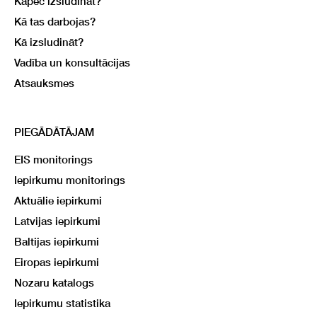
Kāpēc izsludināt?
Kā tas darbojas?
Kā izsludināt?
Vadība un konsultācijas
Atsauksmes
PIEGĀDĀTĀJAM
EIS monitorings
Iepirkumu monitorings
Aktuālie iepirkumi
Latvijas iepirkumi
Baltijas iepirkumi
Eiropas iepirkumi
Nozaru katalogs
Iepirkumu statistika