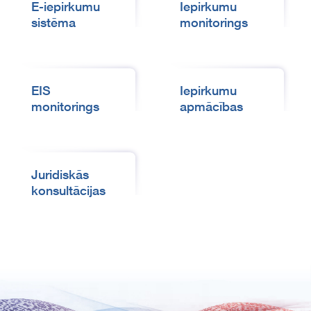
E-iepirkumu
Iepirkumu
sistēma
monitorings
EIS
Iepirkumu
monitorings
apmācības
Juridiskās
konsultācijas