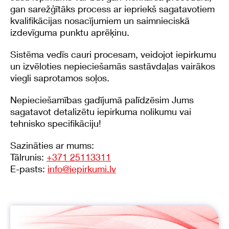
gan sarežģītāks process ar iepriekš sagatavotiem
kvalifikācijas nosacījumiem un saimnieciskā
izdevīguma punktu aprēķinu.
Sistēma vedīs cauri procesam, veidojot iepirkumu
un izvēloties nepieciešamās sastāvdaļas vairākos
viegli saprotamos soļos.
Nepieciešamības gadījumā palīdzēsim Jums
sagatavot detalizētu iepirkuma nolikumu vai
tehnisko specifikāciju!
Sazināties ar mums:
Tālrunis:
+371 25113311
E-pasts:
info@iepirkumi.lv