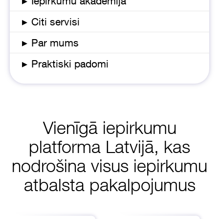
▸
Iepirkumu akadēmija
▸
Citi servisi
▸
Par mums
▸
Praktiski padomi
Vienīgā iepirkumu
platforma Latvijā, kas
nodrošina visus iepirkumu
atbalsta pakalpojumus