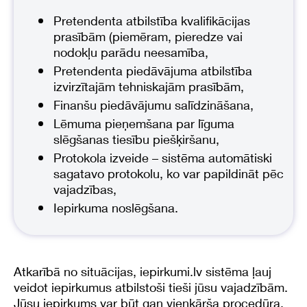
Pretendenta atbilstība kvalifikācijas
prasībām (piemēram, pieredze vai
nodokļu parādu neesamība,
Pretendenta piedāvājuma atbilstība
izvirzītajām tehniskajām prasībām,
Finanšu piedāvājumu salīdzināšana,
Lēmuma pieņemšana par līguma
slēgšanas tiesību piešķiršanu,
Protokola izveide – sistēma automātiski
sagatavo protokolu, ko var papildināt pēc
vajadzības,
Iepirkuma noslēgšana.
Atkarībā no situācijas, iepirkumi.lv sistēma ļauj
veidot iepirkumus atbilstoši tieši jūsu vajadzībām.
Jūsu iepirkums var būt gan vienkārša procedūra,