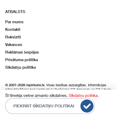
ATBALSTS
Par mums
Kontakti
Rekvizīti
Vakances
Reklāmas iespējas
Privātuma politika
Sīkdatņu politika
Visas tiesības aizsargātas. Informācijas
© 2007–2026 Iepirkumi.lv.
pārpublicēšana bez iepirkumi.lv īpašnieka SIA Imperum un SIA Libera
atļaujas, stingri aizliegta. SIA Imperum un SIA Libera nenes nekādu
Šī tīmekļa vietne izmanto sīkdatnes.
Sīkdatņu politika.
atbildību, ja, pamatojoties uz mājas lapā atrodamo informāciju,
radušies materiāli vai citāda veida zaudējumi.
PIEKRIST SĪKDATŅU POLITIKAI