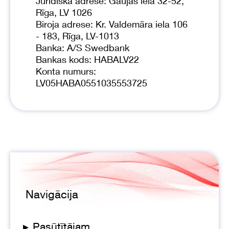
Juridiskā adrese: Gaujas iela 32-52,
Rīga, LV 1026
Biroja adrese: Kr. Valdemāra iela 106
- 183, Rīga, LV-1013
Banka: A/S Swedbank
Bankas kods: HABALV22
Konta numurs:
LV05HABA0551035553725
Navigācija
▸
Pasūtītājam