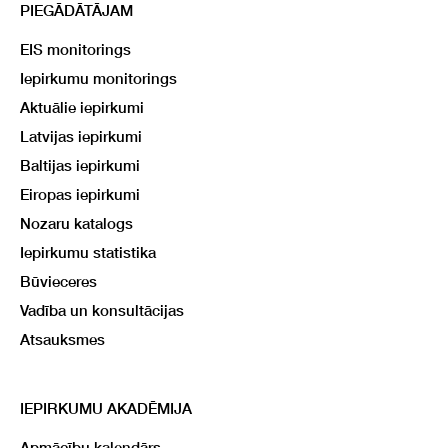
PIEGĀDĀTĀJAM
EIS monitorings
Iepirkumu monitorings
Aktuālie iepirkumi
Latvijas iepirkumi
Baltijas iepirkumi
Eiropas iepirkumi
Nozaru katalogs
Iepirkumu statistika
Būvieceres
Vadība un konsultācijas
Atsauksmes
IEPIRKUMU AKADĒMIJA
Apmācību kalendārs