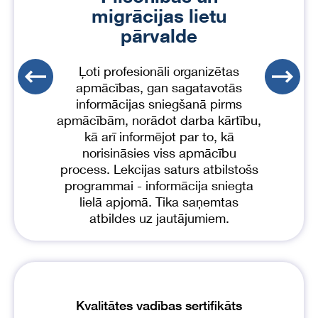
migrācijas lietu
pārvalde
Ļoti profesionāli organizētas
apmācības, gan sagatavotās
informācijas sniegšanā pirms
apmācībām, norādot darba kārtību,
kā arī informējot par to, kā
norisināsies viss apmācību
process. Lekcijas saturs atbilstošs
programmai - informācija sniegta
lielā apjomā. Tika saņemtas
atbildes uz jautājumiem.
Item
1
of
24
Kvalitātes vadības sertifikāts