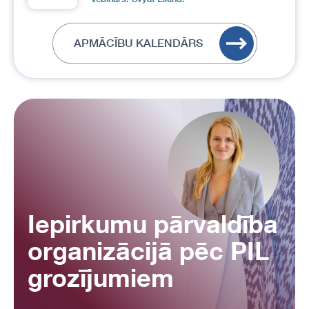
APMĀCĪBU KALENDĀRS
Iepirkumu pārvaldība
organizācijā pēc PIL
grozījumiem