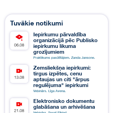
Tuvākie notikumi
Iepirkumu pārvaldība
organizācijā pēc Publisko
06.08
iepirkumu likuma
grozījumiem
Praktikums pasūtītājiem. Zanda Jansone.
Zemsliekšņa iepirkumi:
tirgus izpētes, cenu
13.08
aptaujas un citi "ārpus
regulējuma" iepirkumi
Vebinārs. Līga Avena.
Elektronisko dokumentu
glabāšana un arhivēšana
21.08
Vebinārs. Svyat Elkind.