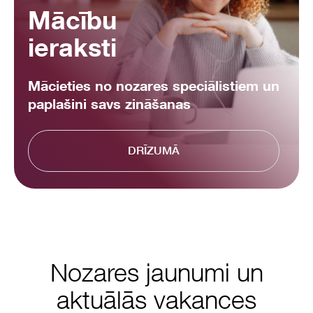
Mācību
ieraksti
Mācieties no nozares speciālistiem un
paplašini savs zināšanas
DRĪZUMĀ
Nozares jaunumi un
aktuālās vakances