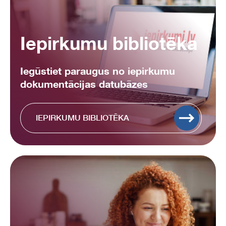
Iepirkumu bibliotēka
Iegūstiet paraugus no iepirkumu
dokumentācijas datubāzes
IEPIRKUMU BIBLIOTĒKA