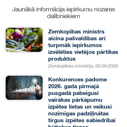
Jaunākā informācija iepirkumu nozares
dalībniekiem
Zemkopības ministrs
aicina pašvaldības arī
turpmāk iepirkumos
izvēlēties vietējos pārtikas
produktus
Zemkopības ministrija, 06.08.2026
Konkurences padome
2026. gada pirmajā
pusgadā pabeigusi
vairākas pārkāpumu
izpētes lietas un veikusi
nozīmīgas padziļinātas
tirgus izpētes sabiedrībai
būtiskos tirgos