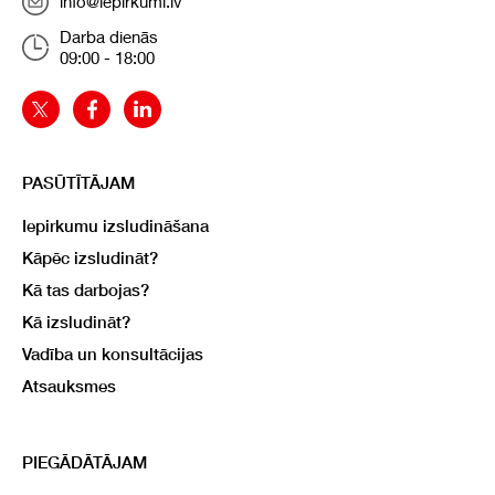
info@iepirkumi.lv
Darba dienās
09:00 - 18:00
PASŪTĪTĀJAM
Iepirkumu izsludināšana
Kāpēc izsludināt?
Kā tas darbojas?
Kā izsludināt?
Vadība un konsultācijas
Atsauksmes
PIEGĀDĀTĀJAM