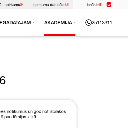
nāt iepirkumu
Iepirkumu datubāze
Ienākt
LV
25113311
IEGĀDĀTĀJAM
AKADĒMIJA
26
res notikumus un godinot izcilākos
19 pandēmijas laikā.