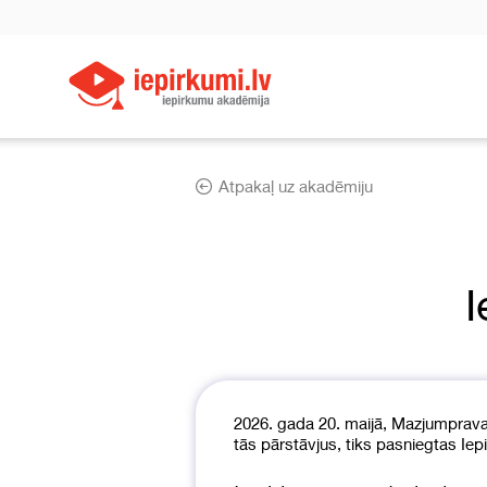
Atpakaļ uz akadēmiju
I
2026. gada 20. maijā, Mazjumprava
tās pārstāvjus, tiks pasniegtas Iep