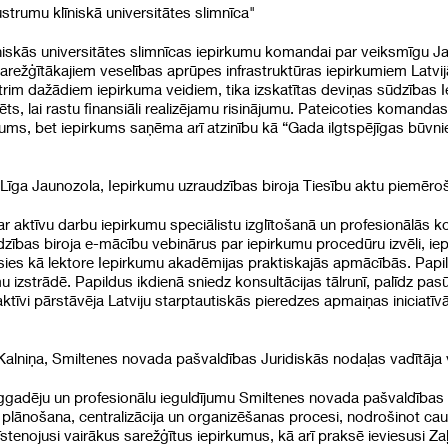
strumu klīniskā universitātes slimnīca"
īniskās universitātes slimnīcas iepirkumu komandai par veiksmīgu J
režģītākajiem veselības aprūpes infrastruktūras iepirkumiem Latvij
 trim dažādiem iepirkuma veidiem, tika izskatītas deviņas sūdzības 
s, lai rastu finansiāli realizējamu risinājumu. Pateicoties komandas 
līgums, bet iepirkums saņēma arī atzinību kā “Gada ilgtspējīgas būvni
Līga Jaunozola, Iepirkumu uzraudzības biroja Tiesību aktu piemēro
ar aktīvu darbu iepirkumu speciālistu izglītošanā un profesionālās 
dzības biroja e-mācību vebinārus par iepirkumu procedūru izvēli, ie
usies kā lektore Iepirkumu akadēmijas praktiskajās apmācībās. Papi
izstrādē. Papildus ikdienā sniedz konsultācijas tālrunī, palīdz pasū
tīvi pārstāvēja Latviju starptautiskās pieredzes apmaiņas iniciatīvās
 Kalniņa, Smiltenes novada pašvaldības Juridiskās nodaļas vadītāja 
ilggadēju un profesionālu ieguldījumu Smiltenes novada pašvaldības 
 plānošana, centralizācija un organizēšanas procesi, nodrošinot cau
īstenojusi vairākus sarežģītus iepirkumus, kā arī praksē ieviesusi Za