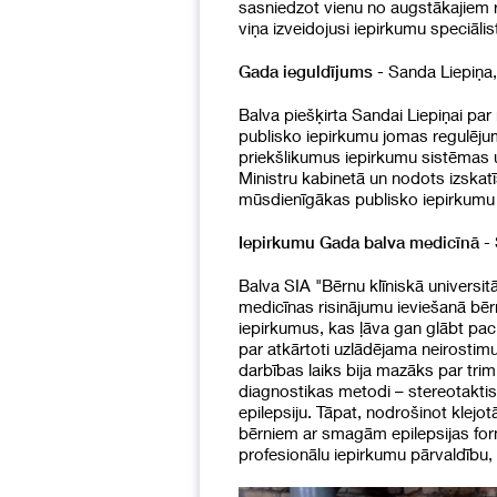
sasniedzot vienu no augstākajiem r
viņa izveidojusi iepirkumu speciāli
- Sanda Liepiņa,
Gada ieguldījums
Balva piešķirta Sandai Liepiņai par
publisko iepirkumu jomas regulējuma
priekšlikumus iepirkumu sistēmas 
Ministru kabinetā un nodots izskat
mūsdienīgākas publisko iepirkumu 
- 
Iepirkumu Gada balva medicīnā
Balva SIA "Bērnu klīniskā universit
medicīnas risinājumu ieviešanā bēr
iepirkumus, kas ļāva gan glābt pac
par atkārtoti uzlādējama neirostimu
darbības laiks bija mazāks par tri
diagnostikas metodi – stereotaktis
epilepsiju. Tāpat, nodrošinot klejot
bērniem ar smagām epilepsijas form
profesionālu iepirkumu pārvaldību, 