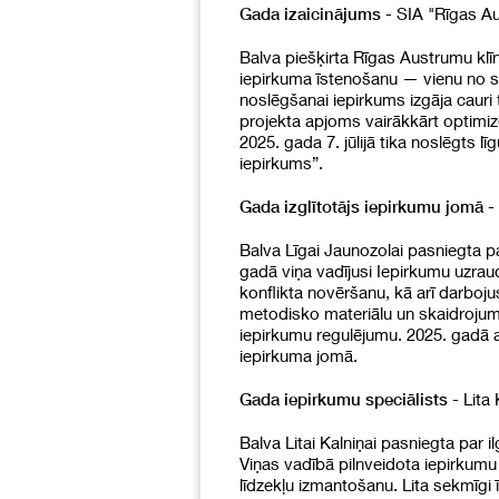
- SIA "Rīgas Au
Gada izaicinājums
Balva piešķirta Rīgas Austrumu kl
iepirkuma īstenošanu — vienu no sa
noslēgšanai iepirkums izgāja cauri
projekta apjoms vairākkārt optimizēt
2025. gada 7. jūlijā tika noslēgts 
iepirkums”.
- 
Gada izglītotājs iepirkumu jomā
Balva Līgai Jaunozolai pasniegta p
gadā viņa vadījusi Iepirkumu uzrau
konflikta novēršanu, kā arī darboj
metodisko materiālu un skaidrojumu 
iepirkumu regulējumu. 2025. gadā ak
iepirkuma jomā.
- Lita
Gada iepirkumu speciālists
Balva Litai Kalniņai pasniegta par 
Viņas vadībā pilnveidota iepirkumu
līdzekļu izmantošanu. Lita sekmīgi 