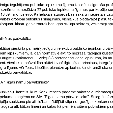
īmīgu ieguldījumu publisko iepirkumu līgumu izpildē un ilgstošu pro
ā uzņēmums noslēdza 22 publisko iepirkumu līgumus par kopējo summ
,39 miljonus eiro. Kā lielākais aizsardzības sakaru integrētājs Lat
 valsts drošībai būtiskus risinājumus, vienlaikus piedāvājot plašu te
pojumu klāstu gan aizsardzības, gan civilajā sektorā, veiksmīgi apv
pilsētas pašvaldība
aldībai piešķirta par mērķtiecīgu un efektīvu publisko iepirkumu pār
iem iepirkumiem, lai gan normatīvie akti to neprasa, tādējādi kļūstot
si augstu konkurenci — vidēji 3,8 pretendenti vienā iepirkumā, kā ar
i. Vienlaikus pašvaldība aktīvi ievieš ilgtspējas principus, integrējo
o līgumu vērtības. Liepājas pieredze apliecina, ka sistemātiska un b
īdzekļu pārvaldībai.
IA "Rīgas namu pārvaldnieks"
munikāciju kartelis, kurā Konkurences padome sākotnējo informāciju 
pirkumos saņēma no SIA “Rīgas namu pārvaldnieks”. Sniegtā inform
kāpēju saukšanu pie atbildības, tādējādi stiprinot godīgas konkuren
augstu atbildības līmeni un kalpo kā piemērs citiem publiskiem pas