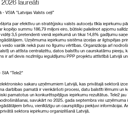
2026 laureāti
- VSIA "Latvijas Valsts ceļi”
ā
ešķirta par efektīvu un stratēģisku valsts autoceļu tīkla iepirkumu p
ar kopējo summu 186,79 miljoni eiro, būtiski palielinot apjomu salī
idēji 3,5 pretendenti vienā iepirkumā un tikai 14,8% gadījumu saņe
egādātājiem. Uzņēmuma iepirkumu sistēma izceļas ar ilgtspējas pr
, kas veido vairāk nekā pusi no līgumu vērtības. Organizācija arī nod
lstī) un attīsta centralizētu, datos balstītu un caurskatāmu pieeju, ka
s ir arī devis nozīmīgu ieguldījumu PPP projektu attīstībā Latvijā u
 SIA "Tele2"
 elektronisko sakaru uzņēmumiem Latvijā, kas privātajā sektorā izce
a darbības pamatā ir vienkāršoti procesi, datu balstīti lēmumi un 
ciski pamatotus un konkurētspējīgus iepirkumu rezultātus. Tele2 jau
nodrošināšanai, savukārt no 2025. gada septembra visi uzņēmuma iep
iegādātājiem brīvu, vienlīdzīgu un caurspīdīgu piekļuvi informācijai.
rivātā sektora iepirkumu organizēšanā Latvijā.