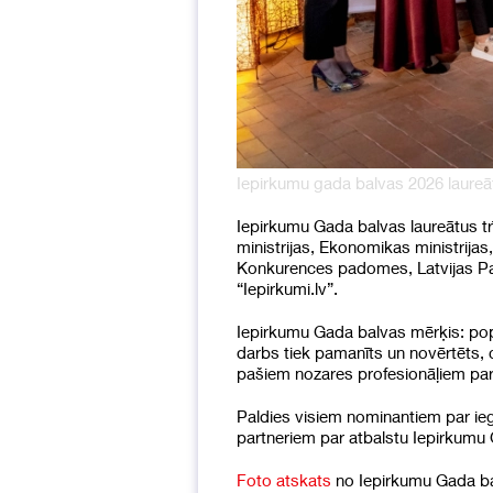
Iepirkumu gada balvas 2026 laureāt
Iepirkumu Gada balvas laureātus trī
ministrijas, Ekonomikas ministrijas
Konkurences padomes, Latvijas Pašv
“Iepirkumi.lv”.
Iepirkumu Gada balvas mērķis: popu
darbs tiek pamanīts un novērtēts, 
pašiem nozares profesionāļiem par
Paldies visiem nominantiem par ieg
partneriem par atbalstu Iepirkumu
Foto atskats
no Iepirkumu Gada ba