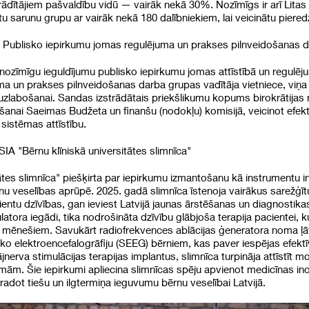
ādītājiem pašvaldību vidū — vairāk nekā 30%. Nozīmīgs ir arī Litas 
stu sarunu grupu ar vairāk nekā 180 dalībniekiem, lai veicinātu pier
 Publisko iepirkumu jomas regulējuma un prakses pilnveidošanas da
 nozīmīgu ieguldījumu publisko iepirkumu jomas attīstībā un regulēj
 un prakses pilnveidošanas darba grupas vadītāja vietniece, viņa ak
uzlabošanai. Sandas izstrādātais priekšlikumu kopums birokrātijas
īšanai Saeimas Budžeta un finanšu (nodokļu) komisijā, veicinot efe
sistēmas attīstību.
SIA "Bērnu klīniskā universitātes slimnīca"
ātes slimnīca" piešķirta par iepirkumu izmantošanu kā instrumentu i
nu veselības aprūpē. 2025. gadā slimnīca īstenoja vairākus sarežģī
ientu dzīvības, gan ieviest Latvijā jaunas ārstēšanas un diagnostik
latora iegādi, tika nodrošināta dzīvību glābjoša terapija pacientei,
m mēnešiem. Savukārt radiofrekvences ablācijas ģeneratora noma ļāva
ko elektroencefalogrāfiju (SEEG) bērniem, kas paver iespējas efekt
ājnerva stimulācijas terapijas implantus, slimnīca turpināja attīstīt
ām. Šie iepirkumi apliecina slimnīcas spēju apvienot medicīnas ino
radot tiešu un ilgtermiņa ieguvumu bērnu veselībai Latvijā.