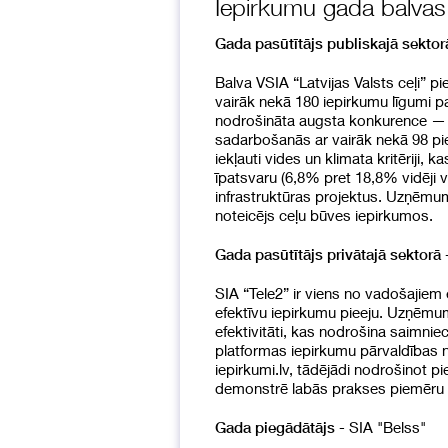
Iepirkumu gada balvas 
Gada pasūtītājs publiskajā sektor
Balva VSIA “Latvijas Valsts ceļi” pi
vairāk nekā 180 iepirkumu līgumi p
nodrošināta augsta konkurence — v
sadarbošanās ar vairāk nekā 98 pi
iekļauti vides un klimata kritēriji
īpatsvaru (6,8% pret 18,8% vidēji va
infrastruktūras projektus. Uzņēmum
noteicējs ceļu būves iepirkumos.
-
Gada pasūtītājs privātajā sektorā
SIA “Tele2” ir viens no vadošajiem
efektīvu iepirkumu pieeju. Uzņēmum
efektivitāti, kas nodrošina saimnie
platformas iepirkumu pārvaldības 
iepirkumi.lv, tādējādi nodrošinot p
demonstrē labās prakses piemēru p
- SIA "Belss"
Gada piegādātājs