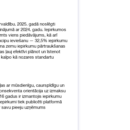
ārvaldību. 2025. gadā noslēgti
dzinājumā ar 2024. gadu. Iepirkumos
mts viens piedāvājums, kā arī
incipu ieviešanu — 32,5% iepirkumu
rošina zemu iepirkumu pārtraukšanas
s ļauj efektīvi plānot un īstenot
n kalpo kā nozares standartu
ļas ar mūsdienīgu, caurspīdīgu un
konsekventa orientācija uz izmaksu
 16 gadus ir izmantojis iepirkumu
irkumi tiek publicēti platformā
 Ar savu pieeju uzņēmums