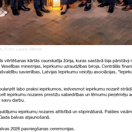
i. Foto: Lauris Vīksne
s vērtēšanas kārtās caurskatīja žūrija, kuras sastāvā bija pārstāvji
, Veselības ministrijas, Iepirkumu uzraudzības biroja, Centrālās fina
aldību savienības, Latvijas Iepirkumu veicēju asociācijas, “Iepir
larizēt labo praksi iepirkumos, iedvesmot iepirkumu nozarē strādāj
celt iepirkumu nozares prestižu sabiedrības un lēmumu pieņēmēju ac
 savu darbu.
uldījumu iepirkumu nozares attīstībā un stiprināšanā. Paldies visām
 Gada balvas atjaunošanā.
lvas 2026 pasniegšanas ceremonijas.