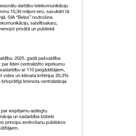
fesionālu darbību telekomunikāciju
u 10,39 miljoni eiro, savukārt tā
vijā, SIA “Belss” nodrošina
lekomunikāciju, satelītsakaru,
ienojot privātā un publiskā
valdību. 2025. gadā pašvaldība
 par līderi centralizēto iepirkumu
ī sadarbību ar 110 piegādātājiem,
t vides un klimata kritērijus 20,3%
rīvprātīgi īstenota centralizācija
par iespējamu aizliegtu
ācija un sadarbība būtiski
ces principu ievērošanu publiskos
ūtītājiem.