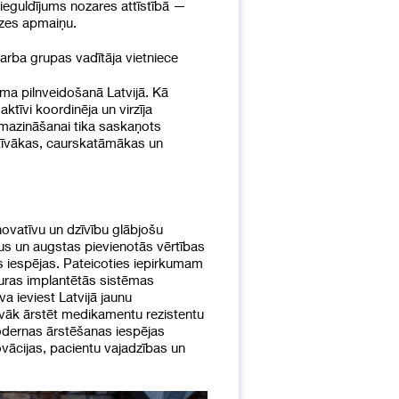
ieguldījums nozares attīstībā —
edzes apmaiņu.
rba grupas vadītāja vietniece
uma pilnveidošanā Latvijā. Kā
tīvi koordinēja un virzīja
 mazināšanai tika saskaņots
ktīvākas, caurskatāmākas un
novatīvu un dzīvību glābjošu
tus un augstas pievienotās vērtības
as iespējas. Pateicoties iepirkumam
 kuras implantētās sistēmas
 ieviest Latvijā jaunu
īvāk ārstēt medikamentu rezistentu
 modernas ārstēšanas iespējas
vācijas, pacientu vajadzības un