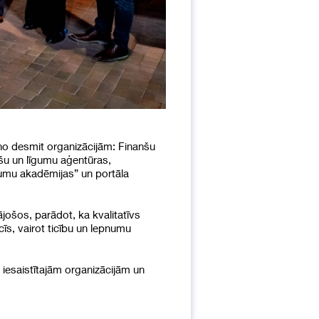
 no desmit organizācijām: Finanšu
nšu un līgumu aģentūras,
kumu akadēmijas” un portāla
ošos, parādot, ka kvalitatīvs
īs, vairot ticību un lepnumu
 iesaistītajām organizācijām un