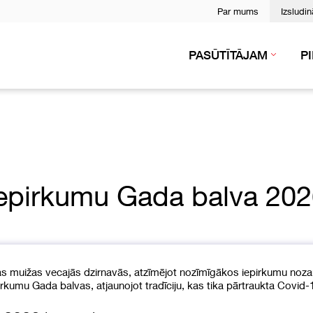
Par mums
Izsludi
PASŪTĪTĀJAM
P
epirkumu Gada balva 20
s muižas vecajās dzirnavās, atzīmējot nozīmīgākos iepirkumu noza
irkumu Gada balvas, atjaunojot tradīciju, kas tika pārtraukta Covid-