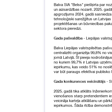
Balva SIA "Belss" piešķirta par noz
un aizsardzības nozarē. 2025. gad
apgrozījums 2024. gadā sasniedza 18
tehnoloģiski sarežģītus un Latvijas
projektēšanas un būvniecības pakal
sektora pieredzi.
- Liepājas valsts
Gada pašvaldība
Balva Liepājas valstspilsētas pašv
centralizēti organizēja 99,8% no vis
jomā Latvijā. Šī pieeja nodrošināju
no kuriem 99,7% ir Latvijas uzņēmum
iepirkumu, kas veido 51% no noslēgt
var būt paraugs efektīvai publisko l
- S
Gada konkurences veicinātājs
2025. gadā tika atklāts Inženierko
vienošanos starp pretendentiem ie
veicināja karteļa atklāšanu un pār
iepirkumos. Šāda rīcība demonstrē 