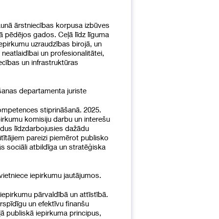
aunā ārstniecības korpusa izbūves
ā pēdējos gados. Ceļā līdz līguma
Iepirkumu uzraudzības birojā, un
neatlaidībai un profesionalitātei,
ecības un infrastruktūras
šanas departamenta juriste
kompetences stiprināšanā. 2025.
pirkumu komisiju darbu un interešu
ldus līdzdarbojusies dažādu
tītājiem pareizi piemērot publisko
 sociāli atbildīga un stratēģiska
vietniece iepirkumu jautājumos.
iepirkumu pārvaldībā un attīstībā.
rspīdīgu un efektīvu finanšu
ļā publiskā iepirkuma principus,