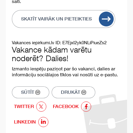
saiti.
SKATĪT VAIRĀK UN PIETEIKTIES
Vakances iepirkumi.lv ID: E7EjxI2yk0NLiPiueZs2
Vakance kādam varētu
noderēt? Dalies!
Izmanto iespēju paziņot par šo vakanci, dalies ar
informāciju sociālajos tīklos vai nosūti uz e-pastu.
SŪTĪT
DRUKĀT
TWITTER
FACEBOOK
LINKEDIN