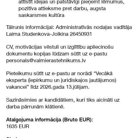
attīstīt idejas un patstāvīgi pieņemt lēmumus,
pozitīva attieksme pret darbu, augsta
saskarsmes kultūra
Tālrunis informācijai: Administratīvās nodaļas vadītāja
Laima Studenkova-Jolkina 26450931
CV, motivācijas vēstuli un izglītību apliecinošu
dokumentu kopijas lūdzam sūtīt uz e-pastu
personals@valmierastehnikums.lv
Pieteikumu sūtīt uz e-pastu ar norādi “Vecākā
eksperta (iepirkumu un juridiskajos jautājumos)
vakancei” līdz 2026.gada 13.jūlijam.
Sazināsimies ar kandidātiem, kuri tiks aicināti uz
darba pārrunām klātienē.
Atalgojuma informācija (Bruto EUR):
1635 EUR