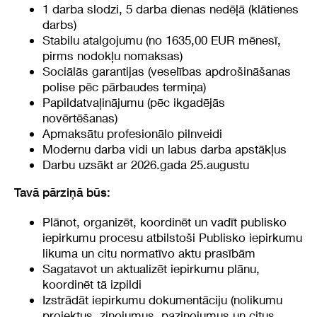
1 darba slodzi, 5 darba dienas nedēļā (klātienes
darbs)
Stabilu atalgojumu (no 1635,00 EUR mēnesī,
pirms nodokļu nomaksas)
Sociālās garantijas (veselības apdrošināšanas
polise pēc pārbaudes termiņa)
Papildatvaļinājumu (pēc ikgadējās
novērtēšanas)
Apmaksātu profesionālo pilnveidi
Modernu darba vidi un labus darba apstākļus
Darbu uzsākt ar 2026.gada 25.augustu
Tavā pārziņā būs:
Plānot, organizēt, koordinēt un vadīt publisko
iepirkumu procesu atbilstoši Publisko iepirkumu
likuma un citu normatīvo aktu prasībām
Sagatavot un aktualizēt iepirkumu plānu,
koordinēt tā izpildi
Izstrādāt iepirkumu dokumentāciju (nolikumu
projektus, ziņojumus, paziņojumus un citus