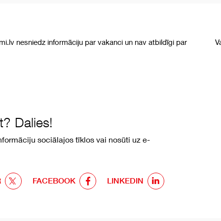
umi.lv nesniedz informāciju par vakanci un nav atbildīgi par
V
? Dalies!
formāciju sociālajos tīklos vai nosūti uz e-
R
FACEBOOK
LINKEDIN