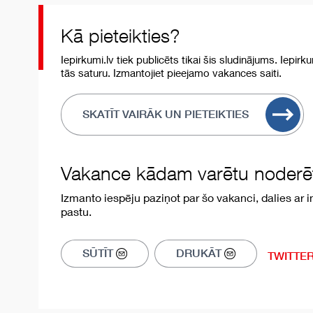
Kā pieteikties?
Iepirkumi.lv tiek publicēts tikai šis sludinājums. Iepirk
tās saturu. Izmantojiet pieejamo vakances saiti.
SKATĪT VAIRĀK UN PIETEIKTIES
Vakance kādam varētu noderēt
Izmanto iespēju paziņot par šo vakanci, dalies ar in
pastu.
SŪTĪT
DRUKĀT
TWITTE