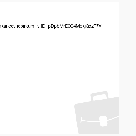
akances iepirkumi.lv ID: pDpbMrE0G4MekjQxzF7V