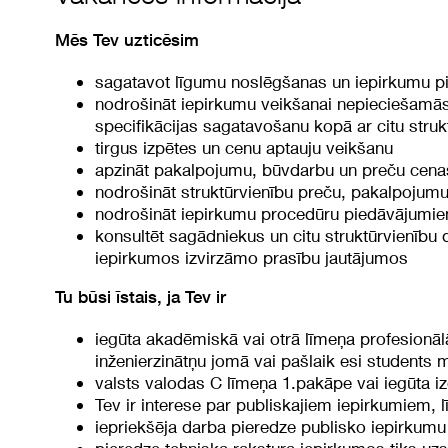
Mēs Tev uzticēsim
sagatavot līgumu noslēgšanas un iepirkumu p
nodrošināt iepirkumu veikšanai nepieciešamās
specifikācijas sagatavošanu kopā ar citu struk
tirgus izpētes un cenu aptauju veikšanu
apzināt pakalpojumu, būvdarbu un preču cenas
nodrošināt struktūrvienību preču, pakalpojumu
nodrošināt iepirkumu procedūru piedāvājumiem
konsultēt sagādniekus un citu struktūrvienību 
iepirkumos izvirzāmo prasību jautājumos
Tu būsi īstais, ja Tev ir
iegūta akadēmiskā vai otrā līmeņa profesionālā
inženierzinātņu jomā vai pašlaik esi students 
valsts valodas C līmeņa 1.pakāpe vai iegūta iz
Tev ir interese par publiskajiem iepirkumiem,
iepriekšēja darba pieredze publisko iepirkumu 