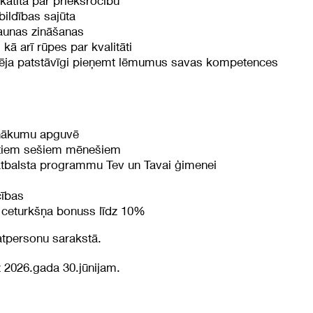
katīta par priekšrocību
bildības sajūta
jaunas zināšanas
kā arī rūpes par kvalitāti
spēja patstāvīgi pieņemt lēmumus savas kompetences
enākumu apguvē
dātiem sešiem mēnešiem
atbalsta programmu Tev un Tavai ģimenei
cības
 ceturkšņa bonuss līdz 10%
atpersonu sarakstā.
z 2026.gada 30.jūnijam.