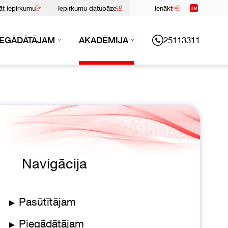
nāt iepirkumu
Iepirkumu datubāze
Ienākt
LV
25113311
IEGĀDĀTĀJAM
AKADĒMIJA
Navigācija
▸
Pasūtītājam
▸
Piegādātājam