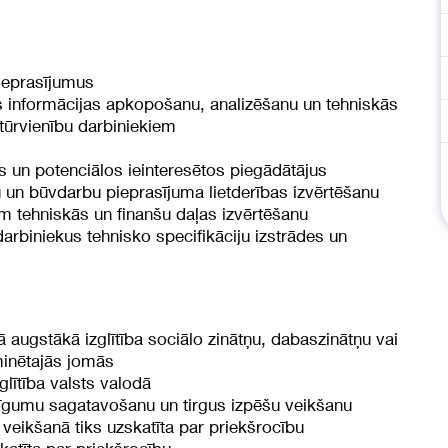
ieprasījumus
 informācijas apkopošanu, analizēšanu un tehniskās
tūrvienību darbiniekiem
 un potenciālos ieinteresētos piegādātājus
 un būvdarbu pieprasījuma lietderības izvērtēšanu
 tehniskās un finanšu daļas izvērtēšanu
darbiniekus tehnisko specifikāciju izstrādes un
 augstākā izglītība sociālo zinātņu, dabaszinātņu vai
minētajās jomās
glītība valsts valodā
 līgumu sagatavošanu un tirgus izpēšu veikšanu
veikšanā tiks uzskatīta par priekšrocību