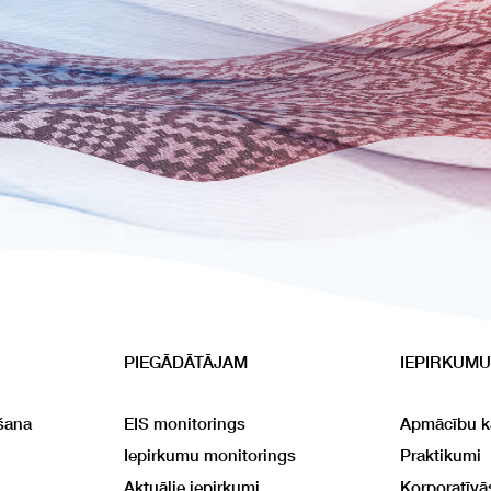
PIEGĀDĀTĀJAM
IEPIRKUMU
šana
EIS monitorings
Apmācību k
Iepirkumu monitorings
Praktikumi
Aktuālie iepirkumi
Korporatīv