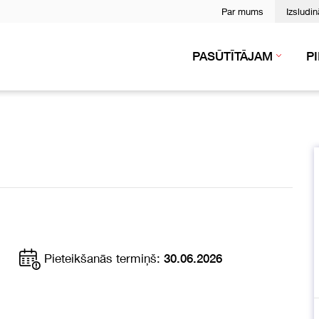
Par mums
Izsludi
PASŪTĪTĀJAM
P
Pieteikšanās termiņš:
30.06.2026