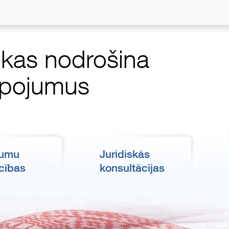
, kas nodrošina
alpojumus
kumu
Juridiskās
cības
konsultācijas