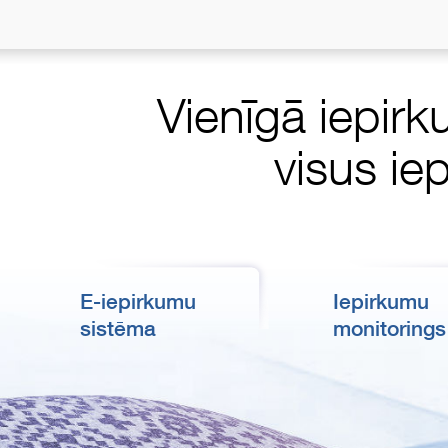
Vienīgā iepirk
visus ie
E-iepirkumu
Iepirkumu
sistēma
monitorings