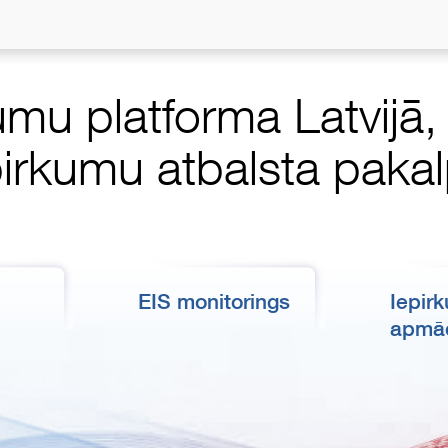
umu platforma Latvijā
pirkumu atbalsta pak
EIS monitorings
Iepir
apmā