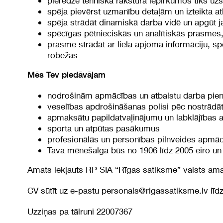
pieredze tehniska rakstura iepirkumos tiks uzs
spēja pievērst uzmanību detaļām un izteikta at
spēja strādāt dinamiskā darba vidē un apgūt 
spēcīgas pētnieciskās un analītiskās prasmes, 
prasme strādāt ar liela apjoma informāciju, 
robežās
Mēs Tev piedāvājam
nodrošinām apmācības un atbalstu darba pi
veselības apdrošināšanas polisi pēc nostrā
apmaksātu papildatvaļinājumu un labklājības 
sporta un atpūtas pasākumus
profesionālās un personības pilnveides apmā
Tava mēnešalga būs no 1906 līdz 2005 eiro un
Amats iekļauts RP SIA “Rīgas satiksme” valsts am
CV sūtīt uz e-pastu
personals@rigassatiksme.lv
līd
Uzziņas pa tālruni 22007367