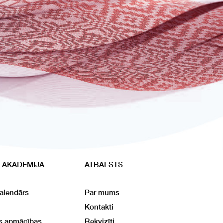
 AKADĒMIJA
ATBALSTS
alendārs
Par mums
Kontakti
ās apmācības
Rekvizīti