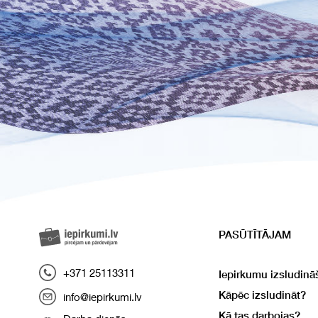
PASŪTĪTĀJAM
+371 25113311
Iepirkumu izsludinā
Kāpēc izsludināt?
info@iepirkumi.lv
Kā tas darbojas?