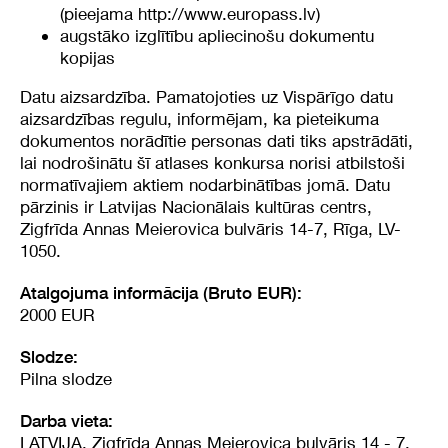
(pieejama
http://www.europass.lv
)
augstāko izglītību apliecinošu dokumentu
kopijas
Datu aizsardzība. Pamatojoties uz Vispārīgo datu
aizsardzības regulu, informējam, ka pieteikuma
dokumentos norādītie personas dati tiks apstrādāti,
lai nodrošinātu šī atlases konkursa norisi atbilstoši
normatīvajiem aktiem nodarbinātības jomā. Datu
pārzinis ir Latvijas Nacionālais kultūras centrs,
Zigfrīda Annas Meierovica bulvāris 14-7, Rīga, LV-
1050.
Atalgojuma informācija (Bruto EUR):
2000 EUR
Slodze:
Pilna slodze
Darba vieta:
LATVIJA, Zigfrīda Annas Meierovica bulvāris 14 - 7,