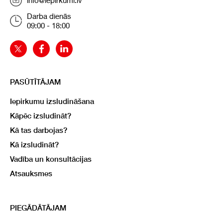
info@iepirkumi.lv
Darba dienās
09:00 - 18:00
PASŪTĪTĀJAM
Iepirkumu izsludināšana
Kāpēc izsludināt?
Kā tas darbojas?
Kā izsludināt?
Vadība un konsultācijas
Atsauksmes
PIEGĀDĀTĀJAM