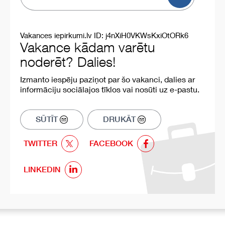
Vakances iepirkumi.lv ID: j4nXiH0VKWsKxiOtORk6
Vakance kādam varētu
noderēt? Dalies!
Izmanto iespēju paziņot par šo vakanci, dalies ar
informāciju sociālajos tīklos vai nosūti uz e-pastu.
SŪTĪT
DRUKĀT
TWITTER
FACEBOOK
LINKEDIN