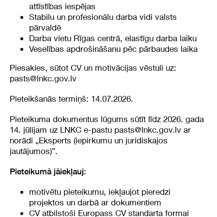
attīstības iespējas
Stabilu un profesionālu darba vidi valsts
pārvaldē
Darba vietu Rīgas centrā, elastīgu darba laiku
Veselības apdrošināšanu pēc pārbaudes laika
Piesakies, sūtot CV un motivācijas vēstuli uz:
pasts@lnkc.gov.lv
Pieteikšanās termiņš: 14.07.2026.
Pieteikuma dokumentus lūgums sūtīt līdz 2026. gada
14. jūlijam uz LNKC e-pastu
pasts@lnkc.gov.lv
ar
norādi „Eksperts (iepirkumu un juridiskajos
jautājumos)”.
Pieteikumā jāiekļauj:
motivētu pieteikumu, iekļaujot pieredzi
projektos un darbā ar dokumentiem
CV atbilstoši Europass CV standarta formai