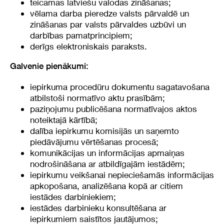
teicamas latviešu valodas zināšanas;
vēlama darba pieredze valsts pārvaldē un
zināšanas par valsts pārvaldes uzbūvi un
darbības pamatprincipiem;
derīgs elektroniskais paraksts.
Galvenie pienākumi:
iepirkuma procedūru dokumentu sagatavošana
atbilstoši normatīvo aktu prasībām;
paziņojumu publicēšana normatīvajos aktos
noteiktajā kārtībā;
dalība iepirkumu komisijās un saņemto
piedāvājumu vērtēšanas procesā;
komunikācijas un informācijas apmaiņas
nodrošināšana ar atbildīgajām iestādēm;
iepirkumu veikšanai nepieciešamās informācijas
apkopošana, analizēšana kopā ar citiem
iestādes darbiniekiem;
iestādes darbinieku konsultēšana ar
iepirkumiem saistītos jautājumos;