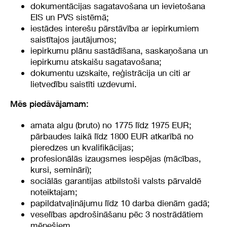
dokumentācijas sagatavošana un ievietošana
EIS un PVS sistēmā;
iestādes interešu pārstāvība ar iepirkumiem
saistītajos jautājumos;
iepirkumu plānu sastādīšana, saskaņošana un
iepirkumu atskaišu sagatavošana;
dokumentu uzskaite, reģistrācija un citi ar
lietvedību saistīti uzdevumi.
Mēs piedāvājamam:
amata algu (bruto) no 1775 līdz 1975 EUR;
pārbaudes laikā līdz 1800 EUR atkarībā no
pieredzes un kvalifikācijas;
profesionālās izaugsmes iespējas (mācības,
kursi, semināri);
sociālās garantijas atbilstoši valsts pārvaldē
noteiktajam;
papildatvaļinājumu līdz 10 darba dienām gadā;
veselības apdrošināšanu pēc 3 nostrādātiem
mēnešiem.