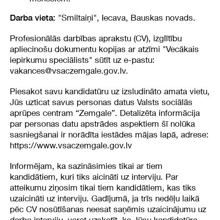
"Smiltaiņi", Iecava, Bauskas novads.
Darba vieta:
Profesionālās darbības aprakstu (CV), izglītību
apliecinošu dokumentu kopijas ar atzīmi "Vecākais
iepirkumu speciālists" sūtīt uz e-pastu:
vakances@vsaczemgale.gov.lv
.
Piesakot savu kandidatūru uz izsludināto amata vietu,
Jūs uzticat savus personas datus Valsts sociālās
aprūpes centram “Zemgale”. Detalizēta informācija
par personas datu apstrādes aspektiem šī nolūka
sasniegšanai ir norādīta iestādes mājas lapā, adrese:
https://www.vsaczemgale.gov.lv
Informējam, ka sazināsimies tikai ar tiem
kandidātiem, kuri tiks aicināti uz interviju. Par
atteikumu ziņosim tikai tiem kandidātiem, kas tiks
uzaicināti uz interviju. Gadījumā, ja trīs nedēļu laikā
pēc CV nosūtīšanas neesat saņēmis uzaicinājumu uz
darba interviju, varat uzskatīt, ka Jūsu kandidatūra