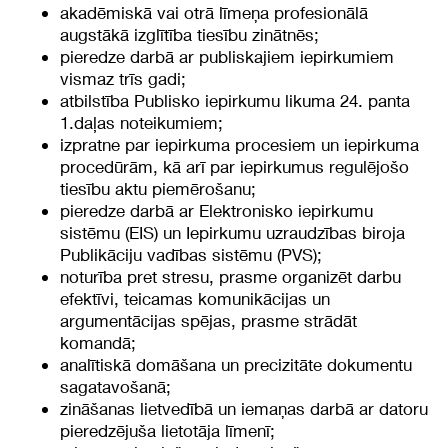
akadēmiskā vai otrā līmeņa profesionālā
augstākā izglītība tiesību zinātnēs;
pieredze darbā ar publiskajiem iepirkumiem
vismaz trīs gadi;
atbilstība Publisko iepirkumu likuma 24. panta
1.daļas noteikumiem;
izpratne par iepirkuma procesiem un iepirkuma
procedūrām, kā arī par iepirkumus regulējošo
tiesību aktu piemērošanu;
pieredze darbā ar Elektronisko iepirkumu
sistēmu (EIS) un Iepirkumu uzraudzības biroja
Publikāciju vadības sistēmu (PVS);
noturība pret stresu, prasme organizēt darbu
efektīvi, teicamas komunikācijas un
argumentācijas spējas, prasme strādāt
komandā;
analītiskā domāšana un precizitāte dokumentu
sagatavošanā;
zināšanas lietvedībā un iemaņas darbā ar datoru
pieredzējuša lietotāja līmenī;