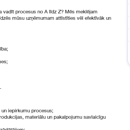
ēja vadīt procesus no A līdz Z? Mēs meklējam
līdzēs mūsu uzņēmumam attīstīties vēl efektīvāk un
ība;
mes;
.
s un iepirkumu procesus;
rodukcijas, materiālu un pakalpojumu savlaicīgu
egādātājiem;