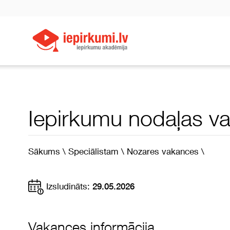
Iepirkumu nodaļas va
Sākums \
Speciālistam \
Nozares vakances \
Izsludināts:
29.05.2026
Vakances informācija