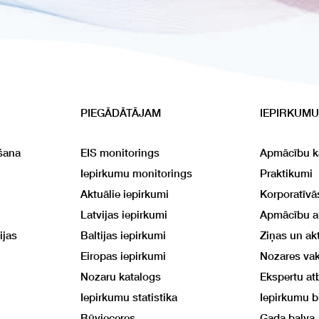
PIEGĀDĀTĀJAM
IEPIRKUMU
šana
EIS monitorings
Apmācību k
Iepirkumu monitorings
Praktikumi
Aktuālie iepirkumi
Korporatīv
Latvijas iepirkumi
Apmācību 
ijas
Baltijas iepirkumi
Ziņas un akt
Eiropas iepirkumi
Nozares va
Nozaru katalogs
Ekspertu at
Iepirkumu statistika
Iepirkumu b
Būvieceres
Gada balva