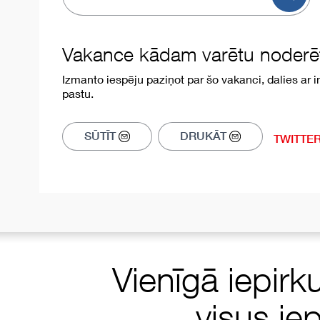
Vakance kādam varētu noderēt
Izmanto iespēju paziņot par šo vakanci, dalies ar in
pastu.
SŪTĪT
DRUKĀT
TWITTE
Vienīgā iepirk
visus ie