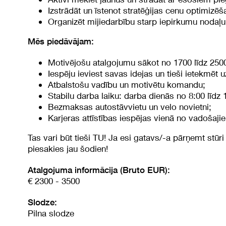
Izstrādāt un īstenot stratēģijas cenu optimizēš
Organizēt mijiedarbību starp iepirkumu noda
Mēs piedāvājam:
Motivējošu atalgojumu sākot no 1700 līdz 25
Iespēju ieviest savas idejas un tieši ietekmēt 
Atbalstošu vadību un motivētu komandu;
Stabilu darba laiku: darba dienās no 8:00 līdz 
Bezmaksas autostāvvietu un velo novietni;
Karjeras attīstības iespējas vienā no vadošaj
Tas vari būt tieši TU! Ja esi gatavs/-a pārņemt stūri
piesakies jau šodien!
Atalgojuma informācija (Bruto EUR):
€ 2300 - 3500
Slodze:
Pilna slodze