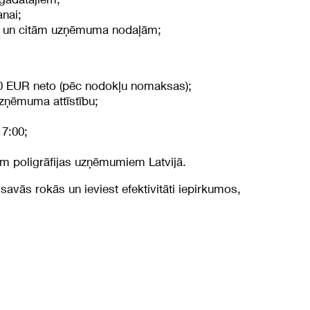
anai;
ļu un citām uzņēmuma nodaļām;
00 EUR neto (pēc nodokļu nomaksas);
uzņēmuma attīstību;
17:00;
iem poligrāfijas uzņēmumiem Latvijā.
 savās rokās un ieviest efektivitāti iepirkumos,