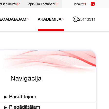
nāt iepirkumu
Iepirkumu datubāze
Ienākt
LV
25113311
IEGĀDĀTĀJAM
AKADĒMIJA
Navigācija
▸
Pasūtītājam
▸
Piegādātājam