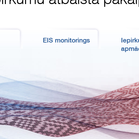
EIS monitorings
Iepir
apmā