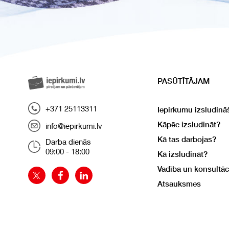
PASŪTĪTĀJAM
+371 25113311
Iepirkumu izsludinā
Kāpēc izsludināt?
info@iepirkumi.lv
Kā tas darbojas?
Darba dienās
09:00 - 18:00
Kā izsludināt?
Vadība un konsultāc
Atsauksmes