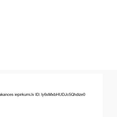
akances iepirkumi.lv ID: ly6sMxbHUDJc5Qhdize0