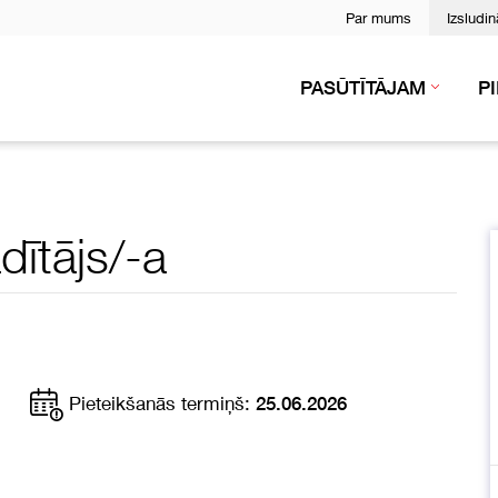
Par mums
Izsludi
PASŪTĪTĀJAM
P
dītājs/-a
Pieteikšanās termiņš:
25.06.2026