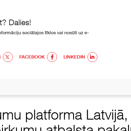
? Dalies!
formāciju sociālajos tīklos vai nosūti uz e-
R
FACEBOOK
LINKEDIN
umu platforma Latvijā
pirkumu atbalsta pak