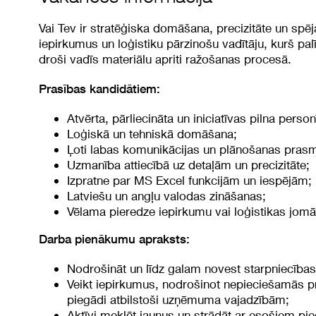
Vai Tev ir stratēģiska domāšana, precizitāte un sp
iepirkumus un loģistiku pārzinošu vadītāju, kurš pa
droši vadīs materiālu apriti ražošanas procesā.
Prasības kandidātiem:
Atvērta, pārliecināta un iniciatīvas pilna person
Loģiskā un tehniskā domāšana;
Ļoti labas komunikācijas un plānošanas pras
Uzmanība attiecībā uz detaļām un precizitāte;
Izpratne par MS Excel funkcijām un iespējām;
Latviešu un angļu valodas zināšanas;
Vēlama pieredze iepirkumu vai loģistikas jomā
Darba pienākumu apraksts:
Nodrošināt un līdz galam novest starpniecība
Veikt iepirkumus, nodrošinot nepieciešamās p
piegādi atbilstoši uzņēmuma vajadzībām;
Aktīvi meklēt jaunus un strādāt ar esošiem pi