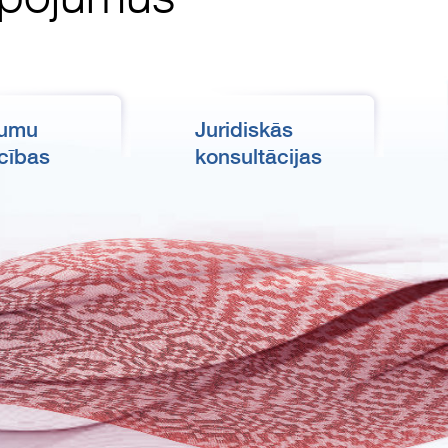
kumu
Juridiskās
cības
konsultācijas