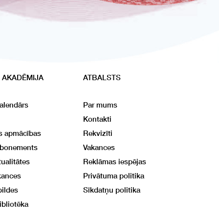
 AKADĒMIJA
ATBALSTS
alendārs
Par mums
Kontakti
ās apmācības
Rekvizīti
abonements
Vakances
ualitātes
Reklāmas iespējas
kances
Privātuma politika
bildes
Sīkdatņu politika
ibliotēka