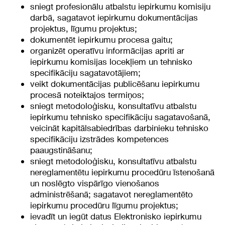
sniegt profesionālu atbalstu iepirkumu komisiju
darbā, sagatavot iepirkumu dokumentācijas
projektus, līgumu projektus;
dokumentēt iepirkumu procesa gaitu;
organizēt operatīvu informācijas apriti ar
iepirkumu komisijas locekļiem un tehnisko
specifikāciju sagatavotājiem;
veikt dokumentācijas publicēšanu iepirkumu
procesā noteiktajos termiņos;
sniegt metodoloģisku, konsultatīvu atbalstu
iepirkumu tehnisko specifikāciju sagatavošanā,
veicināt kapitālsabiedrības darbinieku tehnisko
specifikāciju izstrādes kompetences
paaugstināšanu;
sniegt metodoloģisku, konsultatīvu atbalstu
nereglamentētu iepirkumu procedūru īstenošanā
un noslēgto vispārīgo vienošanos
administrēšanā; sagatavot nereglamentēto
iepirkumu procedūru līgumu projektus;
ievadīt un iegūt datus Elektronisko iepirkumu