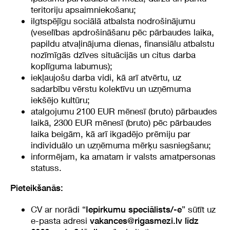
teritoriju apsaimniekošanu;
ilgtspējīgu sociālā atbalsta nodrošinājumu
(veselības apdrošināšanu pēc pārbaudes laika,
papildu atvaļinājuma dienas, finansiālu atbalstu
nozīmīgās dzīves situācijās un citus darba
koplīguma labumus);
iekļaujošu darba vidi, kā arī atvērtu, uz
sadarbību vērstu kolektīvu un uzņēmuma
iekšējo kultūru;
atalgojumu 2100 EUR mēnesī (bruto) pārbaudes
laikā, 2300 EUR mēnesī (bruto) pēc pārbaudes
laika beigām, kā arī ikgadējo prēmiju par
individuālo un uzņēmuma mērķu sasniegšanu;
informējam, ka amatam ir valsts amatpersonas
statuss.
Pieteikšanās:
CV ar norādi “
” sūtīt uz
Iepirkumu speciālists/-e
e-pasta adresi
vakances@rigasmezi.lv
līdz