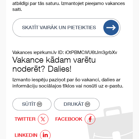
atbildīgi par tās saturu. Izmantojiet pieejamo vakances
saiti.
SKATĪT VAIRĀK UN PIETEIKTIES
Vakances iepirkumi.lv ID: iOtPBMCiVU6tJm3grbXv
Vakance kādam varētu
noderēt? Dalies!
Izmanto iespēju paziņot par šo vakanci, dalies ar
informāciju sociālajos tīklos vai nosūti uz e-pastu.
SŪTĪT
DRUKĀT
TWITTER
FACEBOOK
LINKEDIN