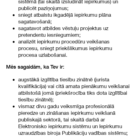
sistēmā (tai skaitā izsludināt iepirkumus) un
publicēt paziņojumus;
sniegt atbalstu ikgadējā iepirkumu plāna
sagatavošanā;
sagatavot atbildes vēstuļu projektus uz
pretendentu iesniegumiem;
analizēt iepirkumu procedūru veikšanas
procesu, sniegt priekšlikumus iepirkumu
procesa uzlabošanai.
Mēs sagaidām, ka Tev ir:
augstākā izglītība tiesību zinātnē (jurista
kvalifikācija) vai citā amata pienākumu veikšanai
atbilstošā jomā (priekšrocība tiks dota izglītībai
tiesību zinātnē);
vismaz divu gadu veiksmīga profesionālā
pieredze un zināšanas iepirkumu veikšanā
publiskajā sektorā, tai skaitā darbā ar
Elektronisko iepirkumu sistēmu un Iepirkumu
uzraudzības biroja Publikāciju vadības sistēmu;