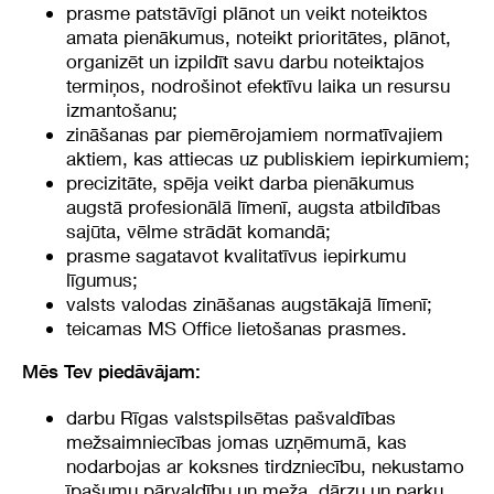
prasme patstāvīgi plānot un veikt noteiktos
amata pienākumus, noteikt prioritātes, plānot,
organizēt un izpildīt savu darbu noteiktajos
termiņos, nodrošinot efektīvu laika un resursu
izmantošanu;
zināšanas par piemērojamiem normatīvajiem
aktiem, kas attiecas uz publiskiem iepirkumiem;
precizitāte, spēja veikt darba pienākumus
augstā profesionālā līmenī, augsta atbildības
sajūta, vēlme strādāt komandā;
prasme sagatavot kvalitatīvus iepirkumu
līgumus;
valsts valodas zināšanas augstākajā līmenī;
teicamas MS Office lietošanas prasmes.
Mēs Tev piedāvājam:
darbu Rīgas valstspilsētas pašvaldības
mežsaimniecības jomas uzņēmumā, kas
nodarbojas ar koksnes tirdzniecību, nekustamo
īpašumu pārvaldību un meža, dārzu un parku