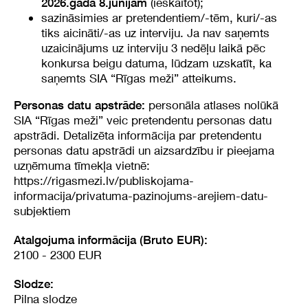
(ieskaitot);
2026.gada 8.jūnijam
sazināsimies ar pretendentiem/-tēm, kuri/-as
tiks aicināti/-as uz interviju. Ja nav saņemts
uzaicinājums uz interviju 3 nedēļu laikā pēc
konkursa beigu datuma, lūdzam uzskatīt, ka
saņemts SIA “Rīgas meži” atteikums.
personāla atlases nolūkā
Personas datu apstrāde:
SIA “Rīgas meži” veic pretendentu personas datu
apstrādi. Detalizēta informācija par pretendentu
personas datu apstrādi un aizsardzību ir pieejama
uzņēmuma tīmekļa vietnē:
https://rigasmezi.lv/publiskojama-
informacija/privatuma-pazinojums-arejiem-datu-
subjektiem
Atalgojuma informācija (Bruto EUR):
2100 - 2300 EUR
Slodze:
Pilna slodze