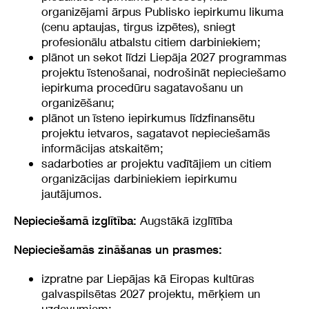
organizējami ārpus Publisko iepirkumu likuma
(cenu aptaujas, tirgus izpētes), sniegt
profesionālu atbalstu citiem darbiniekiem;
plānot un sekot līdzi Liepāja 2027 programmas
projektu īstenošanai, nodrošināt nepieciešamo
iepirkuma procedūru sagatavošanu un
organizēšanu;
plānot un īsteno iepirkumus līdzfinansētu
projektu ietvaros, sagatavot nepieciešamās
informācijas atskaitēm;
sadarboties ar projektu vadītājiem un citiem
organizācijas darbiniekiem iepirkumu
jautājumos.
Augstākā izglītība
Nepieciešamā izglītība:
Nepieciešamās zināšanas un prasmes:
izpratne par Liepājas kā Eiropas kultūras
galvaspilsētas 2027 projektu, mērķiem un
uzdevumiem;