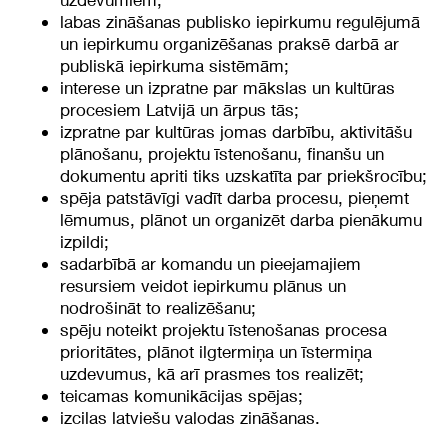
labas zināšanas publisko iepirkumu regulējumā
un iepirkumu organizēšanas praksē darbā ar
publiskā iepirkuma sistēmām;
interese un izpratne par mākslas un kultūras
procesiem Latvijā un ārpus tās;
izpratne par kultūras jomas darbību, aktivitāšu
plānošanu, projektu īstenošanu, finanšu un
dokumentu apriti tiks uzskatīta par priekšrocību;
spēja patstāvīgi vadīt darba procesu, pieņemt
lēmumus, plānot un organizēt darba pienākumu
izpildi;
sadarbībā ar komandu un pieejamajiem
resursiem veidot iepirkumu plānus un
nodrošināt to realizēšanu;
spēju noteikt projektu īstenošanas procesa
prioritātes, plānot ilgtermiņa un īstermiņa
uzdevumus, kā arī prasmes tos realizēt;
teicamas komunikācijas spējas;
izcilas latviešu valodas zināšanas.