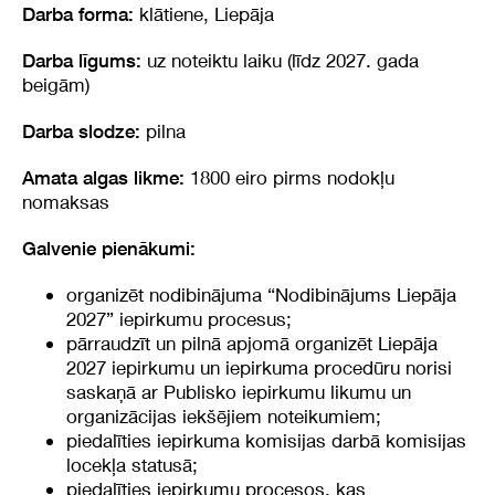
klātiene, Liepāja
Darba forma:
uz noteiktu laiku (līdz 2027. gada
Darba līgums:
beigām)
pilna
Darba slodze:
1800 eiro pirms nodokļu
Amata algas likme:
nomaksas
Galvenie pienākumi:
organizēt nodibinājuma “Nodibinājums Liepāja
2027” iepirkumu procesus;
pārraudzīt un pilnā apjomā organizēt Liepāja
2027 iepirkumu un iepirkuma procedūru norisi
saskaņā ar Publisko iepirkumu likumu un
organizācijas iekšējiem noteikumiem;
piedalīties iepirkuma komisijas darbā komisijas
locekļa statusā;
piedalīties iepirkumu procesos, kas