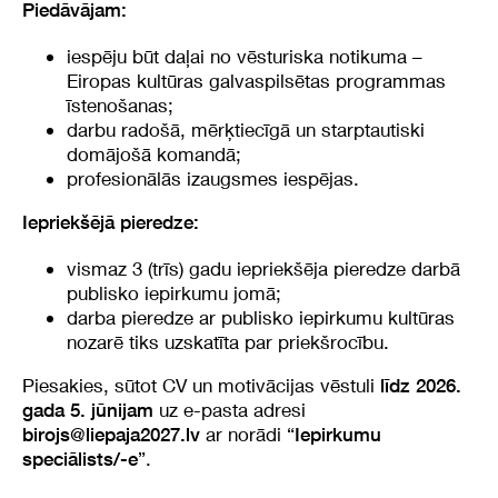
Piedāvājam:
iespēju būt daļai no vēsturiska notikuma –
Eiropas kultūras galvaspilsētas programmas
īstenošanas;
darbu radošā, mērķtiecīgā un starptautiski
domājošā komandā;
profesionālās izaugsmes iespējas.
Iepriekšējā pieredze:
vismaz 3 (trīs) gadu iepriekšēja pieredze darbā
publisko iepirkumu jomā;
darba pieredze ar publisko iepirkumu kultūras
nozarē tiks uzskatīta par priekšrocību.
Piesakies, sūtot CV un motivācijas vēstuli
līdz 2026.
uz e-pasta adresi
gada 5. jūnijam
ar norādi “
birojs@liepaja2027.lv
Iepirkumu
”.
speciālists/-e