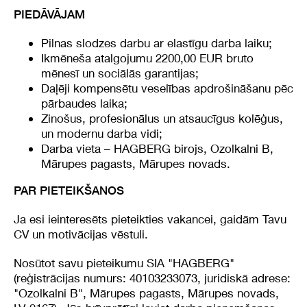
PIEDĀVĀJAM
Pilnas slodzes darbu ar elastīgu darba laiku;
Ikmēneša atalgojumu 2200,00 EUR bruto
mēnesī un sociālās garantijas;
Daļēji kompensētu veselības apdrošināšanu pēc
pārbaudes laika;
Zinošus, profesionālus un atsaucīgus kolēģus,
un modernu darba vidi;
Darba vieta – HAGBERG birojs, Ozolkalni B,
Mārupes pagasts, Mārupes novads.
PAR PIETEIKŠANOS
Ja esi ieinteresēts pieteikties vakancei, gaidām Tavu
CV un motivācijas vēstuli.
Nosūtot savu pieteikumu SIA "HAGBERG"
(reģistrācijas numurs: 40103233073, juridiskā adrese:
"Ozolkalni B", Mārupes pagasts, Mārupes novads,