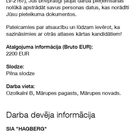
LV-2167), Jūs brīvprātīgi ļaujat darba pieņemšanas
nolūkā apstrādāt savus personas datus, kas norādīti
Jūsu pieteikuma dokumentos.
Pateicamies par atsaucību un lūdzam ievērot, ka
sazināsimies ar otrās atlases kārtas kandidātiem!
Atalgojuma informācija (Bruto EUR):
2200 EUR
Slodze:
Pilna slodze
Darba vieta:
Ozolkalni B, Mārupes pagasts, Mārupes novads.
Darba devēja informācija
SIA "HAGBERG"