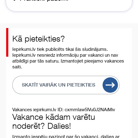
Kā pieteikties?
Iepirkumi.lv tiek publicēts tikai šis sludinājums.
Iepirkumi.lv nesniedz informāciju par vakanci un nav
atbildīgi par tās saturu. Izmantojiet pieejamo vakances
saiti.
SKATĪT VAIRĀK UN PIETEIKTIES
Vakances iepirkumi.lv ID: cxmmIaw5lVu0J2NAiMiv
Vakance kādam varētu
noderēt? Dalies!
Izmanto iespēju paziņot par šo vakanci, dalies ar