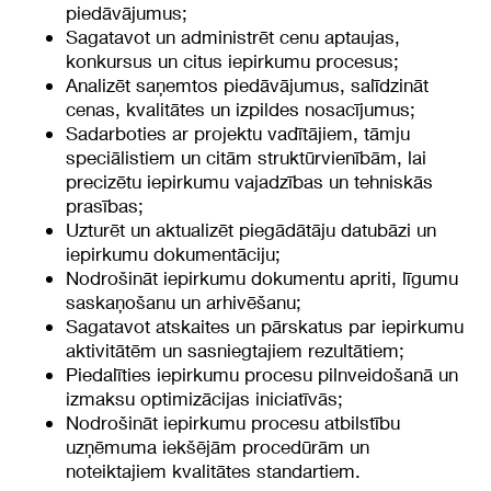
piedāvājumus;
Sagatavot un administrēt cenu aptaujas,
konkursus un citus iepirkumu procesus;
Analizēt saņemtos piedāvājumus, salīdzināt
cenas, kvalitātes un izpildes nosacījumus;
Sadarboties ar projektu vadītājiem, tāmju
speciālistiem un citām struktūrvienībām, lai
precizētu iepirkumu vajadzības un tehniskās
prasības;
Uzturēt un aktualizēt piegādātāju datubāzi un
iepirkumu dokumentāciju;
Nodrošināt iepirkumu dokumentu apriti, līgumu
saskaņošanu un arhivēšanu;
Sagatavot atskaites un pārskatus par iepirkumu
aktivitātēm un sasniegtajiem rezultātiem;
Piedalīties iepirkumu procesu pilnveidošanā un
izmaksu optimizācijas iniciatīvās;
Nodrošināt iepirkumu procesu atbilstību
uzņēmuma iekšējām procedūrām un
noteiktajiem kvalitātes standartiem.