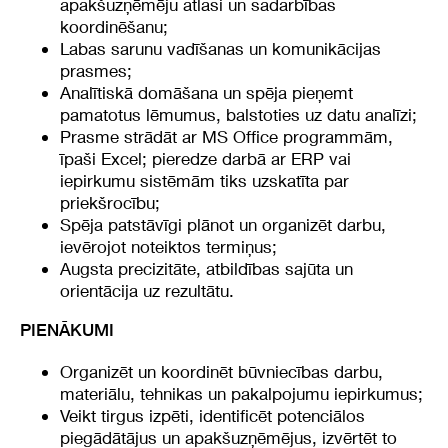
apakšuzņēmēju atlasi un sadarbības
koordinēšanu;
Labas sarunu vadīšanas un komunikācijas
prasmes;
Analītiskā domāšana un spēja pieņemt
pamatotus lēmumus, balstoties uz datu analīzi;
Prasme strādāt ar MS Office programmām,
īpaši Excel; pieredze darbā ar ERP vai
iepirkumu sistēmām tiks uzskatīta par
priekšrocību;
Spēja patstāvīgi plānot un organizēt darbu,
ievērojot noteiktos termiņus;
Augsta precizitāte, atbildības sajūta un
orientācija uz rezultātu.
PIENĀKUMI
Organizēt un koordinēt būvniecības darbu,
materiālu, tehnikas un pakalpojumu iepirkumus;
Veikt tirgus izpēti, identificēt potenciālos
piegādātājus un apakšuzņēmējus, izvērtēt to