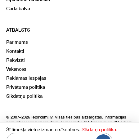
Gada balva
ATBALSTS
Par mums
Kontakti
Rekvizīti
Vakances
Reklāmas iespējas
Privātuma politika
Sīkdatņu politika
Visas tiesības aizsargātas. Informācijas
© 2007–2026 Iepirkumi.lv.
pārpublicēšana bez iepirkumi.lv īpašnieka SIA Imperum un SIA Libera
atļaujas, stingri aizliegta. SIA Imperum un SIA Libera nenes nekādu
Šī tīmekļa vietne izmanto sīkdatnes.
Sīkdatņu politika.
atbildību, ja, pamatojoties uz mājas lapā atrodamo informāciju,
radušies materiāli vai citāda veida zaudējumi.