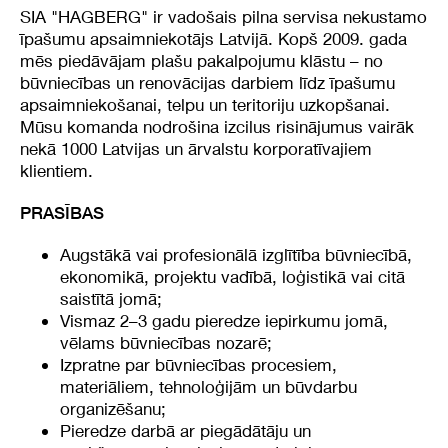
SIA "HAGBERG" ir vadošais pilna servisa nekustamo
īpašumu apsaimniekotājs Latvijā. Kopš 2009. gada
mēs piedāvājam plašu pakalpojumu klāstu – no
būvniecības un renovācijas darbiem līdz īpašumu
apsaimniekošanai, telpu un teritoriju uzkopšanai.
Mūsu komanda nodrošina izcilus risinājumus vairāk
nekā 1000 Latvijas un ārvalstu korporatīvajiem
klientiem.
PRASĪBAS
Augstākā vai profesionālā izglītība būvniecībā,
ekonomikā, projektu vadībā, loģistikā vai citā
saistītā jomā;
Vismaz 2–3 gadu pieredze iepirkumu jomā,
vēlams būvniecības nozarē;
Izpratne par būvniecības procesiem,
materiāliem, tehnoloģijām un būvdarbu
organizēšanu;
Pieredze darbā ar piegādātāju un