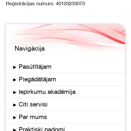
Reģistrācijas numurs: 40103233073
Navigācija
▸
Pasūtītājam
▸
Piegādātājam
▸
Iepirkumu akadēmija
▸
Citi servisi
▸
Par mums
▸
Praktiski padomi