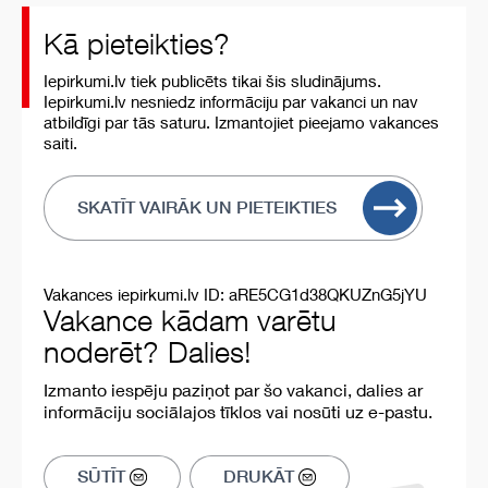
Kā pieteikties?
Iepirkumi.lv tiek publicēts tikai šis sludinājums.
Iepirkumi.lv nesniedz informāciju par vakanci un nav
atbildīgi par tās saturu. Izmantojiet pieejamo vakances
saiti.
SKATĪT VAIRĀK UN PIETEIKTIES
Vakances iepirkumi.lv ID: aRE5CG1d38QKUZnG5jYU
Vakance kādam varētu
noderēt? Dalies!
Izmanto iespēju paziņot par šo vakanci, dalies ar
informāciju sociālajos tīklos vai nosūti uz e-pastu.
SŪTĪT
DRUKĀT