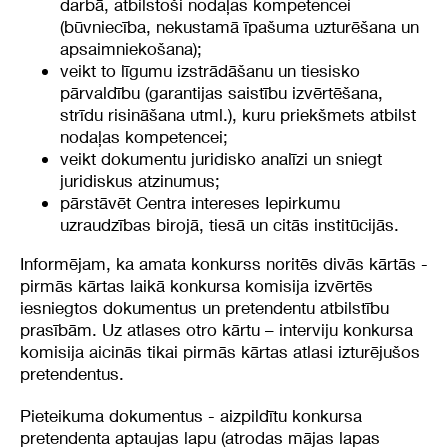
darbā, atbilstoši nodaļas kompetencei
(būvniecība, nekustamā īpašuma uzturēšana un
apsaimniekošana);
veikt to līgumu izstrādāšanu un tiesisko
pārvaldību (garantijas saistību izvērtēšana,
strīdu risināšana utml.), kuru priekšmets atbilst
nodaļas kompetencei;
veikt dokumentu juridisko analīzi un sniegt
juridiskus atzinumus;
pārstāvēt Centra intereses Iepirkumu
uzraudzības birojā, tiesā un citās institūcijās.
Informējam, ka amata konkurss noritēs divās kārtās -
pirmās kārtas laikā konkursa komisija izvērtēs
iesniegtos dokumentus un pretendentu atbilstību
prasībām. Uz atlases otro kārtu – interviju konkursa
komisija aicinās tikai pirmās kārtas atlasi izturējušos
pretendentus.
Pieteikuma dokumentus - aizpildītu konkursa
pretendenta aptaujas lapu (atrodas mājas lapas