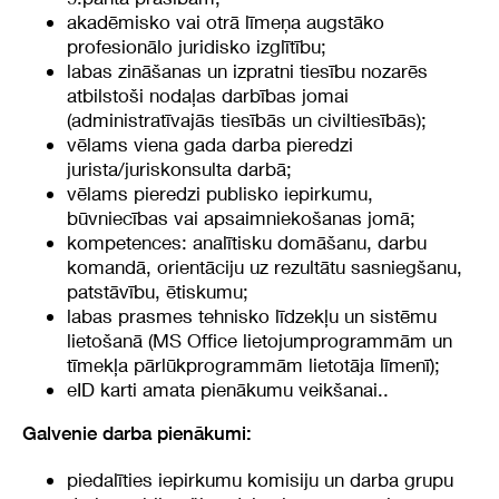
akadēmisko vai otrā līmeņa augstāko
profesionālo juridisko izglītību;
labas zināšanas un izpratni tiesību nozarēs
atbilstoši nodaļas darbības jomai
(administratīvajās tiesībās un civiltiesībās);
vēlams viena gada darba pieredzi
jurista/juriskonsulta darbā;
vēlams pieredzi publisko iepirkumu,
būvniecības vai apsaimniekošanas jomā;
kompetences: analītisku domāšanu, darbu
komandā, orientāciju uz rezultātu sasniegšanu,
patstāvību, ētiskumu;
labas prasmes tehnisko līdzekļu un sistēmu
lietošanā (MS Office lietojumprogrammām un
tīmekļa pārlūkprogrammām lietotāja līmenī);
eID karti amata pienākumu veikšanai..
Galvenie darba pienākumi:
piedalīties iepirkumu komisiju un darba grupu