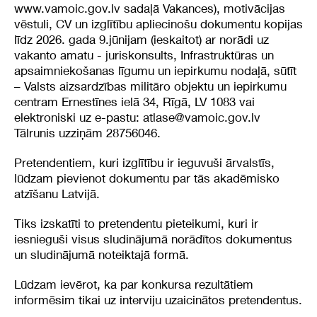
www.vamoic.gov.lv
sadaļā Vakances), motivācijas
vēstuli, CV un izglītību apliecinošu dokumentu kopijas
līdz 2026. gada 9.jūnijam (ieskaitot) ar norādi uz
vakanto amatu - juriskonsults, Infrastruktūras un
apsaimniekošanas līgumu un iepirkumu nodaļā, sūtīt
– Valsts aizsardzības militāro objektu un iepirkumu
centram Ernestīnes ielā 34, Rīgā, LV 1083 vai
elektroniski uz e-pastu:
atlase@vamoic.gov.lv
Tālrunis uzziņām 28756046.
Pretendentiem, kuri izglītību ir ieguvuši ārvalstīs,
lūdzam pievienot dokumentu par tās akadēmisko
atzīšanu Latvijā.
Tiks izskatīti to pretendentu pieteikumi, kuri ir
iesnieguši visus sludinājumā norādītos dokumentus
un sludinājumā noteiktajā formā.
Lūdzam ievērot, ka par konkursa rezultātiem
informēsim tikai uz interviju uzaicinātos pretendentus.