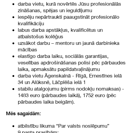
darba vietu, kurā novērtēs Jūsu profesionālās
zināšanas, spējas un ieguldījumu
iespēju nepārtraukti paaugstināt profesionālo
kvalifikāciju
labus darba apstākļus, kvalificētus un
atbalstošus kolēģus
uzsākot darbu – mentoru un jaunā darbinieka
mācības
elastīgo darba laiku, sociālās garantijas,
veselības apdrošināšanas polisi pēc pārbaudes
laika, apmaksātu papildatvaļinājumu
darba vietu Āgenskalnā - Rīgā, Ernestīnes ielā
34 un Alūksnē, Lāčplēša ielā 1
stabilu atalgojumu (pirms nodokļu nomaksas) -
1483 euro (pārbaudes laikā), 1752 euro (pēc
pārbaudes laika beigām).
Mēs sagaidām:
atbilstību likuma “Par valsts noslēpumu”
9.panta prasībām;