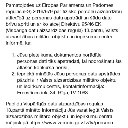
Pamatojoties uz Eiropas Parlamenta un Padomes
regulas (ES) 2016/679 par fizisko personu aizsardzību
attiecībā uz personas datu apstrādi un šādu datu
brīvu apriti un ar ko atceļ Direktīvu 95/46 EK
(Vispārīgā datu aizsardzības regula) 13.pantu, Valsts
aizsardzības militāro objektu un iepirkumu centrs
informē, ka:
Jūsu pieteikuma dokumentos norādītie
personas dati tiks apstrādāti, lai nodrošinātu šīs
atlases konkursa norisi;
iepriekš minētās Jūsu personas datu apstrādes
pārzinis ir Valsts aizsardzības militāro objektu
un iepirkumu centrs, kontaktinformācija:
Ernestīnes iela 34, Rīga, LV-1083.
Papildu Vispārīgās datu aizsardzības regulas
13.pantā minēto informāciju Jūs varat iegūt Valsts
aizsardzības militāro objektu un iepirkumu centra
mājaslapā
https://www.vamoic.gov.lv/lv/personu-