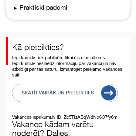
▸
Praktiski padomi
Kā pieteikties?
Iepirkumi.lv tiek publicēts tikai šis sludinājums.
Iepirkumi.lv nesniedz informāciju par vakanci un nav
atbildīgi par tās saturu. Izmantojiet pieejamo vakances
saiti.
SKATĪT VAIRĀK UN PIETEIKTIES
Vakances iepirkumi.lv ID: Zc5TIzABqWdNo6O7fy6m
Vakance kādam varētu
noderēt? Dalies!