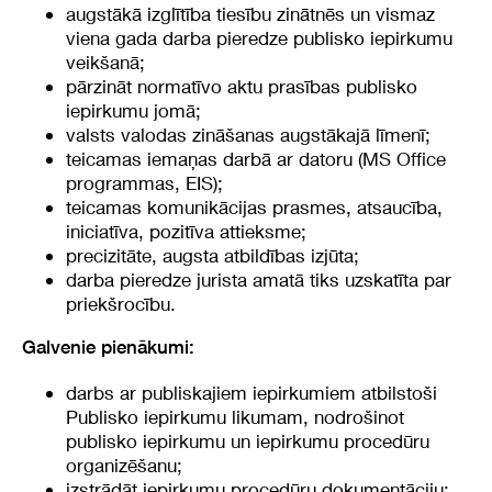
augstākā izglītība tiesību zinātnēs un vismaz
viena gada darba pieredze publisko iepirkumu
veikšanā;
pārzināt normatīvo aktu prasības publisko
iepirkumu jomā;
valsts valodas zināšanas augstākajā līmenī;
teicamas iemaņas darbā ar datoru (MS Office
programmas, EIS);
teicamas komunikācijas prasmes, atsaucība,
iniciatīva, pozitīva attieksme;
precizitāte, augsta atbildības izjūta;
darba pieredze jurista amatā tiks uzskatīta par
priekšrocību.
Galvenie pienākumi:
darbs ar publiskajiem iepirkumiem atbilstoši
Publisko iepirkumu likumam, nodrošinot
publisko iepirkumu un iepirkumu procedūru
organizēšanu;
izstrādāt iepirkumu procedūru dokumentāciju;