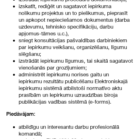
izskatīt, rediģēt un sagatavot iepirkuma
nolikumu projektus un to pielikumus, pieprasīt
un apkopot nepieciešamos dokumentus (darba
uzdevumu, tehnisko specifikāciju, darbu
apjomus-tāmes u.c.),
sniegt konsultācijas pašvaldības darbiniekiem
par iepirkumu veikšanu, organizēšanu, līgumu
slēgšanu;
izstrādāt iepirkumu līgumus, tai skaitā sagatavot
vienošanās par grozījumiem;
administrēt iepirkumu norises gaitu un
iepirkumu rezultātu publicēšanu Elektroniskajā
iepirkumu sistēmā atbilstoši normatīvo aktu
prasībām un Iepirkumu uzraudzības biroja
publikācijas vadības sistēmā (e-forms).
Piedāvājam:
atbildīgu un interesantu darbu profesionālā
komandā;