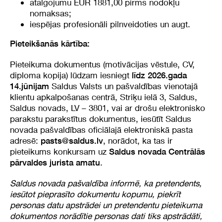
atalgojumu EUR 1881,00 pirms nodokļu
nomaksas;
iespējas profesionāli pilnveidoties un augt.
Pieteikšanās kārtība:
Pieteikuma dokumentus (motivācijas vēstule, CV,
diploma kopija) lūdzam iesniegt
līdz 2026.gada
Saldus Valsts un pašvaldības vienotajā
14.jūnijam
klientu apkalpošanas centrā, Striķu ielā 3, Saldus,
Saldus novads, LV – 3801, vai ar drošu elektronisko
parakstu parakstītus dokumentus, iesūtīt Saldus
novada pašvaldības oficiālajā elektroniskā pasta
adresē:
, norādot, ka tas ir
pasts@saldus.lv
pieteikums konkursam uz
Saldus novada Centrālās
.
pārvaldes jurista amatu
Saldus novada pašvaldība informē, ka pretendents,
iesūtot pieprasīto dokumentu kopumu, piekrīt
personas datu apstrādei un pretendentu pieteikuma
dokumentos norādītie personas dati tiks apstrādāti,