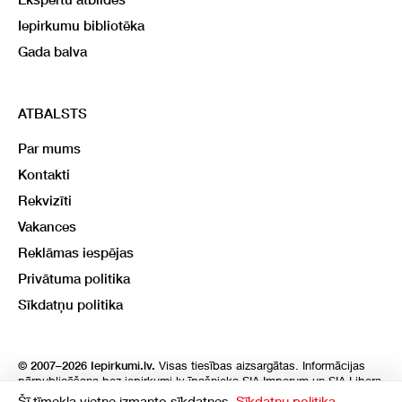
Iepirkumu bibliotēka
Gada balva
ATBALSTS
Par mums
Kontakti
Rekvizīti
Vakances
Reklāmas iespējas
Privātuma politika
Sīkdatņu politika
Visas tiesības aizsargātas. Informācijas
© 2007–2026 Iepirkumi.lv.
pārpublicēšana bez iepirkumi.lv īpašnieka SIA Imperum un SIA Libera
atļaujas, stingri aizliegta. SIA Imperum un SIA Libera nenes nekādu
Šī tīmekļa vietne izmanto sīkdatnes.
Sīkdatņu politika.