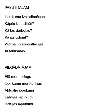
PASŪTĪTĀJAM
Iepirkumu izsludināšana
Kāpēc izsludināt?
Kā tas darbojas?
Kā izsludināt?
Vadība un konsultācijas
Atsauksmes
PIEGĀDĀTĀJAM
EIS monitorings
Iepirkumu monitorings
Aktuālie iepirkumi
Latvijas iepirkumi
Baltijas iepirkumi