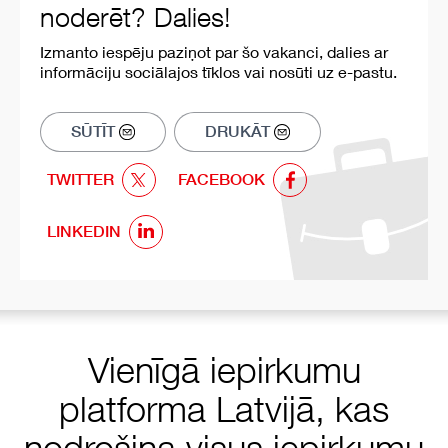
noderēt? Dalies!
Izmanto iespēju paziņot par šo vakanci, dalies ar
informāciju sociālajos tīklos vai nosūti uz e-pastu.
SŪTĪT
DRUKĀT
TWITTER
FACEBOOK
LINKEDIN
Vienīgā iepirkumu
platforma Latvijā, kas
nodrošina visus iepirkumu