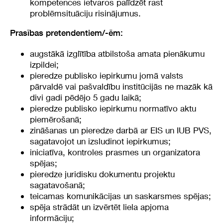
kompetences ietvaros palīdzēt rast
problēmsituāciju risinājumus.
Prasības pretendentiem/-ēm:
augstākā izglītība atbilstoša amata pienākumu
izpildei;
pieredze publisko iepirkumu jomā valsts
pārvaldē vai pašvaldību institūcijās ne mazāk kā
divi gadi pēdējo 5 gadu laikā;
pieredze publisko iepirkumu normatīvo aktu
piemērošanā;
zināšanas un pieredze darbā ar EIS un IUB PVS,
sagatavojot un izsludinot iepirkumus;
iniciatīva, kontroles prasmes un organizatora
spējas;
pieredze juridisku dokumentu projektu
sagatavošanā;
teicamas komunikācijas un saskarsmes spējas;
spēja strādāt un izvērtēt liela apjoma
informāciju;