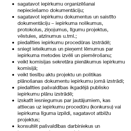
sagatavot iepirkumu organizēšanai
nepieciešamo dokumentāciju;
sagatavot iepirkumu dokumentus un saistīto
dokumentāciju – iepirkuma nolikumus,
protokolus, ziņojumus, līgumu projektus,
vēstules, atzinumus u.tml.;
piedalīties iepirkumu procedūras izstrādē;
sniegt ieteikumus un pieņemt lēmumus par
iepirkuma metodes izvēli un piemērošanu;
veikt komisijas sekretāra pienākumus iepirkumu
komisijā;
veikt tiesību aktu projektu un politikas
plānošanas dokumentu iepirkumu jomā izstrādi;
piedalīties pašvaldības ikgadējā publisko
iepirkumu plānu izstrādē;
izskatīt iesniegumus par jautājumiem, kas
attiecas uz iepirkumu procedūru (konkursu) vai
iepirkuma līguma izpildi, sagatavot atbilžu
projektus;
konsultēt pašvaldības darbiniekus un