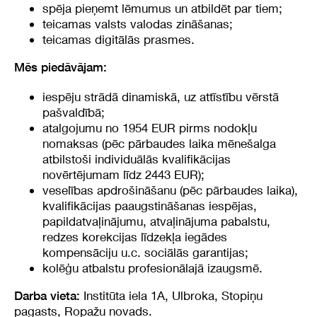
spēja pieņemt lēmumus un atbildēt par tiem;
teicamas valsts valodas zināšanas;
teicamas digitālās prasmes.
Mēs piedāvājam:
iespēju strādā dinamiskā, uz attīstību vērstā
pašvaldībā;
atalgojumu no 1954 EUR pirms nodokļu
nomaksas (pēc pārbaudes laika mēnešalga
atbilstoši individuālās kvalifikācijas
novērtējumam līdz 2443 EUR);
veselības apdrošināšanu (pēc pārbaudes laika),
kvalifikācijas paaugstināšanas iespējas,
papildatvaļinājumu, atvaļinājuma pabalstu,
redzes korekcijas līdzekļa iegādes
kompensāciju u.c. sociālās garantijas;
kolēģu atbalstu profesionālajā izaugsmē.
Institūta iela 1A, Ulbroka, Stopiņu
Darba vieta:
pagasts, Ropažu novads.