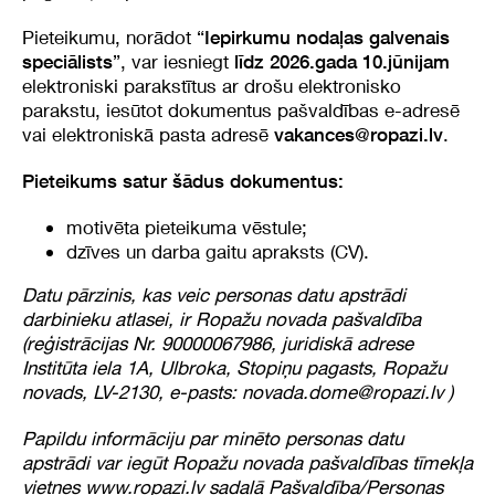
Pieteikumu, norādot “
Iepirkumu nodaļas galvenais
”, var iesniegt
speciālists
līdz 2026.gada 10.jūnijam
elektroniski parakstītus ar drošu elektronisko
parakstu, iesūtot dokumentus pašvaldības e-adresē
vai elektroniskā pasta adresē
.
vakances@ropazi.lv
Pieteikums satur šādus dokumentus:
motivēta pieteikuma vēstule;
dzīves un darba gaitu apraksts (CV).
Datu pārzinis, kas veic personas datu apstrādi
darbinieku atlasei, ir Ropažu novada pašvaldība
(reģistrācijas Nr. 90000067986, juridiskā adrese
Institūta iela 1A, Ulbroka, Stopiņu pagasts, Ropažu
novads, LV-2130, e-pasts: novada.dome@ropazi.lv )
Papildu informāciju par minēto personas datu
apstrādi var iegūt Ropažu novada pašvaldības tīmekļa
vietnes www.ropazi.lv sadaļā Pašvaldība/Personas