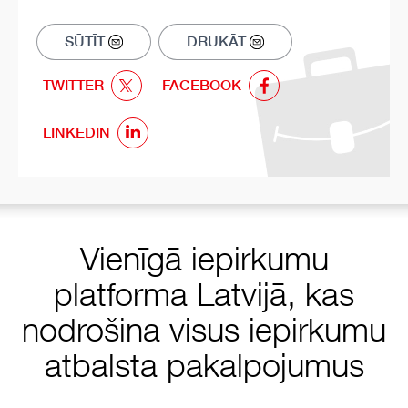
SŪTĪT
DRUKĀT
TWITTER
FACEBOOK
LINKEDIN
Vienīgā iepirkumu
platforma Latvijā, kas
nodrošina visus iepirkumu
atbalsta pakalpojumus