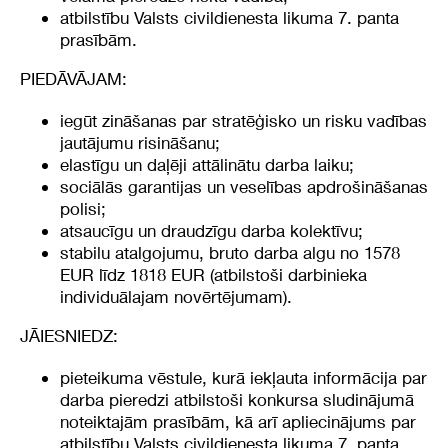
atbilstību Valsts civildienesta likuma 7. panta
prasībām.
PIEDĀVĀJAM:
iegūt zināšanas par stratēģisko un risku vadības
jautājumu risināšanu;
elastīgu un daļēji attālinātu darba laiku;
sociālās garantijas un veselības apdrošināšanas
polisi;
atsaucīgu un draudzīgu darba kolektīvu;
stabilu atalgojumu, bruto darba algu no 1578
EUR līdz 1818 EUR (atbilstoši darbinieka
individuālajam novērtējumam).
JĀIESNIEDZ:
pieteikuma vēstule, kurā iekļauta informācija par
darba pieredzi atbilstoši konkursa sludinājumā
noteiktajām prasībām, kā arī apliecinājums par
atbilstību Valsts civildienesta likuma 7. panta