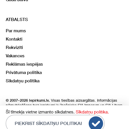
ATBALSTS
Par mums
Kontakti
Rekvizīti
Vakances
Reklāmas iespējas
Privātuma politika
Sīkdatņu politika
Visas tiesības aizsargātas. Informācijas
© 2007–2026 Iepirkumi.lv.
pārpublicēšana bez iepirkumi.lv īpašnieka SIA Imperum un SIA Libera
atļaujas, stingri aizliegta. SIA Imperum un SIA Libera nenes nekādu
Šī tīmekļa vietne izmanto sīkdatnes.
Sīkdatņu politika.
atbildību, ja, pamatojoties uz mājas lapā atrodamo informāciju,
radušies materiāli vai citāda veida zaudējumi.
PIEKRIST SĪKDATŅU POLITIKAI