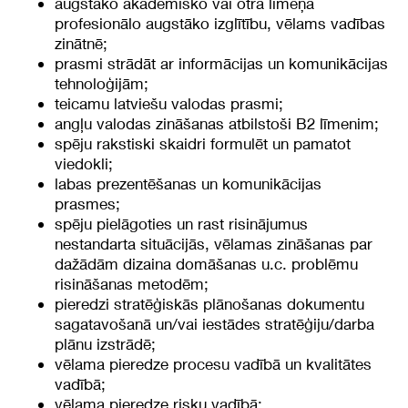
augstāko akadēmisko vai otrā līmeņa
profesionālo augstāko izglītību, vēlams vadības
zinātnē;
prasmi strādāt ar informācijas un komunikācijas
tehnoloģijām;
teicamu latviešu valodas prasmi;
angļu valodas zināšanas atbilstoši B2 līmenim;
spēju rakstiski skaidri formulēt un pamatot
viedokli;
labas prezentēšanas un komunikācijas
prasmes;
spēju pielāgoties un rast risinājumus
nestandarta situācijās, vēlamas zināšanas par
dažādām dizaina domāšanas u.c. problēmu
risināšanas metodēm;
pieredzi stratēģiskās plānošanas dokumentu
sagatavošanā un/vai iestādes stratēģiju/darba
plānu izstrādē;
vēlama pieredze procesu vadībā un kvalitātes
vadībā;
vēlama pieredze risku vadībā;