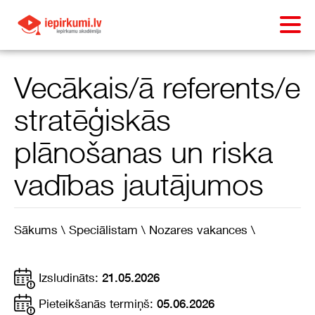
Vecākais/ā referents/e
stratēģiskās
plānošanas un riska
vadības jautājumos
Sākums \
Speciālistam \
Nozares vakances \
Izsludināts:
21.05.2026
Pieteikšanās termiņš:
05.06.2026