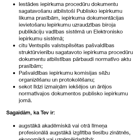
Iestādes iepirkuma procedūru dokumentu
sagatavošanu atbilstoši Publisko iepirkumu
likuma prasībām, iepirkuma dokumentācijas
ievietošanu Iepirkumu uzraudzības biroja
publikāciju vadības sistēmā un Elektronisko
iepirkumu sistēmā;
citu Ventspils valstspilsētas pašvaldības
struktūrvienību sagatavoto iepirkuma procedūru
dokumentu atbilstības pārbaudi normatīvo aktu
prasībām;
Pašvaldības iepirkumu komisijas sēžu
organizēšanu un protokolēšanu;
sekot līdzi izmaiņām iekšējos un ārējos
normatīvajos dokumentos publisko iepirkumu
jomā.
Sagaidām, ka Tev ir:
augstākā akadēmiskā vai otrā līmeņa
profesionālā augstākā izglītība tiesību zinātnēs,
ekonomikā vai uzņēmējdarbībā;