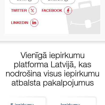
TWITTER
FACEBOOK
LINKEDIN
Vienīgā iepirkumu
platforma Latvijā, kas
nodrošina visus iepirkumu
atbalsta pakalpojumus
E-iepirkumu
Iepirkumu