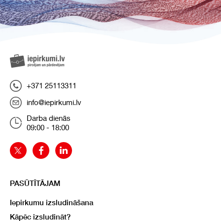
+371 25113311
info@iepirkumi.lv
Darba dienās
09:00 - 18:00
PASŪTĪTĀJAM
Iepirkumu izsludināšana
Kāpēc izsludināt?