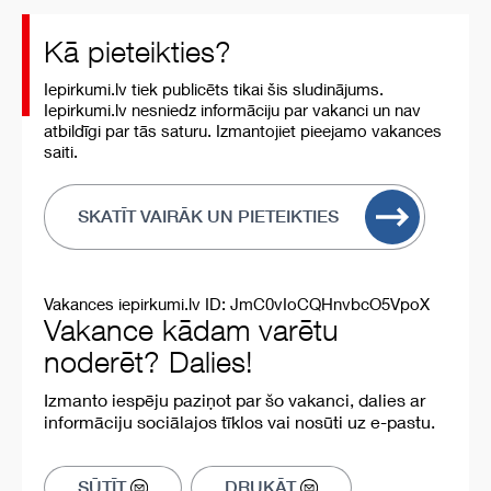
Kā pieteikties?
Iepirkumi.lv tiek publicēts tikai šis sludinājums.
Iepirkumi.lv nesniedz informāciju par vakanci un nav
atbildīgi par tās saturu. Izmantojiet pieejamo vakances
saiti.
SKATĪT VAIRĀK UN PIETEIKTIES
Vakances iepirkumi.lv ID: JmC0vIoCQHnvbcO5VpoX
Vakance kādam varētu
noderēt? Dalies!
Izmanto iespēju paziņot par šo vakanci, dalies ar
informāciju sociālajos tīklos vai nosūti uz e-pastu.
SŪTĪT
DRUKĀT