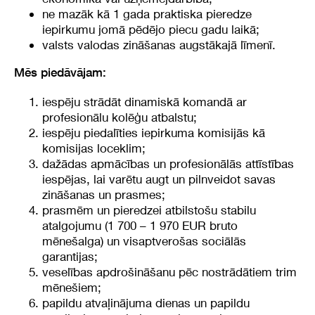
ne mazāk kā 1 gada praktiska pieredze
iepirkumu jomā pēdējo piecu gadu laikā;
valsts valodas zināšanas augstākajā līmenī.
Mēs piedāvājam:
iespēju strādāt dinamiskā komandā ar
profesionālu kolēģu atbalstu;
iespēju piedalīties iepirkuma komisijās kā
komisijas loceklim;
dažādas apmācības un profesionālās attīstības
iespējas, lai varētu augt un pilnveidot savas
zināšanas un prasmes;
prasmēm un pieredzei atbilstošu stabilu
atalgojumu (1 700 – 1 970 EUR bruto
mēnešalga) un visaptverošas sociālās
garantijas;
veselības apdrošināšanu pēc nostrādātiem trim
mēnešiem;
papildu atvaļinājuma dienas un papildu