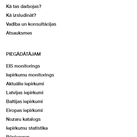
Kā tas darbojas?
Kā izsludināt?
Vadība un konsultācijas
Atsauksmes
PIEGĀDĀTĀJAM
EIS monitorings
Iepirkumu monitorings
Aktuālie iepirkumi
Latvijas iepirkumi
Baltijas iepirkumi
Eiropas iepirkumi
Nozaru katalogs
Iepirkumu statistika
Būvieceres