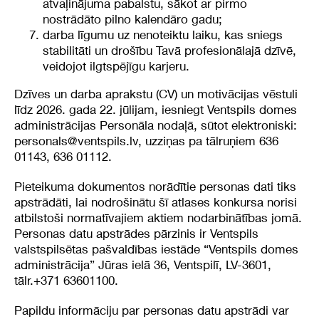
atvaļinājuma pabalstu, sākot ar pirmo
nostrādāto pilno kalendāro gadu;
darba līgumu uz nenoteiktu laiku, kas sniegs
stabilitāti un drošību Tavā profesionālajā dzīvē,
veidojot ilgtspējīgu karjeru.
Dzīves un darba aprakstu (CV) un motivācijas vēstuli
līdz 2026. gada 22. jūlijam, iesniegt Ventspils domes
administrācijas Personāla nodaļā, sūtot elektroniski:
personals@ventspils.lv
, uzziņas pa tālruņiem 636
01143, 636 01112.
Pieteikuma dokumentos norādītie personas dati tiks
apstrādāti, lai nodrošinātu šī atlases konkursa norisi
atbilstoši normatīvajiem aktiem nodarbinātības jomā.
Personas datu apstrādes pārzinis ir Ventspils
valstspilsētas pašvaldības iestāde “Ventspils domes
administrācija” Jūras ielā 36, Ventspilī, LV-3601,
tālr.+371 63601100.
Papildu informāciju par personas datu apstrādi var