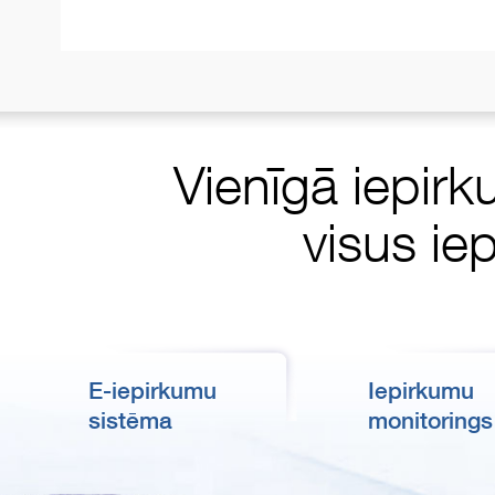
Vienīgā iepirk
visus ie
E-iepirkumu
Iepirkumu
sistēma
monitorings