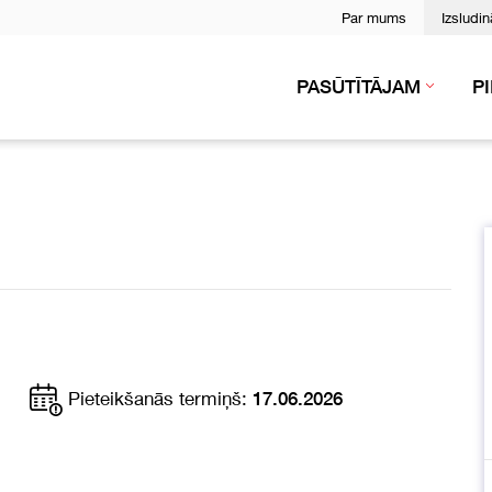
Par mums
Izsludi
PASŪTĪTĀJAM
P
Pieteikšanās termiņš:
17.06.2026