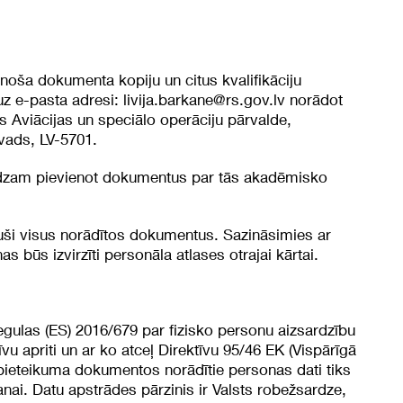
cinoša dokumenta kopiju un citus kvalifikāciju
uz e-pasta adresi:
livija.barkane@rs.gov.lv
norādot
 Aviācijas un speciālo operāciju pārvalde,
vads, LV-5701.
, lūdzam pievienot dokumentus par tās akadēmisko
ieguši visus norādītos dokumentus. Sazināsimies ar
 būs izvirzīti personāla atlases otrajai kārtai.
ulas (ES) 2016/679 par fizisko personu aizsardzību
vu apriti un ar ko atceļ Direktīvu 95/46 EK (Vispārīgā
 pieteikuma dokumentos norādītie personas dati tiks
nai. Datu apstrādes pārzinis ir Valsts robežsardze,