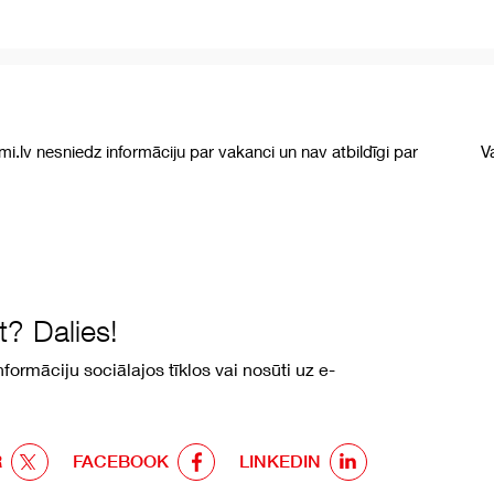
umi.lv nesniedz informāciju par vakanci un nav atbildīgi par
V
? Dalies!
formāciju sociālajos tīklos vai nosūti uz e-
R
FACEBOOK
LINKEDIN