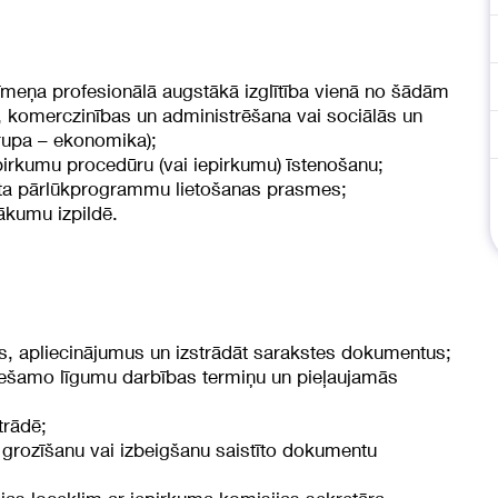
īmeņa profesionālā augstākā izglītība vienā no šādām
e, komerczinības un administrēšana vai sociālās un
grupa – ekonomika);
pirkumu procedūru (vai iepirkumu) īstenošanu;
neta pārlūkprogrammu lietošanas prasmes;
ākumu izpildē.
s, apliecinājumus un izstrādāt sarakstes dokumentus;
ciešamo līgumu darbības termiņu un pieļaujamās
trādē;
 grozīšanu vai izbeigšanu saistīto dokumentu