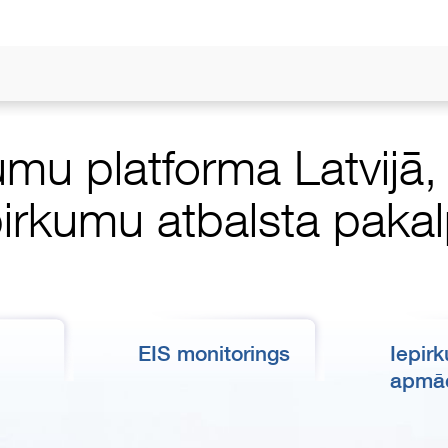
umu platforma Latvijā
pirkumu atbalsta pak
EIS monitorings
Iepir
apmā