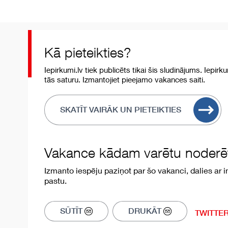
Kā pieteikties?
Iepirkumi.lv tiek publicēts tikai šis sludinājums. Iepirk
tās saturu. Izmantojiet pieejamo vakances saiti.
SKATĪT VAIRĀK UN PIETEIKTIES
Vakance kādam varētu noderēt
Izmanto iespēju paziņot par šo vakanci, dalies ar in
pastu.
SŪTĪT
DRUKĀT
TWITTE