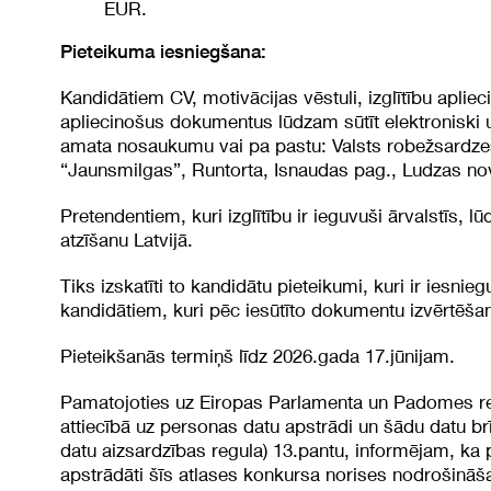
EUR.
Pieteikuma iesniegšana:
Kandidātiem CV, motivācijas vēstuli, izglītību aplie
apliecinošus dokumentus lūdzam sūtīt elektroniski 
amata nosaukumu vai pa pastu: Valsts robežsardzes
“Jaunsmilgas”, Runtorta, Isnaudas pag., Ludzas no
Pretendentiem, kuri izglītību ir ieguvuši ārvalstīs
atzīšanu Latvijā.
Tiks izskatīti to kandidātu pieteikumi, kuri ir iesn
kandidātiem, kuri pēc iesūtīto dokumentu izvērtēšanas
Pieteikšanās termiņš līdz 2026.gada 17.jūnijam.
Pamatojoties uz Eiropas Parlamenta un Padomes reg
attiecībā uz personas datu apstrādi un šādu datu brī
datu aizsardzības regula) 13.pantu, informējam, ka
apstrādāti šīs atlases konkursa norises nodrošināša