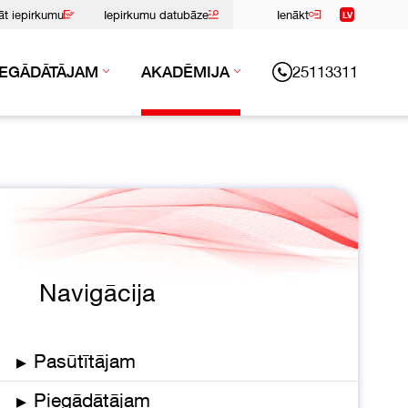
nāt iepirkumu
Iepirkumu datubāze
Ienākt
LV
25113311
IEGĀDĀTĀJAM
AKADĒMIJA
Navigācija
▸
Pasūtītājam
▸
Piegādātājam