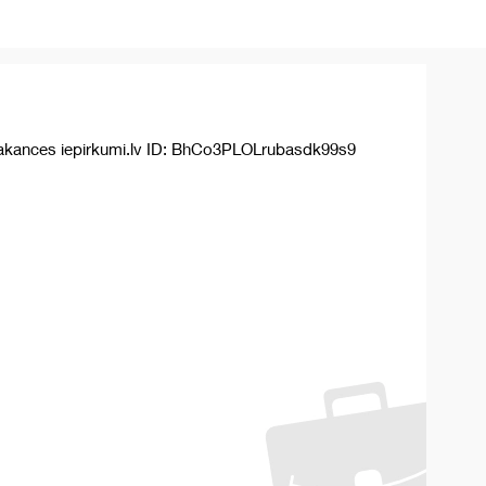
akances iepirkumi.lv ID: BhCo3PLOLrubasdk99s9