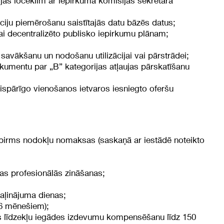
ijas loceklim ar iepirkuma komisijas sekretāra
kciju piemērošanu saistītajās datu bāzēs datus;
vai decentralizēto publisko iepirkumu plānam;
savākšanu un nodošanu utilizācijai vai pārstrādei;
okumentu par „B” kategorijas atļaujas pārskatīšanu
vispārīgo vienošanos ietvaros iesniegto oferšu
irms nodokļu nomaksas (saskaņā ar iestādē noteikto
as profesionālās zināšanas;
aļinājuma dienas;
 6 mēnešiem);
as līdzekļu iegādes izdevumu kompensēšanu līdz 150