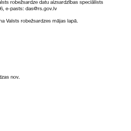
alsts robežsardze datu aizsardzības speciālists
76, e-pasts:
das@rs.gov.lv
ama Valsts robežsardzes mājas lapā.
dzas nov.