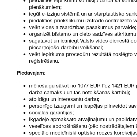
piedalīties iepirkumu komisiju darbā kā komis
pienākumiem;
iegūt e-izziņu sistēmā un ar starptautisko san
piedalīties priekšlikumu izstrādē centralizēto 
veikt vides aizsardzības pasākumus pārvaldē;
organizēt bīstamo un cieto sadzīves atkritumu 
sagatavot un iesniegt Valsts vides dienestā d
piesārņojošo darbību veikšanai;
veikt iepirkuma procedūru rezultātā noslēgto 
reģistrēšanu.
Piedāvājam:
mēnešalgu sākot no 1077 EUR līdz 1421 EUR p
darba samaksu un tās noteikšanas kārtību);
atbildīgu un interesantu darbu;
personīgo izaugsmi un iespējas pilnveidot sav
sociālās garantijas;
ikgadējo apmaksāto atvaļinājumu un papildatv
veselības apdrošināšanu (pēc nostrādātajiem
speciālo medicīniski optisko redzes korekcij