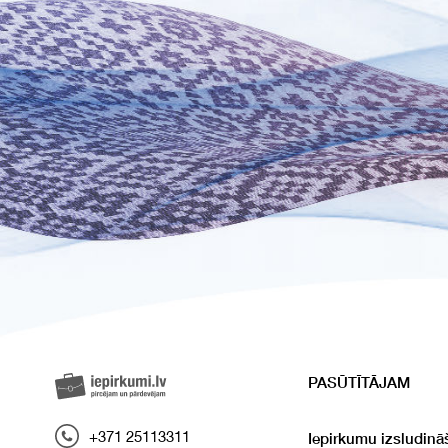
PASŪTĪTĀJAM
+371 25113311
Iepirkumu izsludinā