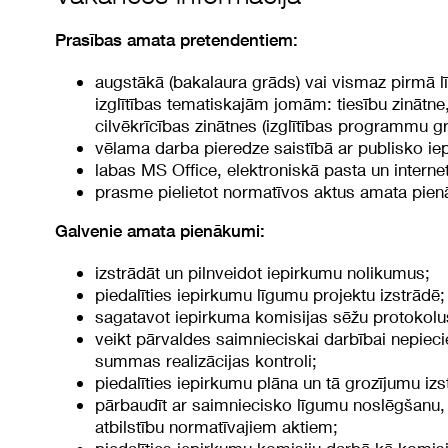
Prasības amata pretendentiem:
augstākā (bakalaura grāds) vai vismaz pirmā l
izglītības tematiskajām jomām: tiesību zinātn
cilvēkrīcības zinātnes (izglītības programmu 
vēlama darba pieredze saistībā ar publisko ie
labas MS Office, elektroniskā pasta un inter
prasme pielietot normatīvos aktus amata pien
Galvenie amata pienākumi:
izstrādāt un pilnveidot iepirkumu nolikumus;
piedalīties iepirkumu līgumu projektu izstrādē;
sagatavot iepirkuma komisijas sēžu protokolu
veikt pārvaldes saimnieciskai darbībai nepie
summas realizācijas kontroli;
piedalīties iepirkumu plāna un tā grozījumu izs
pārbaudīt ar saimniecisko līgumu noslēgšanu,
atbilstību normatīvajiem aktiem;