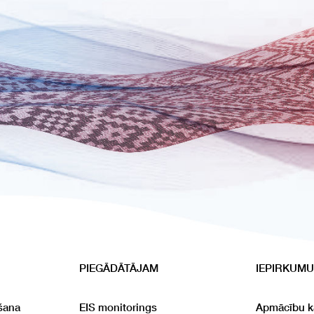
PIEGĀDĀTĀJAM
IEPIRKUMU
šana
EIS monitorings
Apmācību k