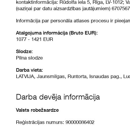
kontaktinformācija: Rūdolfa iela 5, Rīga, LV-1012; V
(saziņai par datu aizsardzības jautājumiem) 670756
Informācija par personāla atlases procesu ir pieej
Atalgojuma informācija (Bruto EUR):
1077 - 1421 EUR
Slodze:
Pilna slodze
Darba vieta:
LATVIJA, Jaunsmilgas, Runtorta, Isnaudas pag., Lu
Darba devēja informācija
Valsts robežsardze
Reģistrācijas numurs: 90000086402