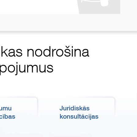
, kas nodrošina
alpojumus
kumu
Juridiskās
cības
konsultācijas