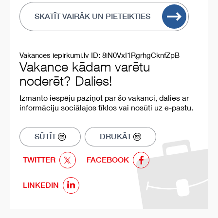
SKATĪT VAIRĀK UN PIETEIKTIES
Vakances iepirkumi.lv ID: 8iN0VxI1RgrhgCknfZpB
Vakance kādam varētu
noderēt? Dalies!
Izmanto iespēju paziņot par šo vakanci, dalies ar
informāciju sociālajos tīklos vai nosūti uz e-pastu.
SŪTĪT
DRUKĀT
TWITTER
FACEBOOK
LINKEDIN