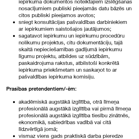
iepirkuma dokumentos noteiktajiem izslēgšanas
nosacījumiem publiski pieejamās datu bāzēs un
citos publiski pieejamos avotos;
sniegt konsultācijas pašvaldības darbiniekiem
ar iepirkumiem saistošajos jautājumos;
sagatavot iepirkumu un iepirkumu procedūru
nolikumu projektus, citu dokumentāciju, tajā
skaitā nepieciešamības gadījumā iepirkumu
līgumu projektu, atbildes uz sūdzībām,
paskaidrojuma rakstus, atbilstoši konkrētā
iepirkuma priekšmetam un saskaņot to ar
pašvaldības iepirkuma komisiju.
Prasības pretendentiem/-ēm:
akadēmiskā augstākā izglītība, otrā līmeņa
profesionālā augstākā izglītība vai pirmā līmeņa
profesionālā augstākā izglītība tiesību zinātnēs,
ekonomikā, sabiedrības vadībā vai citā
līdzvērtīgā jomā;
vismaz viens gads praktiskā darba pieredze