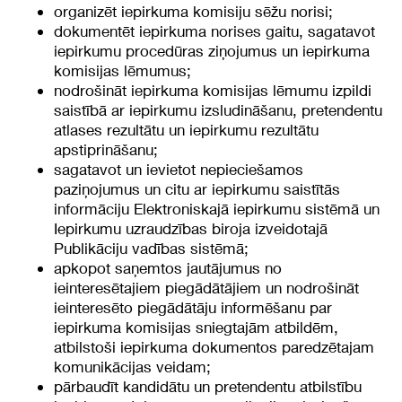
organizēt iepirkuma komisiju sēžu norisi;
dokumentēt iepirkuma norises gaitu, sagatavot
iepirkumu procedūras ziņojumus un iepirkuma
komisijas lēmumus;
nodrošināt iepirkuma komisijas lēmumu izpildi
saistībā ar iepirkumu izsludināšanu, pretendentu
atlases rezultātu un iepirkumu rezultātu
apstiprināšanu;
sagatavot un ievietot nepieciešamos
paziņojumus un citu ar iepirkumu saistītās
informāciju Elektroniskajā iepirkumu sistēmā un
Iepirkumu uzraudzības biroja izveidotajā
Publikāciju vadības sistēmā;
apkopot saņemtos jautājumus no
ieinteresētajiem piegādātājiem un nodrošināt
ieinteresēto piegādātāju informēšanu par
iepirkuma komisijas sniegtajām atbildēm,
atbilstoši iepirkuma dokumentos paredzētajam
komunikācijas veidam;
pārbaudīt kandidātu un pretendentu atbilstību