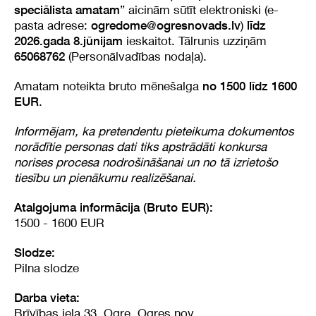
” aicinām sūtīt elektroniski (e-
speciālista amatam
pasta adrese:
)
ogredome@ogresnovads.lv
līdz
ieskaitot. Tālrunis uzziņām
2026.gada 8.jūnijam
(Personālvadības nodaļa).
65068762
Amatam noteikta bruto mēnešalga
no 1500 līdz 1600
.
EUR
Informējam, ka pretendentu pieteikuma dokumentos
norādītie personas dati tiks apstrādāti konkursa
norises procesa nodrošināšanai un no tā izrietošo
tiesību un pienākumu realizēšanai.
Atalgojuma informācija (Bruto EUR):
1500 - 1600 EUR
Slodze:
Pilna slodze
Darba vieta:
Brīvības iela 33, Ogre, Ogres nov.