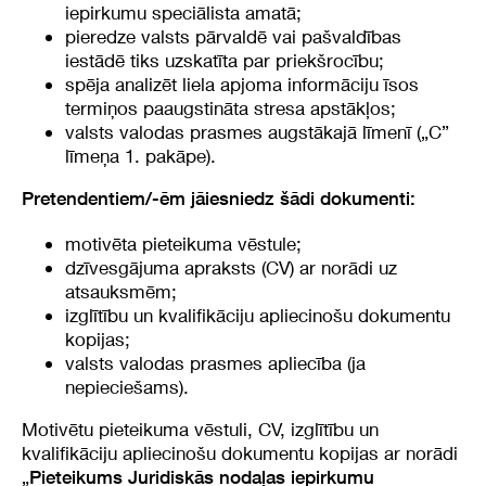
iepirkumu speciālista amatā;
pieredze valsts pārvaldē vai pašvaldības
iestādē tiks uzskatīta par priekšrocību;
spēja analizēt liela apjoma informāciju īsos
termiņos paaugstināta stresa apstākļos;
valsts valodas prasmes augstākajā līmenī („C”
līmeņa 1. pakāpe).
Pretendentiem/-ēm jāiesniedz šādi dokumenti:
motivēta pieteikuma vēstule;
dzīvesgājuma apraksts (CV) ar norādi uz
atsauksmēm;
izglītību un kvalifikāciju apliecinošu dokumentu
kopijas;
valsts valodas prasmes apliecība (ja
nepieciešams).
Motivētu pieteikuma vēstuli, CV, izglītību un
kvalifikāciju apliecinošu dokumentu kopijas ar norādi
„
Pieteikums Juridiskās nodaļas iepirkumu