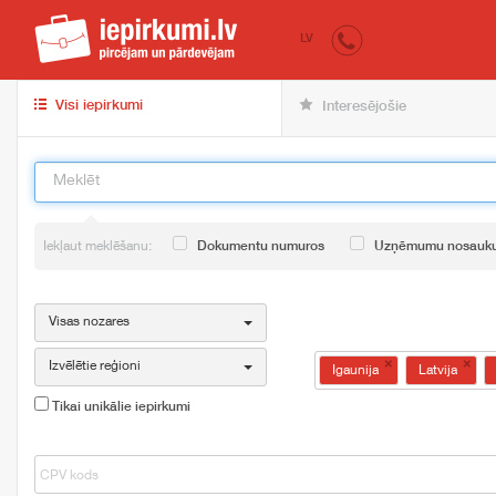
iepirkumi.lv
pir
LV
Visi iepirkumi
Interesējošie
Iekļaut meklēšanu:
Dokumentu numuros
Uzņēmumu nosauk
Visas nozares
×
×
Izvēlētie reģioni
Igaunija
Latvija
Tikai unikālie iepirkumi