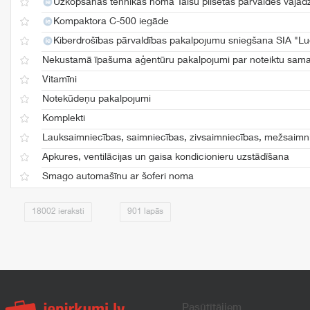
Uzkopšanas tehnikas noma Talsu pilsētas pārvaldes vaja
Kompaktora C-500 iegāde
Kiberdrošības pārvaldības pakalpojumu sniegšana SIA "Lu
Nekustamā īpašuma aģentūru pakalpojumi par noteiktu sama
Vitamīni
Notekūdeņu pakalpojumi
Komplekti
Lauksaimniecības, saimniecības, zivsaimniecības, mežsaimnie
Apkures, ventilācijas un gaisa kondicionieru uzstādīšana
Smago automašīnu ar šoferi noma
18002 ieraksti
901 lapās
Pasūtītājiem