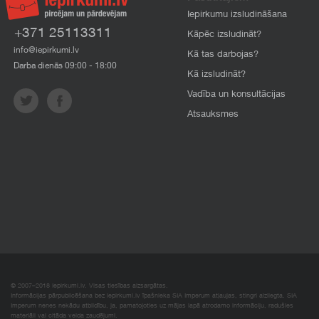
Iepirkumu izsludināšana
+371 25113311
Kāpēc izsludināt?
info@iepirkumi.lv
Kā tas darbojas?
Darba dienās 09:00 - 18:00
Kā izsludināt?
Vadība un konsultācijas
Atsauksmes
© 2007–2018 Iepirkumi.lv. Visas tiesības aizsargātas.
Informācijas pārpublicēšana bez iepirkumi.lv īpašnieka SIA Imperum atļaujas, stingri aizliegta. SIA
Imperum nenes nekādu atbildību, ja, pamatojoties uz mājas lapā atrodamo informāciju, radušies
materiāli vai citāda veida zaudējumi.