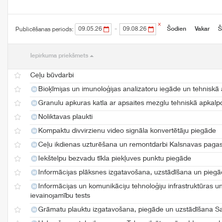
×
-
Šodien
Vakar
Š
Publicēšanas periods:
Iepirkuma priekšmets
Ceļu būvdarbi
Bioķīmijas un imunoloģijas analizatoru iegāde un tehnisk
Granulu apkuras katla ar apsaites mezglu tehniskā apkal
Noliktavas plaukti
Kompaktu divvirzienu video signāla konvertētāju piegāde
Ceļu ikdienas uzturēšana un remontdarbi Kalsnavas pag
Iekštelpu bezvadu tīkla piekļuves punktu piegāde
Informācijas plāksnes izgatavošana, uzstādīšana un pieg
Informācijas un komunikāciju tehnoloģiju infrastruktūras 
ievainojamību tests
Grāmatu plauktu izgatavošana, piegāde un uzstādīšana Sab