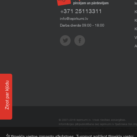
I
+371 25113311
K
info@iepirkumi.lv
K
Darba dienās 09:00 - 18:00
K
V
A
Ziņot par kļūdu
© 2007–2018 Iepirkumi.lv. Visas tiesības aizsargātas.
Informācijas pārpublicēšana bez iepirkumi.lv īpašnieka SIA Impe
Imperum nenes nekādu atbildību, ja, pamatojoties uz mājas l
materiāli vai citāda veida zaudējumi.