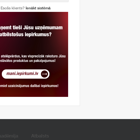
Esošs klients?
Ienākt sistēmā
kadēmija
Atbalsts