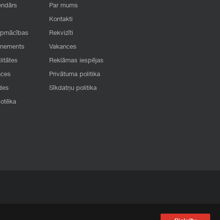
endārs
Par mums
Kontakti
apmācības
Rekvizīti
onements
Vakances
litātes
Reklāmas iespējas
nces
Privātuma politika
des
Sīkdatņu politika
iotēka