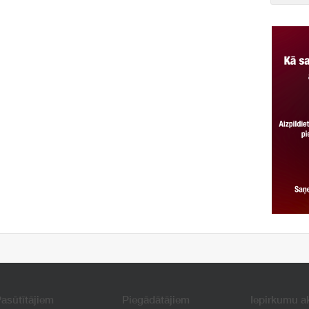
asūtītājiem
Piegādātājiem
Iepirkumu a