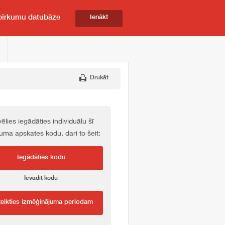
pirkumu datubāze
Ienākt
Drukāt
vēlies iegādāties individuālu šī
kuma apskates kodu, dari to šeit:
Iegādāties kodu
Ievadīt kodu
teikties izmēģinājuma periodam