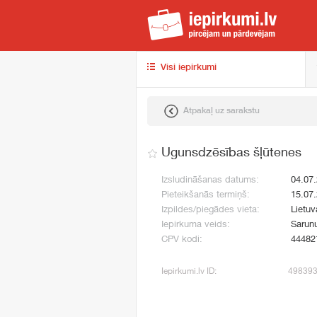
iep
Visi iepirkumi
Atpakaļ uz sarakstu
Ugunsdzēsības šļūtenes
Izsludināšanas datums:
04.07
Pieteikšanās termiņš:
15.07
Izpildes/piegādes vieta:
Lietuv
Iepirkuma veids:
Sarunu
CPV kodi:
44482
Iepirkumi.lv ID:
49839