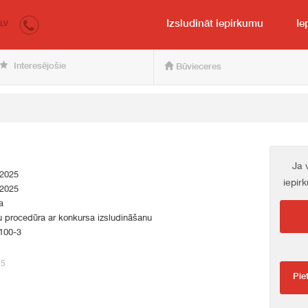
irkumi.lv
pircējam un pārdevējam
Izsludināt iepirkumu
Ie
LV
Interesējošie
Būvieceres
Ja 
.2025
iepir
.2025
a
 procedūra ar konkursa izsludināšanu
100-3
35
Pie