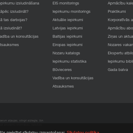
epirkumu izsludināšana
EIS monitorings
Apmācību kal
āpēc izsludināt?
Iepirkumu monitorings
Praktikumi
ā tas darbojas?
Aktuālie iepirkumi
Korporatīvās 
ā izsludināt?
Latvijas iepirkumi
Apmācību ab
adība un konsultācijas
Baltijas iepirkumi
Ziņas un aktua
tsauksmes
Eiropas iepirkumi
Nozares vaka
Nozaru katalogs
Ekspertu atbil
Iepirkumu statistika
Iepirkumu bibl
Būvieceres
Gada balva
Vadība un konsultācijas
Atsauksmes
rum atļaujas, stingri aizliegta. SIA
apā atrodamo informāciju, radušies