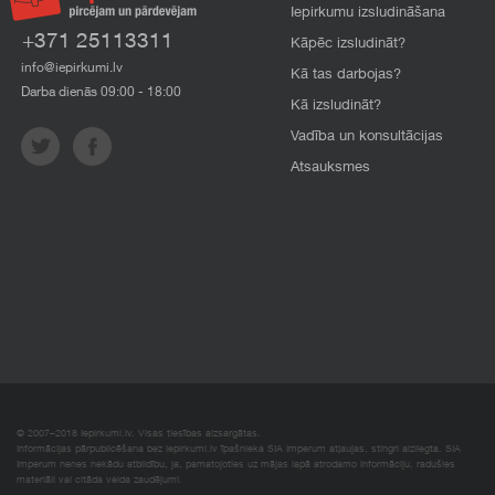
Iepirkumu izsludināšana
+371 25113311
Kāpēc izsludināt?
info@iepirkumi.lv
Kā tas darbojas?
Darba dienās 09:00 - 18:00
Kā izsludināt?
Vadība un konsultācijas
Atsauksmes
© 2007–2018 Iepirkumi.lv. Visas tiesības aizsargātas.
Informācijas pārpublicēšana bez iepirkumi.lv īpašnieka SIA Imperum atļaujas, stingri aizliegta. SIA
Imperum nenes nekādu atbildību, ja, pamatojoties uz mājas lapā atrodamo informāciju, radušies
materiāli vai citāda veida zaudējumi.