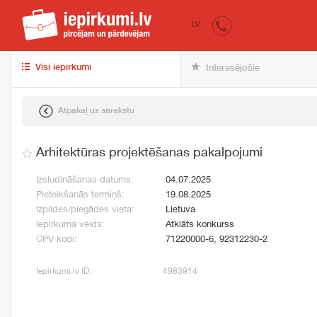
iepirkumi.lv
pir
LV
Visi iepirkumi
Interesējošie
Atpakaļ uz sarakstu
Arhitektūras projektēšanas pakalpojumi
Izsludināšanas datums:
04.07.2025
Pieteikšanās termiņš:
19.08.2025
Izpildes/piegādes vieta:
Lietuva
Iepirkuma veids:
Atklāts konkurss
CPV kodi:
71220000-6, 92312230-2
Iepirkumi.lv ID:
4983914