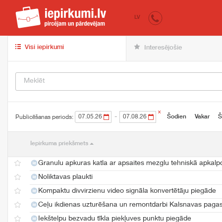
iepirkumi.lv
pir
LV
Visi iepirkumi
Interesējošie
×
-
Šodien
Vakar
Š
Publicēšanas periods:
Iepirkuma priekšmets
Granulu apkuras katla ar apsaites mezglu tehniskā apkal
Noliktavas plaukti
Kompaktu divvirzienu video signāla konvertētāju piegāde
Ceļu ikdienas uzturēšana un remontdarbi Kalsnavas pag
Iekštelpu bezvadu tīkla piekļuves punktu piegāde