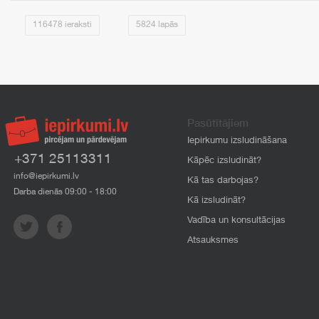
116478 ieraksti
5824 lapās
Pasūtītājiem
Iepirkumu izsludināšana
+371 25113311
Kāpēc izsludināt?
info@iepirkumi.lv
Kā tas darbojas?
Darba dienās 09:00 - 18:00
Kā izsludināt?
Vadība un konsultācijas
Atsauksmes