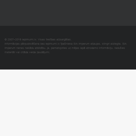
© 2007–2018 Iepirkumi.lv. Visas tiesības aizsargātas.
Informācijas pārpublicēšana bez iepirkumi.lv īpašnieka SIA Imperum atļaujas, stingri aizliegta. SIA
Imperum nenes nekādu atbildību, ja, pamatojoties uz mājas lapā atrodamo informāciju, radušies
materiāli vai citāda veida zaudējumi.