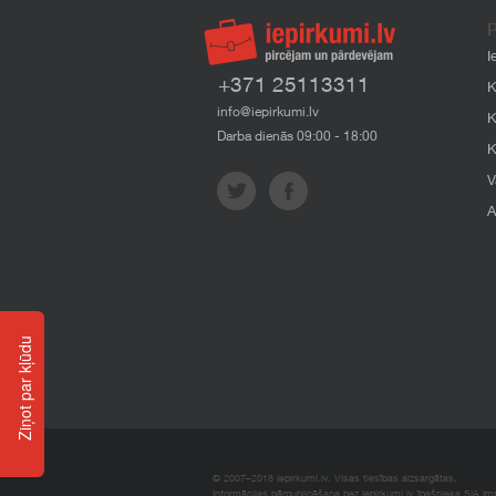
P
I
+371 25113311
K
info@iepirkumi.lv
K
Darba dienās 09:00 - 18:00
K
V
A
Ziņot par kļūdu
© 2007–2018 Iepirkumi.lv. Visas tiesības aizsargātas.
Informācijas pārpublicēšana bez iepirkumi.lv īpašnieka SIA Impe