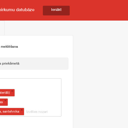
pirkumu datubāze
Ienākt
ā meklēšana
a priekšmetā
×
eriāli)
×
as
×
a, santehnika