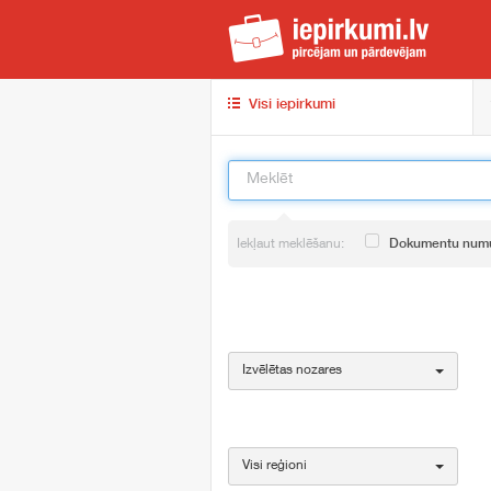
iep
Visi iepirkumi
Iekļaut meklēšanu:
Dokumentu num
Izvēlētas nozares
Visi reģioni