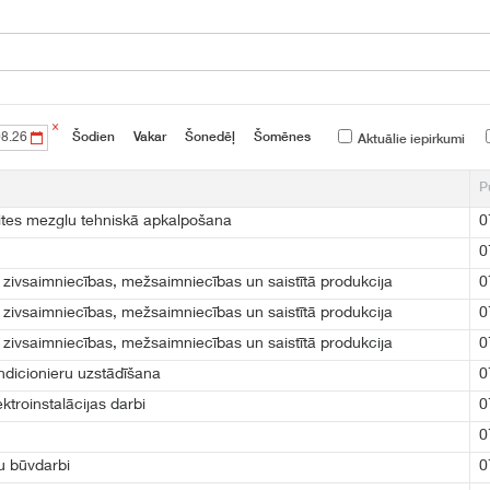
×
Šodien
Vakar
Šonedēļ
Šomēnes
Aktuālie iepirkumi
P
ites mezglu tehniskā apkalpošana
0
0
zivsaimniecības, mežsaimniecības un saistītā produkcija
0
zivsaimniecības, mežsaimniecības un saistītā produkcija
0
zivsaimniecības, mežsaimniecības un saistītā produkcija
0
ondicionieru uzstādīšana
0
ktroinstalācijas darbi
0
0
u būvdarbi
0