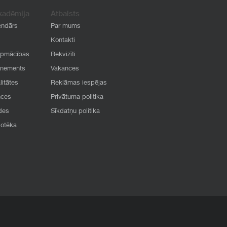
kadēmija
Atbalsts
endārs
Par mums
Kontakti
apmācības
Rekvizīti
onements
Vakances
litātes
Reklāmas iespējas
nces
Privātuma politika
des
Sīkdatņu politika
iotēka