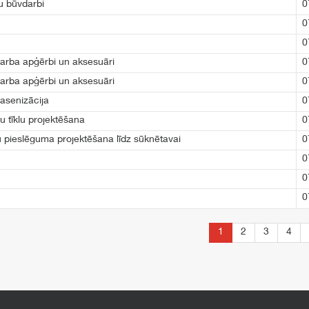
u būvdarbi
0
0
0
 darba apģērbi un aksesuāri
0
 darba apģērbi un aksesuāri
0
 asenizācija
0
 tīklu projektēšana
0
nu pieslēguma projektēšana līdz sūknētavai
0
0
0
0
1
2
3
4