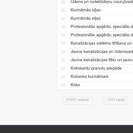
Ūdens un notekūdeņu cauruļvad
Kurināmās eļļas
Kurināmās eļļas
Profesionālie apģērbi, speciālie
Profesionālie apģērbi, speciālie
Kanalizācijas sistēmu tīrīšana un
Jauna kanalizācijas un ūdensvadu
Jauna kanalizācijas tīklu un jau
Kokskaidu granulu piegāde
Koksnes kurināmais
Koks
26401 ieraksti
1321 lapās