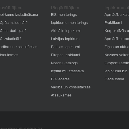
asūtītājiem
Piegādātājiem
Iepirkumu a
epirkumu izsludināšana
EIS monitorings
Apmācību kal
āpēc izsludināt?
Iepirkumu monitorings
Praktikumi
ā tas darbojas?
Aktuālie iepirkumi
Korporatīvās 
ā izsludināt?
Latvijas iepirkumi
Apmācību ab
adība un konsultācijas
Baltijas iepirkumi
Ziņas un aktua
tsauksmes
Eiropas iepirkumi
Nozares vaka
Nozaru katalogs
Ekspertu atbil
Iepirkumu statistika
Iepirkumu bibl
Būvieceres
Gada balva
Vadība un konsultācijas
Atsauksmes
rum atļaujas, stingri aizliegta. SIA