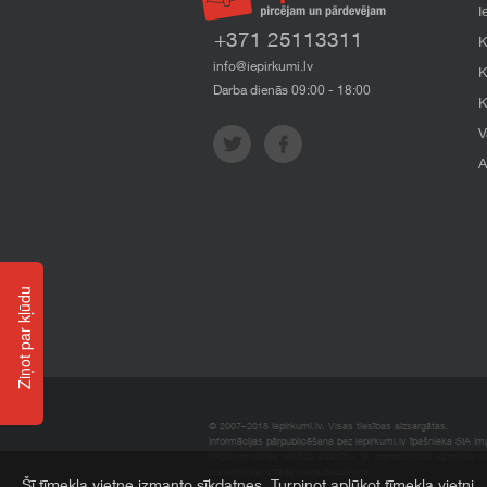
I
+371 25113311
K
info@iepirkumi.lv
K
Darba dienās 09:00 - 18:00
K
V
A
Ziņot par kļūdu
© 2007–2018 Iepirkumi.lv. Visas tiesības aizsargātas.
Informācijas pārpublicēšana bez iepirkumi.lv īpašnieka SIA Impe
Imperum nenes nekādu atbildību, ja, pamatojoties uz mājas l
materiāli vai citāda veida zaudējumi.