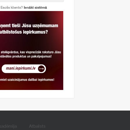
Esošs klients?
Ienākt sistēmā
kadēmija
Atbalsts