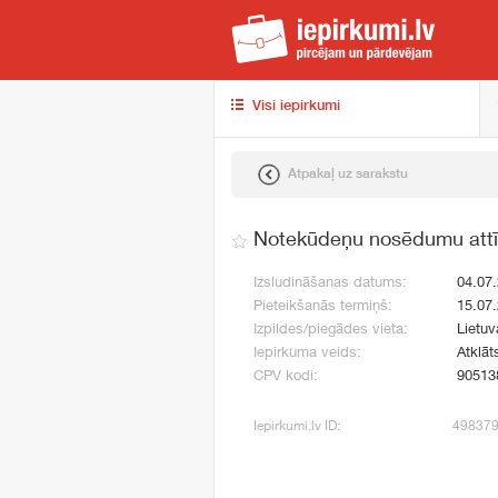
iep
Visi iepirkumi
Atpakaļ uz sarakstu
Notekūdeņu nosēdumu attī
Izsludināšanas datums:
04.07
Pieteikšanās termiņš:
15.07
Izpildes/piegādes vieta:
Lietuv
Iepirkuma veids:
Atklāt
CPV kodi:
90513
Iepirkumi.lv ID:
49837