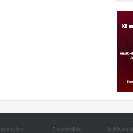
asūtītājiem
Piegādātājiem
Iepirkumu a