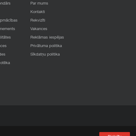
endārs
Par mums
Kontakti
apmācības
Rekvizīti
onements
Vakances
litātes
Reklāmas iespējas
nces
Privātuma politika
des
Sīkdatņu politika
iotēka