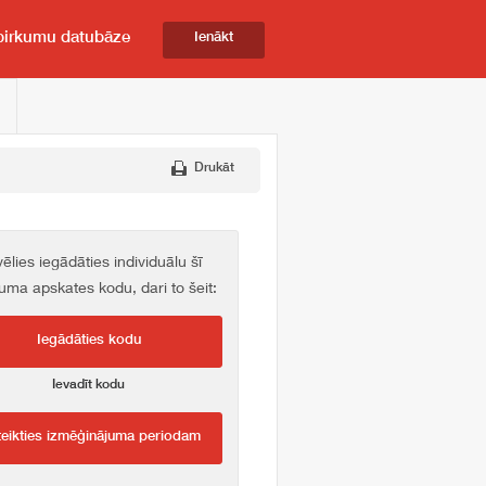
pirkumu datubāze
Ienākt
Drukāt
vēlies iegādāties individuālu šī
kuma apskates kodu, dari to šeit:
Iegādāties kodu
Ievadīt kodu
teikties izmēģinājuma periodam