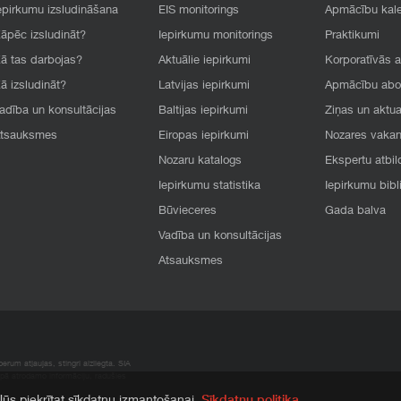
epirkumu izsludināšana
EIS monitorings
Apmācību kal
āpēc izsludināt?
Iepirkumu monitorings
Praktikumi
ā tas darbojas?
Aktuālie iepirkumi
Korporatīvās 
ā izsludināt?
Latvijas iepirkumi
Apmācību ab
adība un konsultācijas
Baltijas iepirkumi
Ziņas un aktua
tsauksmes
Eiropas iepirkumi
Nozares vaka
Nozaru katalogs
Ekspertu atbil
Iepirkumu statistika
Iepirkumu bibl
Būvieceres
Gada balva
Vadība un konsultācijas
Atsauksmes
rum atļaujas, stingri aizliegta. SIA
apā atrodamo informāciju, radušies