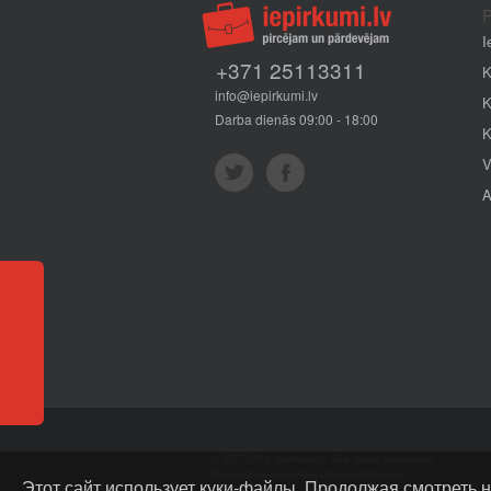
P
I
+371 25113311
K
info@iepirkumi.lv
K
Darba dienās 09:00 - 18:00
K
V
A
Отзывы
© 2007–2016 Iepirkumi.lv. Все права защищены.
Перепубликация информации запрещена
Этот сайт использует куки-файлы. Продолжая смотреть н