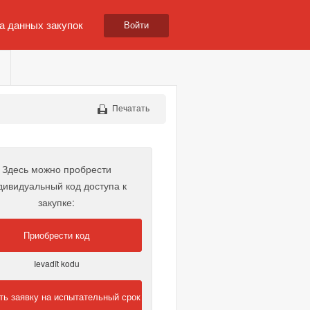
а данных закупок
Войти
Печатать
Здесь можно пробрести
дивидуальный код доступа к
закупке:
Приобрести код
Ievadīt kodu
ть заявку на испытательный срок