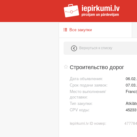
iep
Все закупки
Вернуться к списку
Строительство дорог
Дата объявления:
06.02
Срок подачи заявок:
07.03
Место выполнения/
Franci
доставки:
Тип закупки:
Atklāt
CPV коды:
45233
Iepirkumi.lv ID номер:
47778