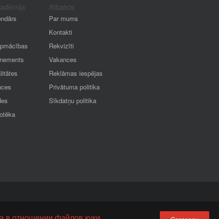
kadēmija
Atbalsts
endārs
Par mums
Kontakti
apmācības
Rekvizīti
nements
Vakances
litātes
Reklāmas iespējas
nces
Privātuma politika
des
Sīkdatņu politika
iotēka
а в отношении файлов куки.