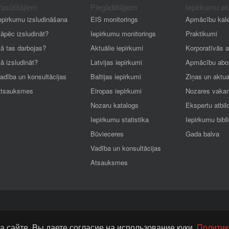
asūtītājiem
Piegādātājiem
Iepirkumu a
epirkumu izsludināšana
EIS monitorings
Apmācību kal
āpēc izsludināt?
Iepirkumu monitorings
Praktikumi
ā tas darbojas?
Aktuālie iepirkumi
Korporatīvās 
ā izsludināt?
Latvijas iepirkumi
Apmācību abo
adība un konsultācijas
Baltijas iepirkumi
Ziņas un aktua
tsauksmes
Eiropas iepirkumi
Nozares vaka
Nozaru katalogs
Ekspertu atbil
Iepirkumu statistika
Iepirkumu bibl
Būvieceres
Gada balva
Vadība un konsultācijas
Atsauksmes
а сайте, Bы даете согласие на использование куки.
Политик