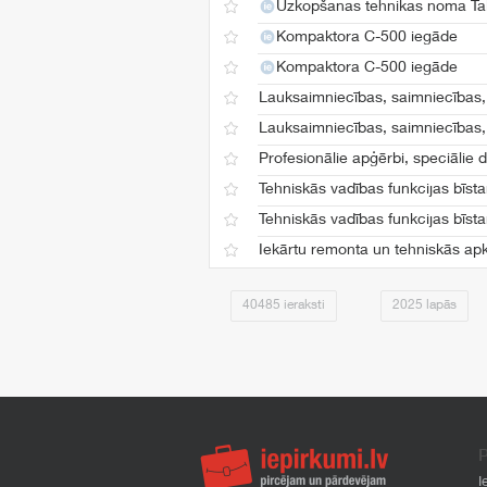
Uzkopšanas tehnikas noma Tal
Kompaktora C-500 iegāde
Kompaktora C-500 iegāde
Lauksaimniecības, saimniecības, 
Lauksaimniecības, saimniecības, 
Profesionālie apģērbi, speciālie
Tehniskās vadības funkcijas bīs
Tehniskās vadības funkcijas bīs
Iekārtu remonta un tehniskās ap
40485 ieraksti
2025 lapās
P
I