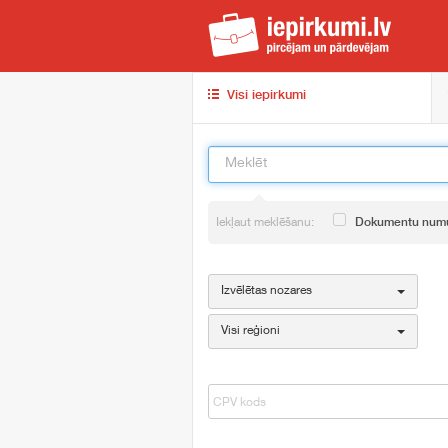
iep
Visi iepirkumi
Iekļaut meklēšanu:
Dokumentu num
Izvēlētas nozares
Visi reģioni