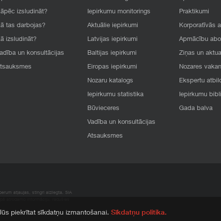
āpēc izsludināt?
Iepirkumu monitorings
Praktikumi
ā tas darbojas?
Aktuālie iepirkumi
Korporatīvās 
ā izsludināt?
Latvijas iepirkumi
Apmācību ab
adība un konsultācijas
Baltijas iepirkumi
Ziņas un aktua
tsauksmes
Eiropas iepirkumi
Nozares vaka
Nozaru katalogs
Ekspertu atbil
Iepirkumu statistika
Iepirkumu bibl
Būvieceres
Gada balva
Vadība un konsultācijas
Atsauksmes
rum atļaujas, stingri aizliegta. SIA
apā atrodamo informāciju, radušies
 Jūs piekrītat sīkdatņu izmantošanai.
Sīkdatņu politika.