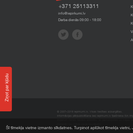
+371 25113311
K
info@iepirkumi.lv
K
Darba dienās 09:00 - 18:00
K
V
A
Ziņot par kļūdu
© 2007–2018 Iepirkumi.lv. Visas tiesības aizsargātas.
Informācijas pārpublicēšana bez iepirkumi.lv īpašnieka SIA Impe
Imperum nenes nekādu atbildību, ja, pamatojoties uz mājas l
materiāli vai citāda veida zaudējumi.
Šī tīmekļa vietne izmanto sīkdatnes. Turpinot aplūkot tīmekļa vietni,