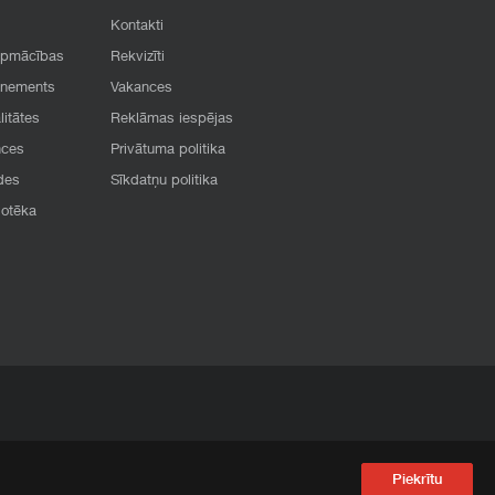
Kontakti
apmācības
Rekvizīti
onements
Vakances
litātes
Reklāmas iespējas
nces
Privātuma politika
des
Sīkdatņu politika
iotēka
Piekrītu