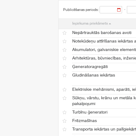
-
Publicēšanas periods:
Iepirkuma priekšmets
Nepārtrauktās barošanas avoti
Notekūdeņu attīrīšanas iekārtas 
Akumulatori, galvaniskie elementi
Arhitektūras, būvniecības, inžen
Ģeneratoragregāti
Gludināšanas iekārtas
Elektriskie mehānismi, aparāti, i
Sūkņu, vārstu, krānu un metāla k
pakalpojumi
Turbīnu ģeneratori
Frēzmašīnas
Transporta iekārtas un palīgiekār