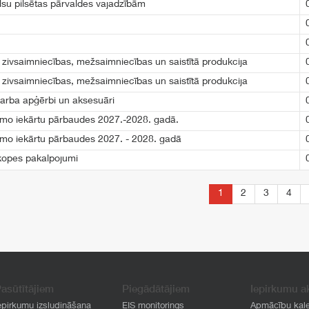
su pilsētas pārvaldes vajadzībām
zivsaimniecības, mežsaimniecības un saistītā produkcija
zivsaimniecības, mežsaimniecības un saistītā produkcija
 darba apģērbi un aksesuāri
tamo iekārtu pārbaudes 2027.-2028. gadā.
tamo iekārtu pārbaudes 2027. - 2028. gadā
kopes pakalpojumi
1
2
3
4
asūtītājiem
Piegādātājiem
Iepirkumu a
epirkumu izsludināšana
EIS monitorings
Apmācību kal