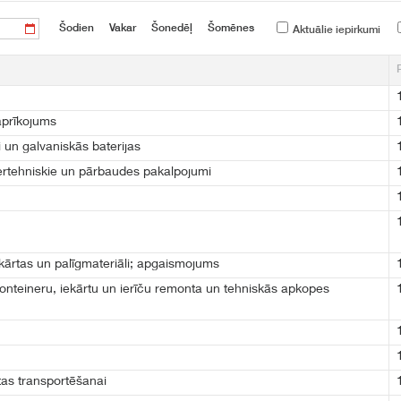
Šodien
Vakar
Šonedēļ
Šomēnes
Aktuālie iepirkumi
aprīkojums
 un galvaniskās baterijas
iertehniskie un pārbaudes pakalpojumi
ekārtas un palīgmateriāli; apgaismojums
onteineru, iekārtu un ierīču remonta un tehniskās apkopes
tas transportēšanai