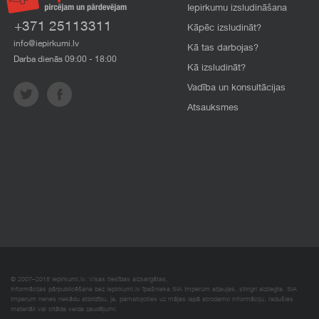
Iepirkumu izsludināšana
+371 25113311
Kāpēc izsludināt?
info@iepirkumi.lv
Kā tas darbojas?
Darba dienās 09:00 - 18:00
Kā izsludināt?
Vadība un konsultācijas
Atsauksmes
© 2007–2018 Iepirkumi.lv. Visas tiesības aizsargātas.
Informācijas pārpublicēšana bez iepirkumi.lv īpašnieka SIA Imperum atļaujas, stingri aizliegta. SIA
Imperum nenes nekādu atbildību, ja, pamatojoties uz mājas lapā atrodamo informāciju, radušies
materiāli vai citāda veida zaudējumi.