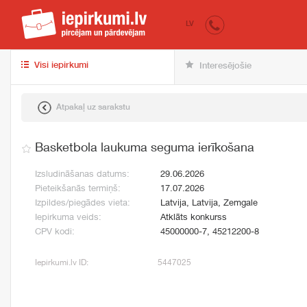
iepirkumi.lv
pir
LV
Visi iepirkumi
Interesējošie
Atpakaļ uz sarakstu
Basketbola laukuma seguma ierīkošana
Izsludināšanas datums:
29.06.2026
Pieteikšanās termiņš:
17.07.2026
Izpildes/piegādes vieta:
Latvija, Latvija, Zemgale
Iepirkuma veids:
Atklāts konkurss
CPV kodi:
45000000-7, 45212200-8
Iepirkumi.lv ID:
5447025