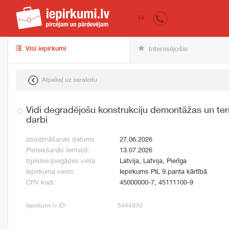
iepirkumi.lv
pir
LV
Visi iepirkumi
Interesējošie
Atpakaļ uz sarakstu
Vidi degradējošu konstrukciju demontāžas un ter
darbi
Izsludināšanas datums:
27.06.2026
Pieteikšanās termiņš:
13.07.2026
Izpildes/piegādes vieta:
Latvija, Latvija, Pierīga
Iepirkuma veids:
Iepirkums PIL 9.panta kārtībā
CPV kodi:
45000000-7, 45111100-9
Iepirkumi.lv ID:
5444930