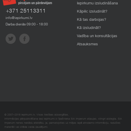
Iepirkumu izsludināšana
+371 25113311
Kāpēc izsludināt?
info@iepirkumi.lv
Kā tas darbojas?
Darba dienās 09:00 - 18:00
Kā izsludināt?
Vadība un konsultācijas
Atsauksmes
© 2007–2018 Iepirkumi.lv. Visas tiesības aizsargātas.
Informācijas pārpublicēšana bez iepirkumi.lv īpašnieka SIA Imperum atļaujas, stingri aizliegta. SIA
Imperum nenes nekādu atbildību, ja, pamatojoties uz mājas lapā atrodamo informāciju, radušies
materiāli vai citāda veida zaudējumi.