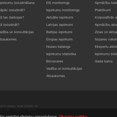
epirkumu izsludināšana
EIS monitorings
Apmācību kal
āpēc izsludināt?
Iepirkumu monitorings
Praktikumi
ā tas darbojas?
Aktuālie iepirkumi
Korporatīvās 
ā izsludināt?
Latvijas iepirkumi
Apmācību ab
adība un konsultācijas
Baltijas iepirkumi
Ziņas un aktua
tsauksmes
Eiropas iepirkumi
Nozares vaka
Nozaru katalogs
Ekspertu atbil
Iepirkumu statistika
Iepirkumu bibl
Būvieceres
Gada balva
Vadība un konsultācijas
Atsauksmes
rum atļaujas, stingri aizliegta. SIA
apā atrodamo informāciju, radušies