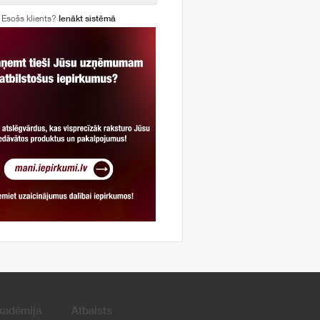
Esošs klients?
Ienākt sistēmā
kadēmija
Atbalsts