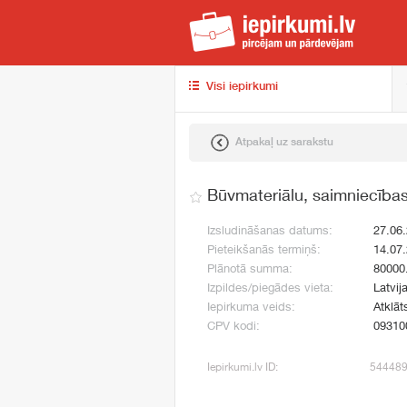
iep
Visi iepirkumi
Atpakaļ uz sarakstu
Būvmateriālu, saimniecības
Izsludināšanas datums:
27.06
Pieteikšanās termiņš:
14.07
Plānotā summa:
80000
Izpildes/piegādes vieta:
Latvij
Iepirkuma veids:
Atklāt
CPV kodi:
09310
Iepirkumi.lv ID:
54448