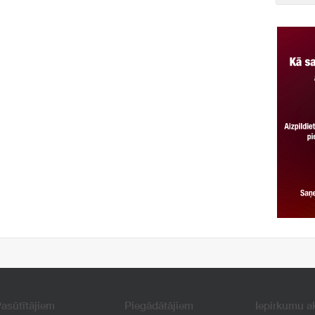
asūtītājiem
Piegādātājiem
Iepirkumu a