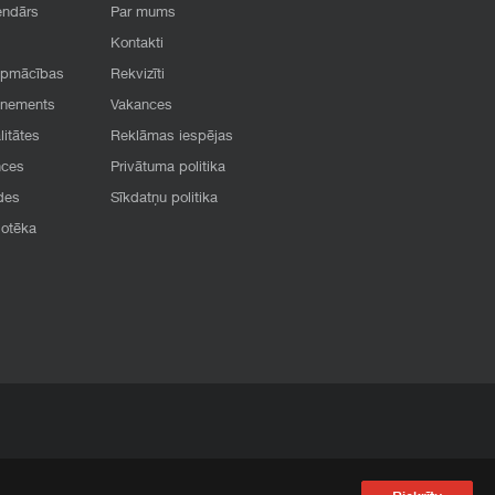
endārs
Par mums
Kontakti
apmācības
Rekvizīti
onements
Vakances
litātes
Reklāmas iespējas
nces
Privātuma politika
des
Sīkdatņu politika
iotēka