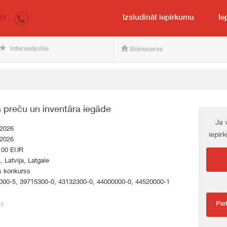
irkumi.lv
pircējam un pārdevējam
Izsludināt iepirkumu
Ie
LV
Interesējošie
Būvieceres
 preču un inventāra iegāde
Ja 
.2026
iepir
.2026
.00 EUR
a, Latvija, Latgale
s konkurss
000-5, 39715300-0, 43132300-0, 44000000-0, 44520000-1
Pie
95