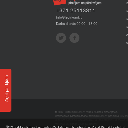
I
+371 25113311
K
info@iepirkumi.lv
K
Darba dienās 09:00 - 18:00
K
V
A
Ziņot par kļūdu
© 2007–2018 Iepirkumi.lv. Visas tiesības aizsargātas.
Informācijas pārpublicēšana bez iepirkumi.lv īpašnieka SIA Impe
Imperum nenes nekādu atbildību, ja, pamatojoties uz mājas l
materiāli vai citāda veida zaudējumi.