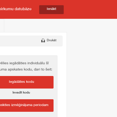
pirkumu datubāze
Ienākt
Drukāt
vēlies iegādāties individuālu šī
kuma apskates kodu, dari to šeit:
Iegādāties kodu
Ievadīt kodu
teikties izmēģinājuma periodam