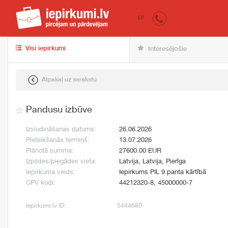
iepirkumi.lv
pir
LV
Visi iepirkumi
Interesējošie
Atpakaļ uz sarakstu
Pandusu izbūve
Izsludināšanas datums:
26.06.2026
Pieteikšanās termiņš:
13.07.2026
Plānotā summa:
27600.00 EUR
Izpildes/piegādes vieta:
Latvija, Latvija, Pierīga
Iepirkuma veids:
Iepirkums PIL 9.panta kārtībā
CPV kodi:
44212320-8, 45000000-7
Iepirkumi.lv ID:
5444680