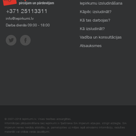
Iepirkumu izsludināšana
+371 25113311
Kāpēc izsludināt?
info@iepirkumi.lv
Kā tas darbojas?
Darba dienās 09:00 - 18:00
Kā izsludināt?
Vadība un konsultācijas
Atsauksmes
© 2007–2018 Iepirkumi.lv. Visas tiesības aizsargātas.
Informācijas pārpublicēšana bez iepirkumi.lv īpašnieka SIA Imperum atļaujas, stingri aizliegta. SIA
Imperum nenes nekādu atbildību, ja, pamatojoties uz mājas lapā atrodamo informāciju, radušies
materiāli vai citāda veida zaudējumi.