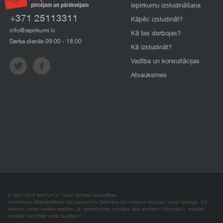
Iepirkumu izsludināšana
+371 25113311
Kāpēc izsludināt?
info@iepirkumi.lv
Kā tas darbojas?
Darba dienās 09:00 - 18:00
Kā izsludināt?
Vadība un konsultācijas
Atsauksmes
© 2007–2018 Iepirkumi.lv. Visas tiesības aizsargātas.
Informācijas pārpublicēšana bez iepirkumi.lv īpašnieka SIA Imperum atļaujas, stingri aizliegta. SIA
Imperum nenes nekādu atbildību, ja, pamatojoties uz mājas lapā atrodamo informāciju, radušies
materiāli vai citāda veida zaudējumi.