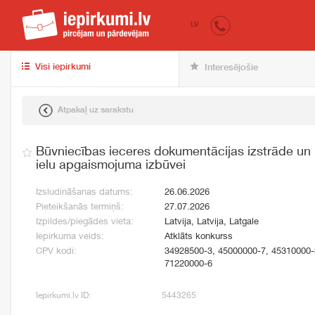
iepirkumi.lv
pir
LV
Visi iepirkumi
Interesējošie
Atpakaļ uz sarakstu
Būvniecības ieceres dokumentācijas izstrāde un
ielu apgaismojuma izbūvei
Izsludināšanas datums:
26.06.2026
Pieteikšanās termiņš:
27.07.2026
Izpildes/piegādes vieta:
Latvija, Latvija, Latgale
Iepirkuma veids:
Atklāts konkurss
CPV kodi:
34928500-3, 45000000-7, 45310000-
71220000-6
Iepirkumi.lv ID:
5443265