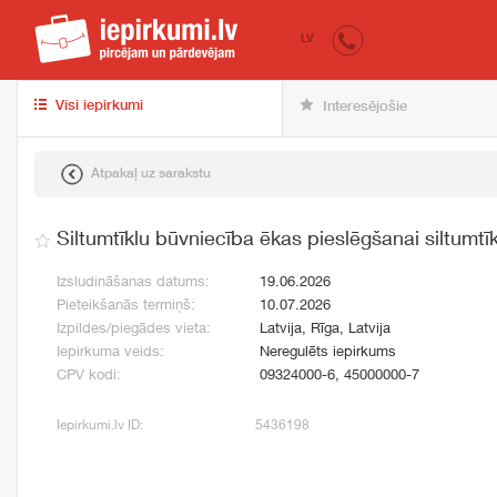
iepirkumi.lv
pir
LV
Visi iepirkumi
Interesējošie
Atpakaļ uz sarakstu
Siltumtīklu būvniecība ēkas pieslēgšanai siltumtī
Izsludināšanas datums:
19.06.2026
Pieteikšanās termiņš:
10.07.2026
Izpildes/piegādes vieta:
Latvija, Rīga, Latvija
Iepirkuma veids:
Neregulēts iepirkums
CPV kodi:
09324000-6, 45000000-7
Iepirkumi.lv ID:
5436198