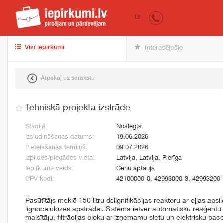
iepirkumi.lv
pir
LV
Visi iepirkumi
Interesējošie
Atpakaļ uz sarakstu
Tehniskā projekta izstrāde
Stadija:
Noslēgts
Izsludināšanas datums:
19.06.2026
Pieteikšanās termiņš:
09.07.2026
Izpildes/piegādes vieta:
Latvija, Latvija, Pierīga
Iepirkuma veids:
Cenu aptauja
CPV kodi:
42100000-0, 42993000-3, 42993200-
Pasūtītājs meklē 150 litru delignifikācijas reaktoru ar eļļas ap
lignocelulozes apstrādei. Sistēma ietver automātisku reaģen
maisītāju, filtrācijas bloku ar izņemamu sietu un elektrisku p