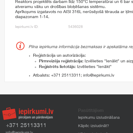
Reaktors projektēts darbam līdz 150°C temperatūrai un 6 bar s
atveramu vāku un drošības bloķēšanas sistēmu.
Aprīkojums izgatavots no AISI 316L nerūsējošā tērauda ar ķīmi
diapazonam 1-14.
Iepirkumi.lv ID:
5436028
Pilna iepirkuma informācija bezmaksas ir apskatāma reģi
Reģistrācija un autorizācija:
Pirmreizēja reģistrācija:
Izvēlieties "Ienākt" un aizp
Reģistrēts lietotājs:
Izvēlieties "Ienākt"
Atbalsts:
+371 25113311
;
info@iepirkumi.lv
Pasūtītājiem
Iepirkumu izsludināšana
+371 25113311
Kāpēc izsludināt?
info@iepirkumi.lv