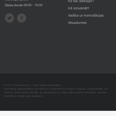
Kā tas darbojas?
Darba dienās 09:00 - 18:00
Kā izsludināt?
Vadība un konsultācijas
Atsauksmes
© 2007–2018 Iepirkumi.lv. Visas tiesības aizsargātas.
Informācijas pārpublicēšana bez iepirkumi.lv īpašnieka SIA Imperum atļaujas, stingri aizliegta. SIA
Imperum nenes nekādu atbildību, ja, pamatojoties uz mājas lapā atrodamo informāciju, radušies
materiāli vai citāda veida zaudējumi.