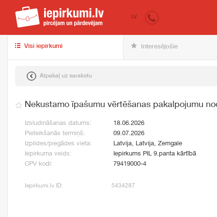
iepirkumi.lv
pir
LV
Visi iepirkumi
Interesējošie
Atpakaļ uz sarakstu
Nekustamo īpašumu vērtēšanas pakalpojumu no
Izsludināšanas datums:
18.06.2026
Pieteikšanās termiņš:
09.07.2026
Izpildes/piegādes vieta:
Latvija, Latvija, Zemgale
Iepirkuma veids:
Iepirkums PIL 9.panta kārtībā
CPV kodi:
79419000-4
Iepirkumi.lv ID:
5434287