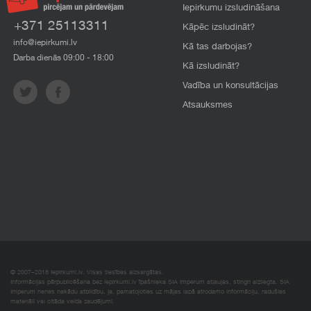
Iepirkumu izsludināšana
+371 25113311
Kāpēc izsludināt?
info@iepirkumi.lv
Kā tas darbojas?
Darba dienās 09:00 - 18:00
Kā izsludināt?
Vadība un konsultācijas
Atsauksmes
© 2007–2018 Iepirkumi.lv. Visas tiesības aizsargātas.
Informācijas pārpublicēšana bez iepirkumi.lv īpašnieka SIA Imperum atļaujas, stingri aizliegta. SIA
Imperum nenes nekādu atbildību, ja, pamatojoties uz mājas lapā atrodamo informāciju, radušies
materiāli vai citāda veida zaudējumi.