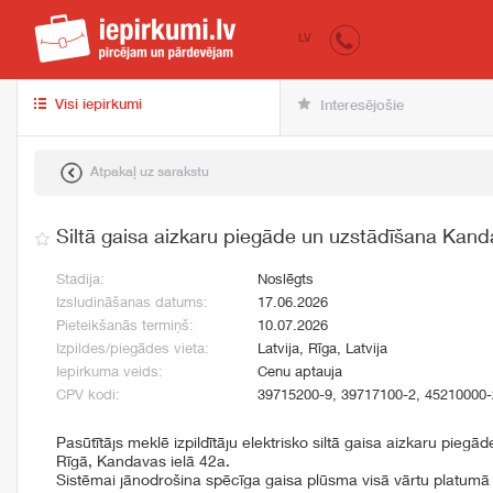
iepirkumi.lv
pir
LV
Visi iepirkumi
Interesējošie
Atpakaļ uz sarakstu
Siltā gaisa aizkaru piegāde un uzstādīšana Kand
Stadija:
Noslēgts
Izsludināšanas datums:
17.06.2026
Pieteikšanās termiņš:
10.07.2026
Izpildes/piegādes vieta:
Latvija, Rīga, Latvija
Iepirkuma veids:
Cenu aptauja
CPV kodi:
39715200-9, 39717100-2, 45210000-
Pasūtītājs meklē izpildītāju elektrisko siltā gaisa aizkaru piegād
Rīgā, Kandavas ielā 42a.
Sistēmai jānodrošina spēcīga gaisa plūsma visā vārtu platumā 