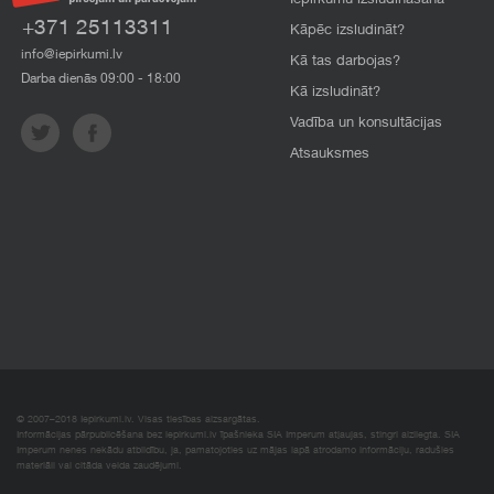
Iepirkumu izsludināšana
+371 25113311
Kāpēc izsludināt?
info@iepirkumi.lv
Kā tas darbojas?
Darba dienās 09:00 - 18:00
Kā izsludināt?
Vadība un konsultācijas
Atsauksmes
© 2007–2018 Iepirkumi.lv. Visas tiesības aizsargātas.
Informācijas pārpublicēšana bez iepirkumi.lv īpašnieka SIA Imperum atļaujas, stingri aizliegta. SIA
Imperum nenes nekādu atbildību, ja, pamatojoties uz mājas lapā atrodamo informāciju, radušies
materiāli vai citāda veida zaudējumi.