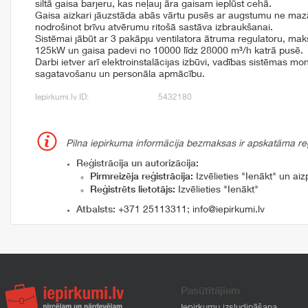
siltā gaisa barjeru, kas neļauj āra gaisam ieplūst cehā.
Gaisa aizkari jāuzstāda abās vārtu pusēs ar augstumu ne mazā
nodrošinot brīvu atvērumu ritošā sastāva izbraukšanai.
Sistēmai jābūt ar 3 pakāpju ventilatora ātruma regulatoru, mak
125kW un gaisa padevi no 10000 līdz 28000 m³/h katrā pusē.
Darbi ietver arī elektroinstalācijas izbūvi, vadības sistēmas m
sagatavošanu un personāla apmācību.
Iepirkumi.lv ID:
5432180
Pilna iepirkuma informācija bezmaksas ir apskatāma reģi
Reģistrācija un autorizācija:
Pirmreizēja reģistrācija:
Izvēlieties "Ienākt" un aizp
Reģistrēts lietotājs:
Izvēlieties "Ienākt"
Atbalsts:
+371 25113311
;
info@iepirkumi.lv
Pasūtītājiem