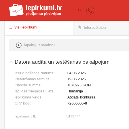
iepirkumi.lv
pir
LV
Visi iepirkumi
Interesējošie
Atpakaļ uz sarakstu
Datora audita un testēšanas pakalpojumi
Izsludināšanas datums:
04.06.2026
Pieteikšanās termiņš:
19.06.2026
Plānotā summa:
1373975 RON
Izpildes/piegādes vieta:
Rumānija
Iepirkuma veids:
Atklāts konkurss
CPV kodi:
72800000-8
Iepirkumi.lv ID:
5413777