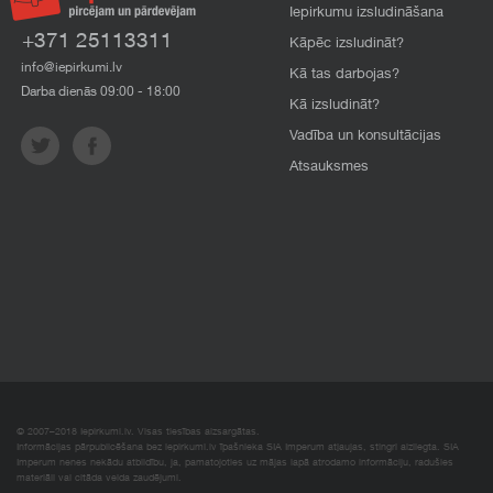
Iepirkumu izsludināšana
+371 25113311
Kāpēc izsludināt?
info@iepirkumi.lv
Kā tas darbojas?
Darba dienās 09:00 - 18:00
Kā izsludināt?
Vadība un konsultācijas
Atsauksmes
© 2007–2018 Iepirkumi.lv. Visas tiesības aizsargātas.
Informācijas pārpublicēšana bez iepirkumi.lv īpašnieka SIA Imperum atļaujas, stingri aizliegta. SIA
Imperum nenes nekādu atbildību, ja, pamatojoties uz mājas lapā atrodamo informāciju, radušies
materiāli vai citāda veida zaudējumi.