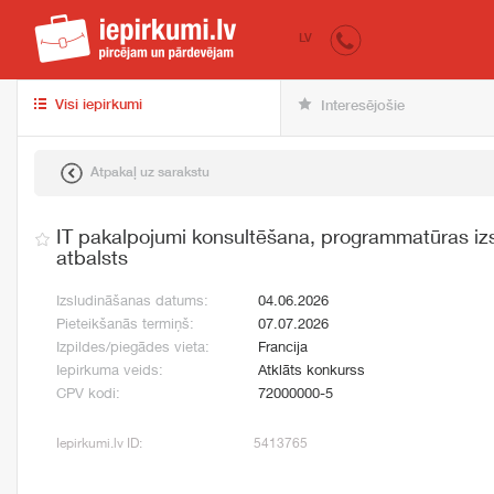
iepirkumi.lv
pir
LV
Visi iepirkumi
Interesējošie
Atpakaļ uz sarakstu
IT pakalpojumi konsultēšana, programmatūras izs
atbalsts
Izsludināšanas datums:
04.06.2026
Pieteikšanās termiņš:
07.07.2026
Izpildes/piegādes vieta:
Francija
Iepirkuma veids:
Atklāts konkurss
CPV kodi:
72000000-5
Iepirkumi.lv ID:
5413765