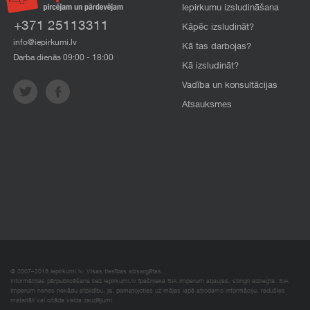
Iepirkumu izsludināšana
+371 25113311
Kāpēc izsludināt?
info@iepirkumi.lv
Kā tas darbojas?
Darba dienās 09:00 - 18:00
Kā izsludināt?
Vadība un konsultācijas
Atsauksmes
© 2007–2018 Iepirkumi.lv. Visas tiesības aizsargātas.
Informācijas pārpublicēšana bez iepirkumi.lv īpašnieka SIA Imperum atļaujas, stingri aizliegta. SIA
Imperum nenes nekādu atbildību, ja, pamatojoties uz mājas lapā atrodamo informāciju, radušies
materiāli vai citāda veida zaudējumi.