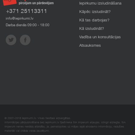
Iepirkumu izsludināšana
+371 25113311
Kāpēc izsludināt?
info@iepirkumi.lv
Kā tas darbojas?
Darba dienās 09:00 - 18:00
Kā izsludināt?
Vadība un konsultācijas
Atsauksmes
© 2007–2018 Iepirkumi.lv. Visas tiesības aizsargātas.
Informācijas pārpublicēšana bez iepirkumi.lv īpašnieka SIA Imperum atļaujas, stingri aizliegta. SIA
Imperum nenes nekādu atbildību, ja, pamatojoties uz mājas lapā atrodamo informāciju, radušies
materiāli vai citāda veida zaudējumi.