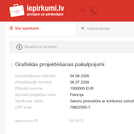
iepirkumi.lv
pir
LV
Visi iepirkumi
Interesējošie
Atpakaļ uz sarakstu
Grafiskās projektēšanas pakalpojumi
Izsludināšanas datums:
04.06.2026
Pieteikšanās termiņš:
06.07.2026
Plānotā summa:
1000000 EUR
Izpildes/piegādes vieta:
Francija
Iepirkuma veids:
Sarunu procedūra ar konkursa izslu
CPV kodi:
79822500-7
Iepirkumi.lv ID:
5413675