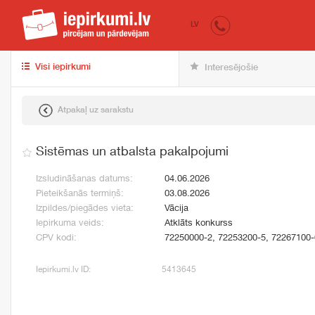
iepirkumi.lv
pir
LV
Visi iepirkumi
Interesējošie
Atpakaļ uz sarakstu
Sistēmas un atbalsta pakalpojumi
Izsludināšanas datums:
04.06.2026
Pieteikšanās termiņš:
03.08.2026
Izpildes/piegādes vieta:
Vācija
Iepirkuma veids:
Atklāts konkurss
CPV kodi:
72250000-2, 72253200-5, 72267100-
Iepirkumi.lv ID:
5413645