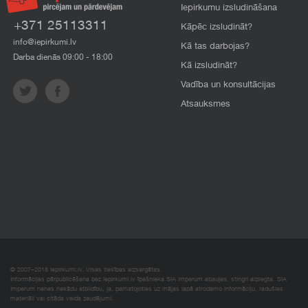
Iepirkumu izsludināšana
+371 25113311
Kāpēc izsludināt?
info@iepirkumi.lv
Kā tas darbojas?
Darba dienās 09:00 - 18:00
Kā izsludināt?
Vadība un konsultācijas
Atsauksmes
© 2007–2018 Iepirkumi.lv. Visas tiesības aizsargātas.
Informācijas pārpublicēšana bez iepirkumi.lv īpašnieka SIA Imperum atļaujas, stingri aizliegta. SIA
Imperum nenes nekādu atbildību, ja, pamatojoties uz mājas lapā atrodamo informāciju, radušies
materiāli vai citāda veida zaudējumi.