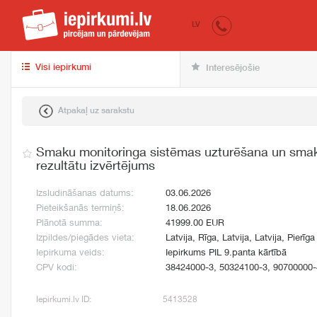
iepirkumi.lv
pir
LV
Visi iepirkumi
Interesējošie
Atpakaļ uz sarakstu
Smaku monitoringa sistēmas uzturēšana un sma
rezultātu izvērtējums
Izsludināšanas datums:
03.06.2026
Pieteikšanās termiņš:
18.06.2026
Plānotā summa:
41999.00 EUR
Izpildes/piegādes vieta:
Latvija, Rīga, Latvija, Latvija, Pierīga
Iepirkuma veids:
Iepirkums PIL 9.panta kārtībā
CPV kodi:
38424000-3, 50324100-3, 90700000-
Iepirkumi.lv ID:
5413528