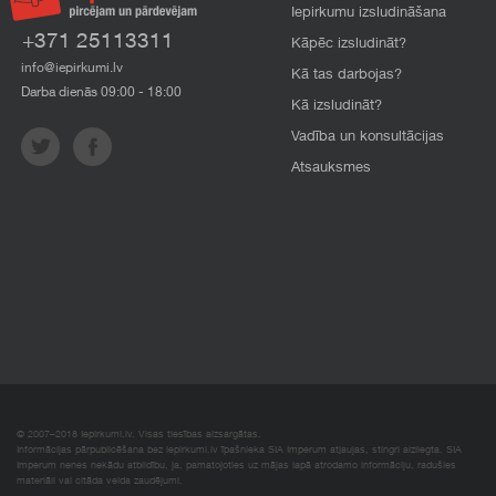
Iepirkumu izsludināšana
+371 25113311
Kāpēc izsludināt?
info@iepirkumi.lv
Kā tas darbojas?
Darba dienās 09:00 - 18:00
Kā izsludināt?
Vadība un konsultācijas
Atsauksmes
© 2007–2018 Iepirkumi.lv. Visas tiesības aizsargātas.
Informācijas pārpublicēšana bez iepirkumi.lv īpašnieka SIA Imperum atļaujas, stingri aizliegta. SIA
Imperum nenes nekādu atbildību, ja, pamatojoties uz mājas lapā atrodamo informāciju, radušies
materiāli vai citāda veida zaudējumi.