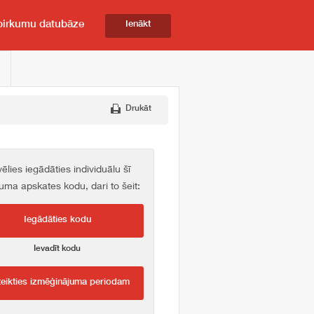
pirkumu datubāze
Ienākt
Drukāt
vēlies iegādāties individuālu šī
kuma apskates kodu, dari to šeit:
Iegādāties kodu
Ievadīt kodu
teikties izmēģinājuma periodam