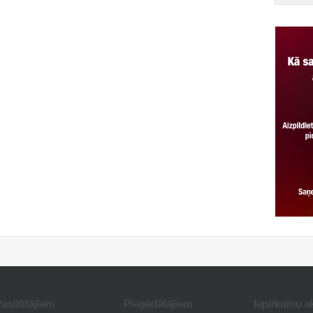
asūtītājiem
Piegādātājiem
Iepirkumu a