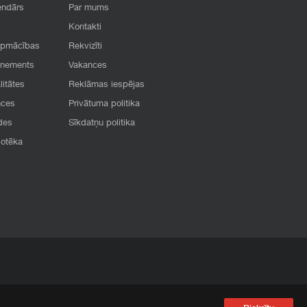
endārs
Par mums
Kontakti
apmācības
Rekvizīti
onements
Vakances
litātes
Reklāmas iespējas
nces
Privātuma politika
des
Sīkdatņu politika
iotēka