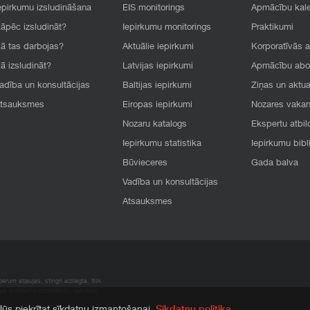
epirkumu izsludināšana
EIS monitorings
Apmācību kal
āpēc izsludināt?
Iepirkumu monitorings
Praktikumi
ā tas darbojas?
Aktuālie iepirkumi
Korporatīvās 
ā izsludināt?
Latvijas iepirkumi
Apmācību ab
adība un konsultācijas
Baltijas iepirkumi
Ziņas un aktua
tsauksmes
Eiropas iepirkumi
Nozares vaka
Nozaru katalogs
Ekspertu atbil
Iepirkumu statistika
Iepirkumu bibl
Būvieceres
Gada balva
Vadība un konsultācijas
Atsauksmes
rum atļaujas, stingri aizliegta. SIA
apā atrodamo informāciju, radušies