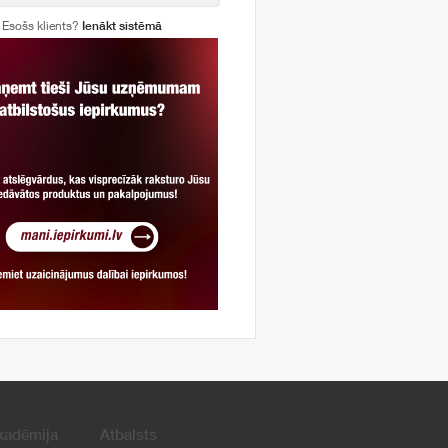
Esošs klients?
Ienākt sistēmā
kadēmija
Atbalsts