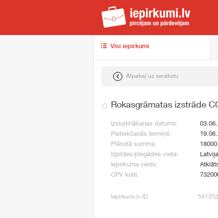
iep
Visi iepirkumi
Atpakaļ uz sarakstu
Rokasgrāmatas izstrāde CO
Izsludināšanas datums:
03.06
Pieteikšanās termiņš:
19.06
Plānotā summa:
18000
Izpildes/piegādes vieta:
Latvij
Iepirkuma veids:
Atklāt
CPV kodi:
73200
Iepirkumi.lv ID:
54135