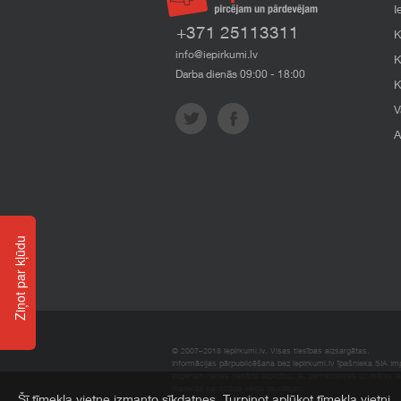
I
+371 25113311
K
info@iepirkumi.lv
K
Darba dienās 09:00 - 18:00
K
V
A
Ziņot par kļūdu
© 2007–2018 Iepirkumi.lv. Visas tiesības aizsargātas.
Informācijas pārpublicēšana bez iepirkumi.lv īpašnieka SIA Impe
Imperum nenes nekādu atbildību, ja, pamatojoties uz mājas l
materiāli vai citāda veida zaudējumi.