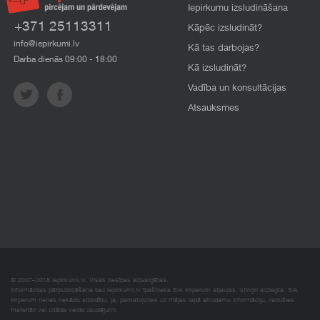
Iepirkumu izsludināšana
+371 25113311
Kāpēc izsludināt?
info@iepirkumi.lv
Kā tas darbojas?
Darba dienās 09:00 - 18:00
Kā izsludināt?
Vadība un konsultācijas
Atsauksmes
© 2007–2018 Iepirkumi.lv. Visas tiesības aizsargātas.
Informācijas pārpublicēšana bez iepirkumi.lv īpašnieka SIA Imperum atļaujas, stingri aizliegta. SIA
Imperum nenes nekādu atbildību, ja, pamatojoties uz mājas lapā atrodamo informāciju, radušies
materiāli vai citāda veida zaudējumi.