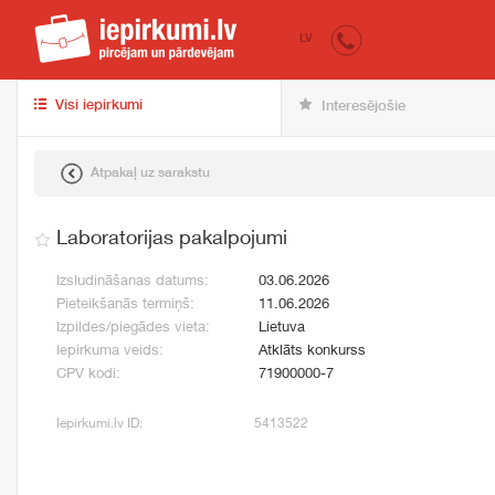
iepirkumi.lv
pir
LV
Visi iepirkumi
Interesējošie
Atpakaļ uz sarakstu
Laboratorijas pakalpojumi
Izsludināšanas datums:
03.06.2026
Pieteikšanās termiņš:
11.06.2026
Izpildes/piegādes vieta:
Lietuva
Iepirkuma veids:
Atklāts konkurss
CPV kodi:
71900000-7
Iepirkumi.lv ID:
5413522