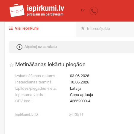
iepirkumi.lv
pir
LV
Visi iepirkumi
Interesējošie
Atpakaļ uz sarakstu
Metināšanas iekārtu piegāde
Izsludināšanas datums:
03.06.2026
Pieteikšanās termiņš:
10.06.2026
Izpildes/piegādes vieta:
Latvija
Iepirkuma veids:
Cenu aptauja
CPV kodi:
42662000-4
Iepirkumi.lv ID:
5413511