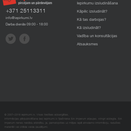
Iepirkumu izsludināšana
+371 25113311
Kāpēc izsludināt?
info@iepirkumi.lv
Kā tas darbojas?
Darba dienās 09:00 - 18:00
Kā izsludināt?
Vadība un konsultācijas
Atsauksmes
© 2007–2018 Iepirkumi.lv. Visas tiesības aizsargātas.
Informācijas pārpublicēšana bez iepirkumi.lv īpašnieka SIA Imperum atļaujas, stingri aizliegta. SIA
Imperum nenes nekādu atbildību, ja, pamatojoties uz mājas lapā atrodamo informāciju, radušies
materiāli vai citāda veida zaudējumi.