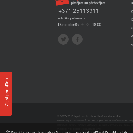
I
+371 25113311
K
info@iepirkumi.lv
K
Darba dienās 09:00 - 18:00
K
V
A
Ziņot par kļūdu
© 2007–2018 Iepirkumi.lv. Visas tiesības aizsargātas.
Informācijas pārpublicēšana bez iepirkumi.lv īpašnieka SIA Impe
Imperum nenes nekādu atbildību, ja, pamatojoties uz mājas l
materiāli vai citāda veida zaudējumi.