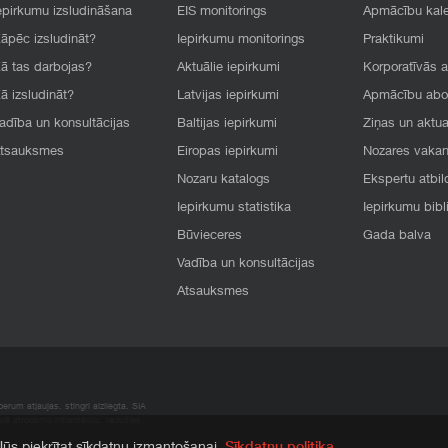
epirkumu izsludināšana
EIS monitorings
Apmācību kal
āpēc izsludināt?
Iepirkumu monitorings
Praktikumi
ā tas darbojas?
Aktuālie iepirkumi
Korporatīvās 
ā izsludināt?
Latvijas iepirkumi
Apmācību ab
adība un konsultācijas
Baltijas iepirkumi
Ziņas un aktua
tsauksmes
Eiropas iepirkumi
Nozares vaka
Nozaru katalogs
Ekspertu atbil
Iepirkumu statistika
Iepirkumu bibl
Būvieceres
Gada balva
Vadība un konsultācijas
Atsauksmes
rum atļaujas, stingri aizliegta. SIA
apā atrodamo informāciju, radušies