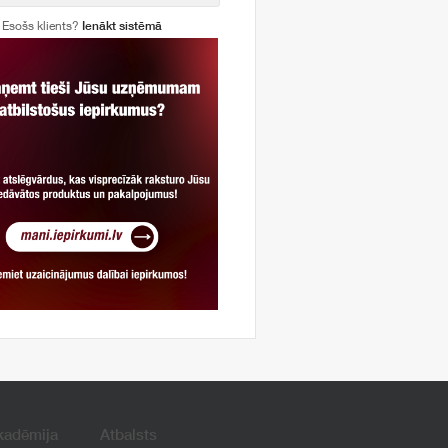
Esošs klients?
Ienākt sistēmā
kadēmija
Atbalsts