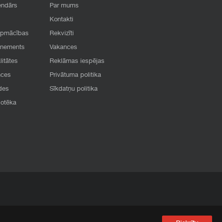
endārs
Par mums
Kontakti
apmācības
Rekvizīti
onements
Vakances
litātes
Reklāmas iespējas
nces
Privātuma politika
des
Sīkdatņu politika
iotēka