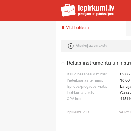
iep
Visi iepirkumi
Atpakaļ uz sarakstu
Rokas instrumentu un inst
Izsludināšanas datums:
03.06
Pieteikšanās termiņš:
10.06
Izpildes/piegādes vieta:
Latvij
Iepirkuma veids:
Cenu 
CPV kodi:
44511
Iepirkumi.lv ID:
54135