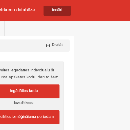
pirkumu datubāze
Ienākt
Drukāt
vēlies iegādāties individuālu šī
kuma apskates kodu, dari to šeit:
Iegādāties kodu
Ievadīt kodu
teikties izmēģinājuma periodam