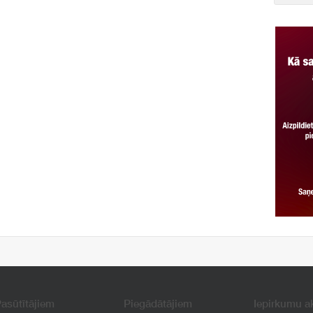
asūtītājiem
Piegādātājiem
Iepirkumu a