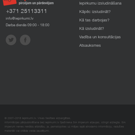
Iepirkumu izsludināšana
+371 25113311
Kāpēc izsludināt?
info@iepirkumi.lv
Kā tas darbojas?
Darba dienās 09:00 - 18:00
Kā izsludināt?
Vadība un konsultācijas
Atsauksmes
© 2007–2018 Iepirkumi.lv. Visas tiesības aizsargātas.
Informācijas pārpublicēšana bez iepirkumi.lv īpašnieka SIA Imperum atļaujas, stingri aizliegta. SIA
Imperum nenes nekādu atbildību, ja, pamatojoties uz mājas lapā atrodamo informāciju, radušies
materiāli vai citāda veida zaudējumi.