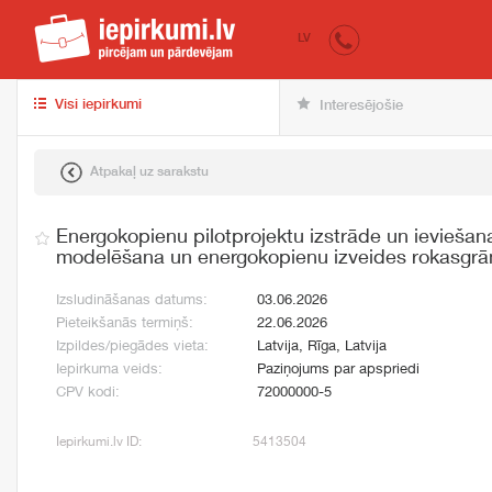
iepirkumi.lv
pir
LV
Visi iepirkumi
Interesējošie
Atpakaļ uz sarakstu
Energokopienu pilotprojektu izstrāde un ievieša
modelēšana un energokopienu izveides rokasgrā
Izsludināšanas datums:
03.06.2026
Pieteikšanās termiņš:
22.06.2026
Izpildes/piegādes vieta:
Latvija, Rīga, Latvija
Iepirkuma veids:
Paziņojums par apspriedi
CPV kodi:
72000000-5
Iepirkumi.lv ID:
5413504