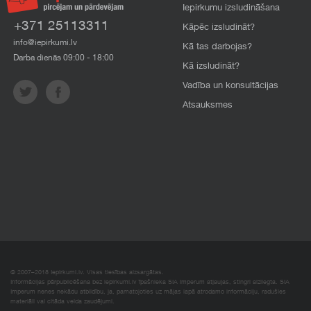
Iepirkumu izsludināšana
+371 25113311
Kāpēc izsludināt?
info@iepirkumi.lv
Kā tas darbojas?
Darba dienās 09:00 - 18:00
Kā izsludināt?
Vadība un konsultācijas
Atsauksmes
© 2007–2018 Iepirkumi.lv. Visas tiesības aizsargātas.
Informācijas pārpublicēšana bez iepirkumi.lv īpašnieka SIA Imperum atļaujas, stingri aizliegta. SIA
Imperum nenes nekādu atbildību, ja, pamatojoties uz mājas lapā atrodamo informāciju, radušies
materiāli vai citāda veida zaudējumi.