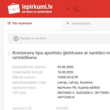
iepirkumi.lv
pir
LV
Visi iepirkumi
Interesējošie
Atpakaļ uz sarakstu
Konteinera tipa sportistu ģērbtuves ar sanitāro 
uzstādīšana
Izsludināšanas datums:
03.06.2026
Pieteikšanās termiņš:
18.06.2026
Plānotā summa:
10000.00 EUR
Izpildes/piegādes vieta:
Latvija, Latvija, Kurzeme
Iepirkuma veids:
Iepirkums PIL 9.panta kārtībā
CPV kodi:
09310000-5, 34223400-0, 39173000-
44212320-8
Iepirkumi.lv ID:
5413497