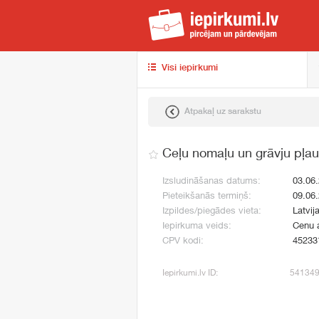
iep
Visi iepirkumi
Atpakaļ uz sarakstu
Ceļu nomaļu un grāvju pļa
Izsludināšanas datums:
03.06
Pieteikšanās termiņš:
09.06
Izpildes/piegādes vieta:
Latvij
Iepirkuma veids:
Cenu 
CPV kodi:
45233
Iepirkumi.lv ID:
54134