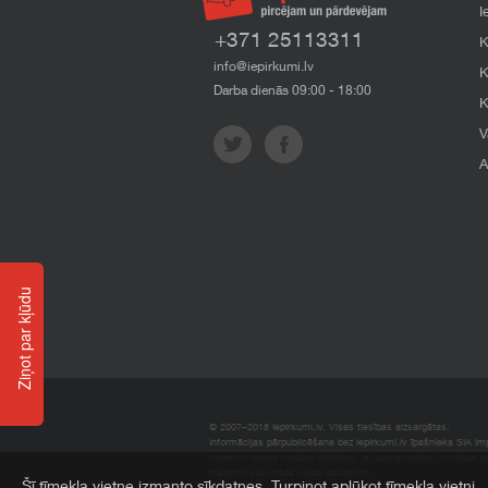
I
+371 25113311
K
info@iepirkumi.lv
K
Darba dienās 09:00 - 18:00
K
V
A
Ziņot par kļūdu
© 2007–2018 Iepirkumi.lv. Visas tiesības aizsargātas.
Informācijas pārpublicēšana bez iepirkumi.lv īpašnieka SIA Impe
Imperum nenes nekādu atbildību, ja, pamatojoties uz mājas l
materiāli vai citāda veida zaudējumi.