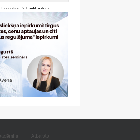
Esošs klients?
Ienākt sistēmā
kadēmija
Atbalsts