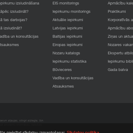
epirkumu izsludināšana
EIS monitorings
Apmācību kal
āpēc izsludināt?
Iepirkumu monitorings
Praktikumi
ā tas darbojas?
Aktuālie iepirkumi
Korporatīvās 
ā izsludināt?
Latvijas iepirkumi
Apmācību ab
adība un konsultācijas
Baltijas iepirkumi
Ziņas un aktua
tsauksmes
Eiropas iepirkumi
Nozares vaka
Nozaru katalogs
Ekspertu atbil
Iepirkumu statistika
Iepirkumu bibl
Būvieceres
Gada balva
Vadība un konsultācijas
Atsauksmes
rum atļaujas, stingri aizliegta. SIA
apā atrodamo informāciju, radušies