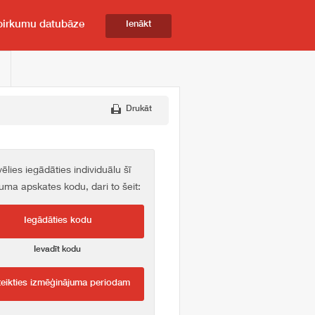
pirkumu datubāze
Ienākt
Drukāt
vēlies iegādāties individuālu šī
kuma apskates kodu, dari to šeit:
Iegādāties kodu
Ievadīt kodu
teikties izmēģinājuma periodam