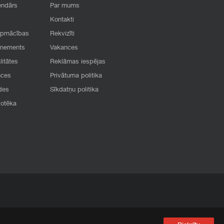
endārs
Par mums
Kontakti
apmācības
Rekvizīti
onements
Vakances
litātes
Reklāmas iespējas
nces
Privātuma politika
des
Sīkdatņu politika
iotēka