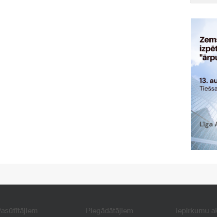
asūtītājiem
Piegādātājiem
Iepirkumu a