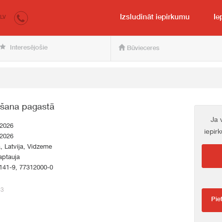
irkumi.lv
pircējam un pārdevējam
Izsludināt iepirkumu
Ie
LV
Interesējošie
Būvieceres
ušana pagastā
Ja 
.2026
iepir
.2026
a, Latvija, Vidzeme
aptauja
141-9, 77312000-0
93
Pie