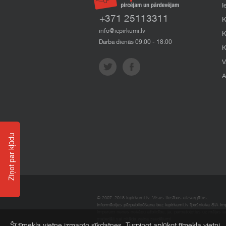
I
+371 25113311
K
info@iepirkumi.lv
K
Darba dienās 09:00 - 18:00
K
V
A
Ziņot par kļūdu
© 2007–2018 Iepirkumi.lv. Visas tiesības aizsargātas.
Informācijas pārpublicēšana bez iepirkumi.lv īpašnieka SIA Impe
Imperum nenes nekādu atbildību, ja, pamatojoties uz mājas l
materiāli vai citāda veida zaudējumi.