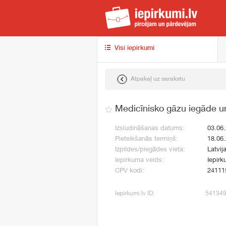
iep
Visi iepirkumi
Atpakaļ uz sarakstu
Medicīnisko gāzu iegāde u
Izsludināšanas datums:
03.06
Pieteikšanās termiņš:
18.06
Izpildes/piegādes vieta:
Latvij
Iepirkuma veids:
Iepirk
CPV kodi:
24111
Iepirkumi.lv ID:
54134