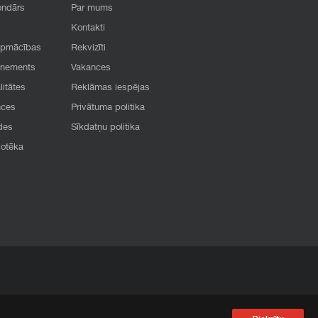
endārs
Par mums
Kontakti
apmācības
Rekvizīti
onements
Vakances
litātes
Reklāmas iespējas
nces
Privātuma politika
des
Sīkdatņu politika
iotēka