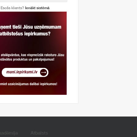
Esošs klients?
Ienākt sistēmā
kadēmija
Atbalsts