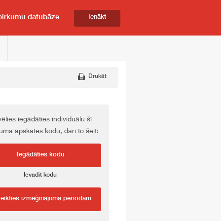
pirkumu datubāze
Ienākt
Drukāt
vēlies iegādāties individuālu šī
kuma apskates kodu, dari to šeit:
Iegādāties kodu
Ievadīt kodu
teikties izmēģinājuma periodam