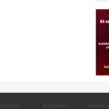
asūtītājiem
Piegādātājiem
Iepirkumu a