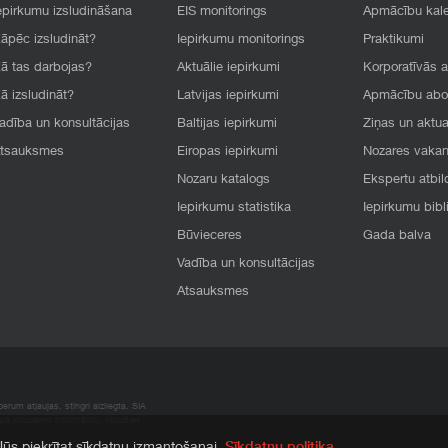
epirkumu izsludināšana
EIS monitorings
Apmācību kal
āpēc izsludināt?
Iepirkumu monitorings
Praktikumi
ā tas darbojas?
Aktuālie iepirkumi
Korporatīvās 
ā izsludināt?
Latvijas iepirkumi
Apmācību ab
adība un konsultācijas
Baltijas iepirkumi
Ziņas un aktua
tsauksmes
Eiropas iepirkumi
Nozares vaka
Nozaru katalogs
Ekspertu atbil
Iepirkumu statistika
Iepirkumu bibl
Būvieceres
Gada balva
Vadība un konsultācijas
Atsauksmes
rum atļaujas, stingri aizliegta. SIA
apā atrodamo informāciju, radušies